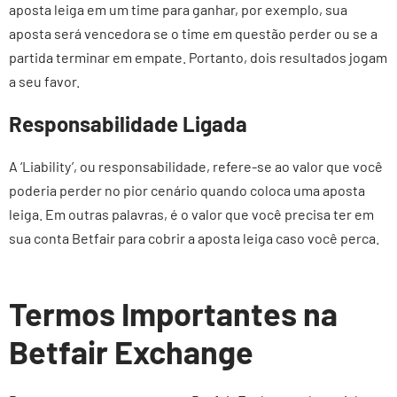
aposta leiga em um time para ganhar, por exemplo, sua
aposta será vencedora se o time em questão perder ou se a
partida terminar em empate. Portanto, dois resultados jogam
a seu favor.
Responsabilidade Ligada
A ‘Liability’, ou responsabilidade, refere-se ao valor que você
poderia perder no pior cenário quando coloca uma aposta
leiga. Em outras palavras, é o valor que você precisa ter em
sua conta Betfair para cobrir a aposta leiga caso você perca.
Termos Importantes na
Betfair Exchange