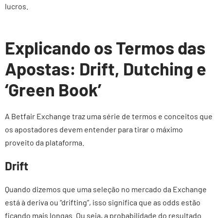
lucros.
Explicando os Termos das
Apostas: Drift, Dutching e
‘Green Book’
A Betfair Exchange traz uma série de termos e conceitos que
os apostadores devem entender para tirar o máximo
proveito da plataforma.
Drift
Quando dizemos que uma seleção no mercado da Exchange
está à deriva ou “drifting”, isso significa que as odds estão
ficando mais longas. Ou seja, a probabilidade do resultado