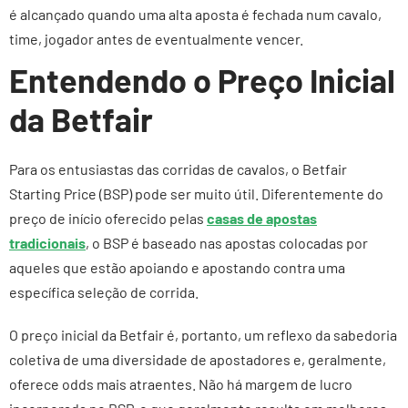
é alcançado quando uma alta aposta é fechada num cavalo,
time, jogador antes de eventualmente vencer.
Entendendo o Preço Inicial
da Betfair
Para os entusiastas das corridas de cavalos, o Betfair
Starting Price (BSP) pode ser muito útil. Diferentemente do
preço de início oferecido pelas
casas de apostas
tradicionais
, o BSP é baseado nas apostas colocadas por
aqueles que estão apoiando e apostando contra uma
específica seleção de corrida.
O preço inicial da Betfair é, portanto, um reflexo da sabedoria
coletiva de uma diversidade de apostadores e, geralmente,
oferece odds mais atraentes. Não há margem de lucro