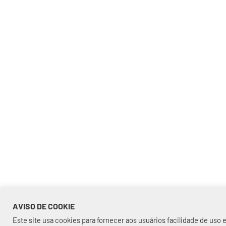
AVISO DE COOKIE
Este site usa cookies para fornecer aos usuários facilidade de uso 