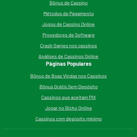
Bônus de Cassino
Métodos de Pagamento
Jogos de Cassino Online
Provedores de Software
Crash Games nos cassinos
Análises de Cassinos Online
Páginas Populares
Bônus de Boas Vindas nos Cassinos
Bônus Grátis Sem Depósito
Cassinos que aceitam PIX
Jogar no Bicho Online
Cassinos com depósito mínimo