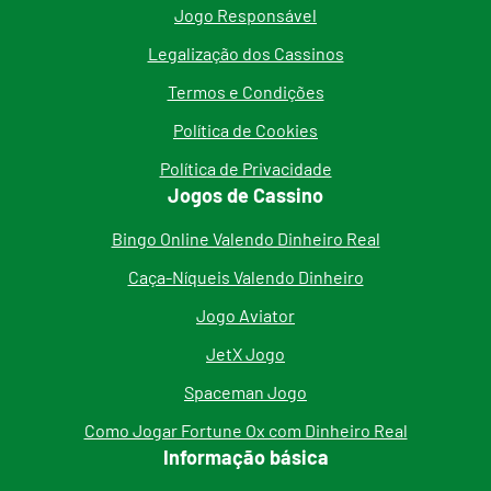
Jogo Responsável
Legalização dos Cassinos
Termos e Condições
Política de Cookies
Política de Privacidade
Jogos de Cassino
Bingo Online Valendo Dinheiro Real
Caça-Níqueis Valendo Dinheiro
Jogo Aviator
JetX Jogo
Spaceman Jogo
Como Jogar Fortune Ox com Dinheiro Real
Informação básica