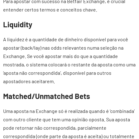
Para apostar com sucesso na Betfair Exchange, é crucial
entender certos termos e conceitos chave.
Liquidity
A liquidez é a quantidade de dinheiro disponível para você
apostar (back/lay) nas odds relevantes numa seleção na
Exchange. Se você apostar mais do que a quantidade
mostrada, o sistema colocará o restante da aposta como uma
‘aposta não correspondida’, disponível para outros
apostadores aceitarem.
Matched/Unmatched Bets
Uma aposta na Exchange só é realizada quando é ‘combinada’
com outro cliente que tem uma opinião oposta. Sua aposta
pode retornar não correspondida, parcialmente
correspondida (onde parte da aposta é aceita) ou totalmente