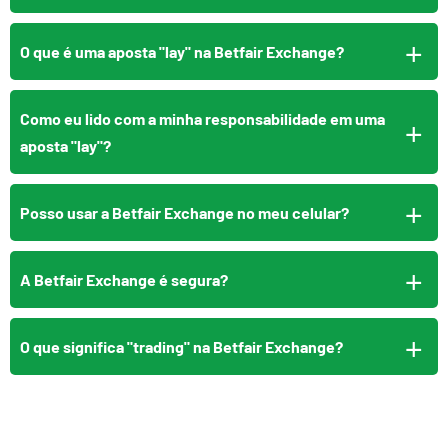
países. Você pode verificar a lista completa em seu site.
O que é uma aposta "lay" na Betfair Exchange?
Uma aposta “back” é quando você aposta que um
determinado resultado ocorrerá. Por exemplo, se você
acha que uma equipe vai ganhar, você faz uma aposta
Como eu lido com a minha responsabilidade em uma
Uma aposta “lay” é quando você aposta que um
“back” nesta equipe.
aposta "lay"?
determinado resultado não ocorrerá. Por exemplo, se
você acha que uma equipe não vai ganhar, você faz uma
aposta “lay” nesta equipe.
Posso usar a Betfair Exchange no meu celular?
Sua responsabilidade numa aposta “lay” é o valor que
você pode perder se a sua aposta for perdida. Esse valor
será sempre maior do que a sua aposta original, já que
A Betfair Exchange é segura?
Sim, a Betfair Exchange tem um aplicativo móvel
você está apostando contra outros usuários.
disponível para dispositivos iOS e Android. O aplicativo
oferece todas as funcionalidades-chave da versão
O que significa "trading" na Betfair Exchange?
Sim, a Betfair Exchange é licenciada e regulamentada
desktop do site.
pela UK Gambling Commission e pela Malta Gaming
Authority. Utiliza tecnologia de criptografia avançada
“Trading” na Betfair Exchange se refere à prática de
para proteger as transações dos usuários.
colocar apostas “back” e “lay” no mesmo evento, a