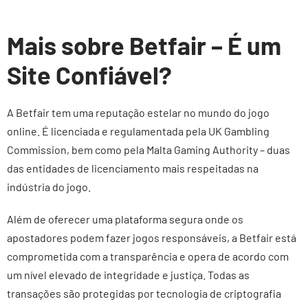
Mais sobre Betfair – É um
Site Confiável?
A Betfair tem uma reputação estelar no mundo do jogo
online. É licenciada e regulamentada pela UK Gambling
Commission, bem como pela Malta Gaming Authority – duas
das entidades de licenciamento mais respeitadas na
indústria do jogo.
Além de oferecer uma plataforma segura onde os
apostadores podem fazer jogos responsáveis, a Betfair está
comprometida com a transparência e opera de acordo com
um nível elevado de integridade e justiça. Todas as
transações são protegidas por tecnologia de criptografia