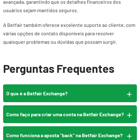
avançada, garantindo que os detalhes financeiros dos
usuários sejam mantidos seguros.
A Betfair também oferece excelente suporte ao cliente, com
várias opções de contato disponíveis para resolver
quaisquer problemas ou dúvidas que possam surgir.
Perguntas Frequentes
O que é a Betfair Exchange?
Como faço para criar uma conta na Betfair Exchange?
A Betfair Exchange é uma plataforma de apostas que
permite aos usuários apostarem uns contra os outros
em vez de contra uma casa de apostas.
Como funciona a aposta "back" na Betfair Exchange?
A Segurobet atende a jogadores de uma ampla gama de