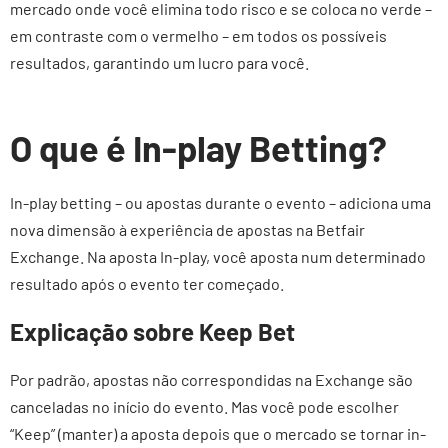
mercado onde você elimina todo risco e se coloca no verde –
em contraste com o vermelho – em todos os possíveis
resultados, garantindo um lucro para você.
O que é In-play Betting?
In-play betting – ou apostas durante o evento – adiciona uma
nova dimensão à experiência de apostas na Betfair
Exchange. Na aposta In-play, você aposta num determinado
resultado após o evento ter começado.
Explicação sobre Keep Bet
Por padrão, apostas não correspondidas na Exchange são
canceladas no início do evento. Mas você pode escolher
“Keep” (manter) a aposta depois que o mercado se tornar in-