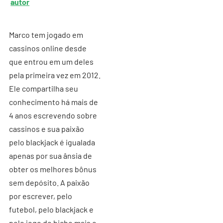
autor
Marco tem jogado em
cassinos online desde
que entrou em um deles
pela primeira vez em 2012.
Ele compartilha seu
conhecimento há mais de
4 anos escrevendo sobre
cassinos e sua paixão
pelo blackjack é igualada
apenas por sua ânsia de
obter os melhores bônus
sem depósito. A paixão
por escrever, pelo
futebol, pelo blackjack e
pelo jogo do bicho mais o