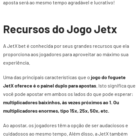
aposta será ao mesmo tempo agradável e lucrativo!
Recursos do Jogo Jetx
A JetX bet é conhecida por seus grandes recursos que ela
proporciona aos jogadores para aproveitar ao máximo sua
experiência.
Uma das principais características que o
jogo do foguete
JetX oferece é o painel duplo para apostas
. Isto significa que
você pode apostar em ambos os lados do que pode esperar:
multiplicadores baixinhos, às vezes próximos ao 1. Ou
multiplicadores enormes, tipo 15x, 25x, 50x, etc.
Ao apostar, os jogadores têm a opção de ser audaciosos e
cuidadosos ao mesmo tempo. Além disso, a JetX também