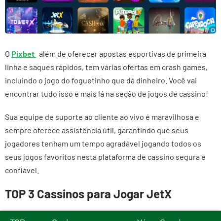
O
Pixbet
além de oferecer apostas esportivas de primeira
linha e saques rápidos, tem várias ofertas em crash games,
incluindo o jogo do foguetinho que dá dinheiro. Você vai
encontrar tudo isso e mais lá na seção de jogos de cassino!
Sua equipe de suporte ao cliente ao vivo é maravilhosa e
sempre oferece assistência útil, garantindo que seus
jogadores tenham um tempo agradável jogando todos os
seus jogos favoritos nesta plataforma de cassino segura e
confiável.
TOP 3 Cassinos para Jogar JetX