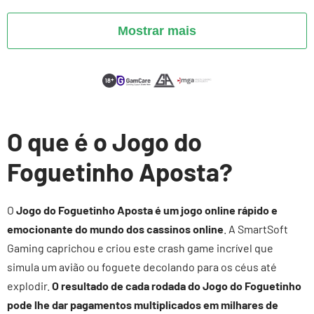
Mostrar mais
O que é o Jogo do
Foguetinho Aposta?
O
Jogo do Foguetinho Aposta é um jogo online rápido e
emocionante do mundo dos cassinos online
. A SmartSoft
Gaming caprichou e criou este crash game incrível que
simula um avião ou foguete decolando para os céus até
explodir.
O resultado de cada rodada do Jogo do Foguetinho
pode lhe dar pagamentos multiplicados em milhares de