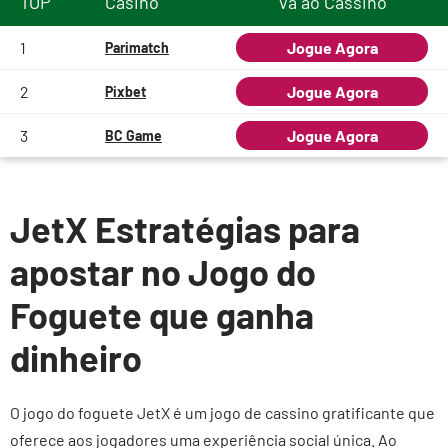
TOP
Casino
Vá ao Cassino
1
Jogue Agora
Parimatch
2
Jogue Agora
Pixbet
3
Jogue Agora
BC Game
JetX Estratégias para
apostar no Jogo do
Foguete que ganha
dinheiro
O jogo do foguete JetX é um jogo de cassino gratificante que
oferece aos jogadores uma experiência social única. Ao