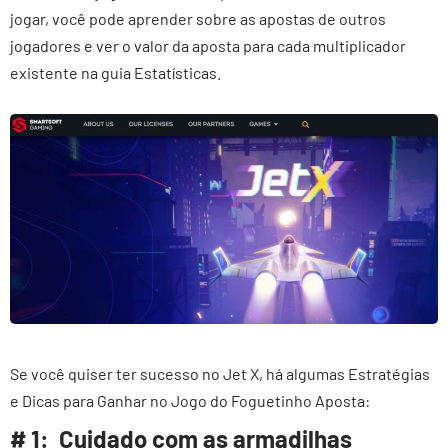
jogar, você pode aprender sobre as apostas de outros
jogadores e ver o valor da aposta para cada multiplicador
existente na guia Estatísticas.
Se você quiser ter sucesso no Jet X, há algumas Estratégias
e Dicas para Ganhar no Jogo do Foguetinho Aposta:
# 1: Cuidado com as armadilhas