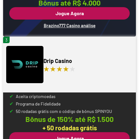
Bônus até R$ 4.000
Jogue Agora
Brazino777 Casino análise
3
Drip Casino
Aceita criptomoedas
Programa de Fidelidade
50 rodadas grátis com o código de bônus SPINYOU
Bônus de 150% até R$ 1.500
+ 50 rodadas grátis
Jogue Agora