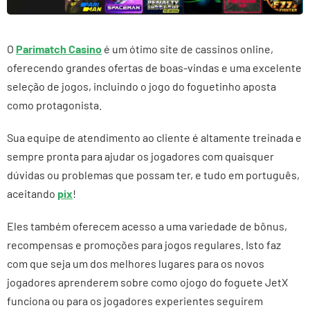
O
Parimatch Casino
é um ótimo site de cassinos online,
oferecendo grandes ofertas de boas-vindas e uma excelente
seleção de jogos, incluindo o jogo do foguetinho aposta
como protagonista.
Sua equipe de atendimento ao cliente é altamente treinada e
sempre pronta para ajudar os jogadores com quaisquer
dúvidas ou problemas que possam ter, e tudo em português,
aceitando
pix
!
Eles também oferecem acesso a uma variedade de bônus,
recompensas e promoções para jogos regulares. Isto faz
com que seja um dos melhores lugares para os novos
jogadores aprenderem sobre como ojogo do foguete JetX
funciona ou para os jogadores experientes seguirem