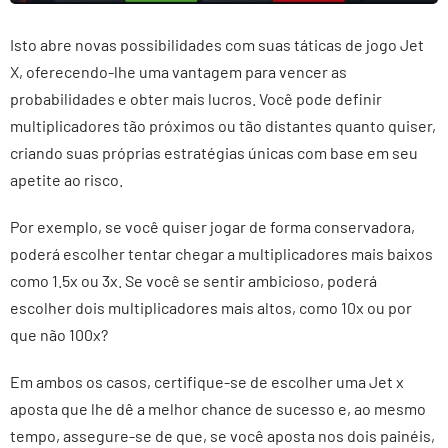
Isto abre novas possibilidades com suas táticas de jogo Jet
X, oferecendo-lhe uma vantagem para vencer as
probabilidades e obter mais lucros. Você pode definir
multiplicadores tão próximos ou tão distantes quanto quiser,
criando suas próprias estratégias únicas com base em seu
apetite ao risco.
Por exemplo, se você quiser jogar de forma conservadora,
poderá escolher tentar chegar a multiplicadores mais baixos
como 1.5x ou 3x. Se você se sentir ambicioso, poderá
escolher dois multiplicadores mais altos, como 10x ou por
que não 100x?
Em ambos os casos, certifique-se de escolher uma Jet x
aposta que lhe dê a melhor chance de sucesso e, ao mesmo
tempo, assegure-se de que, se você aposta nos dois painéis,