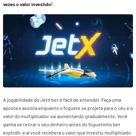
vezes o valor investido!
A jogabilidade do JetX bet é fácil de entender. Faça uma
aposta e assista enquanto o foguete se projeta para o céu e o
valor do multiplicador vai aumentando gradualmente. Você
ganha se retirar o seu dinheiro antes do foguetinho bet
explodir, e aí você receberá o valor que investiu multiplicado