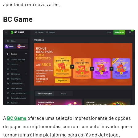
apostando em novos ares.
BC Game
A
BC Game
oferece uma seleção impressionante de opções
de jogos em criptomoedas, com um conceito inovador que a
tornam uma ótima plataforma para os fãs do Jetx jogo.