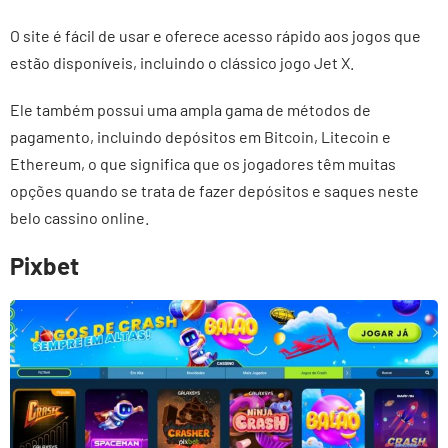
O site é fácil de usar e oferece acesso rápido aos jogos que
estão disponíveis, incluindo o clássico jogo Jet X.
Ele também possui uma ampla gama de métodos de
pagamento, incluindo depósitos em Bitcoin, Litecoin e
Ethereum, o que significa que os jogadores têm muitas
opções quando se trata de fazer depósitos e saques neste
belo cassino online.
Pixbet