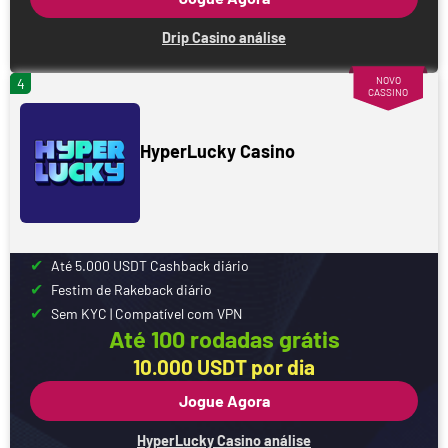
Drip Casino análise
NOVO
4
CASSINO
HyperLucky Casino
Até 5.000 USDT Cashback diário
Festim de Rakeback diário
Sem KYC | Compatível com VPN
Até 100 rodadas grátis
10.000 USDT por dia
Jogue Agora
HyperLucky Casino análise