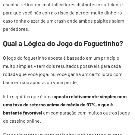
escolha retirar em multiplicadores distantes o suficiente
para que você não corra o risco de perder muito dinheiro
caso tenha o azar de um crash onde ambos palpites saiam
perdedores..
Qual a Lógica do Jogo do Foguetinho?
O jogo do foguetinho aposta é baseado em um princípio
muito simples – tem dois resultados possíveis para cada
rodada que você joga: ou você ganha um certo lucro com
base em sua aposta, ou você perde.
Isto significa que é uma
aposta relativamente simples com
uma taxa de retorno acima da média de 97%, o que é
bastante favorável
em comparação com muitos outros jogos
de cassino online.
Essencialmente, quanto mais alto você apostar e quanto