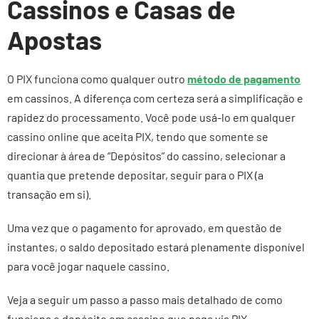
Cassinos e Casas de
Apostas
O PIX funciona como qualquer outro
método de pagamento
em cassinos. A diferença com certeza será a simplificação e
rapidez do processamento. Você pode usá-lo em qualquer
cassino online que aceita PIX, tendo que somente se
direcionar à área de “Depósitos” do cassino, selecionar a
quantia que pretende depositar, seguir para o PIX (a
transação em si).
Uma vez que o pagamento for aprovado, em questão de
instantes, o saldo depositado estará plenamente disponível
para você jogar naquele cassino.
Veja a seguir um passo a passo mais detalhado de como
funciona o depósito em cassino que paga via PIX.