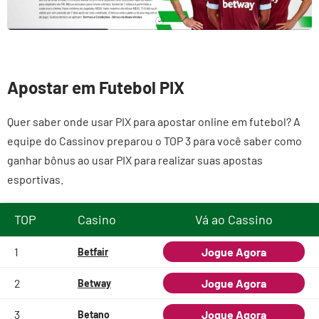
Apostar em Futebol PIX
Quer saber onde usar PIX para apostar online em futebol? A
equipe do Cassinov preparou o TOP 3 para você saber como
ganhar bônus ao usar PIX para realizar suas apostas
esportivas.
TOP
Casino
Vá ao Cassino
1
Jogue Agora
Betfair
2
Jogue Agora
Betway
3
Jogue Agora
Betano