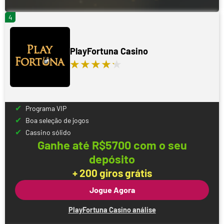
4
PlayFortuna Casino
Programa VIP
Boa seleção de jogos
Cassino sólido
Ganhe até R$5700 com o seu
depósito
+ 200 giros grátis
Jogue Agora
PlayFortuna Casino análise