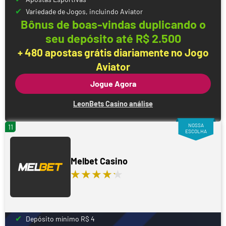
Variedade de Jogos, incluindo Aviator
Bônus de boas-vindas duplicando o
seu depósito até R$ 2.500
+ 480 apostas grátis diariamente no Jogo
Aviator
Jogue Agora
LeonBets Casino análise
NOSSA
11
ESCOLHA
Melbet Casino
Depósito mínimo R$ 4