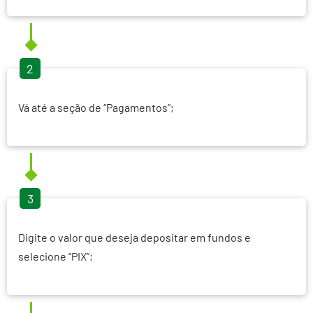
2
Vá até a seção de “Pagamentos”;
3
Digite o valor que deseja depositar em fundos e
selecione “PIX”;