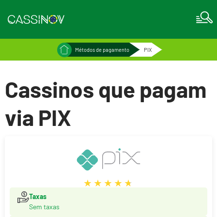
Métodos de pagamento
PIX
Cassinos que pagam
via PIX
Taxas
Sem taxas