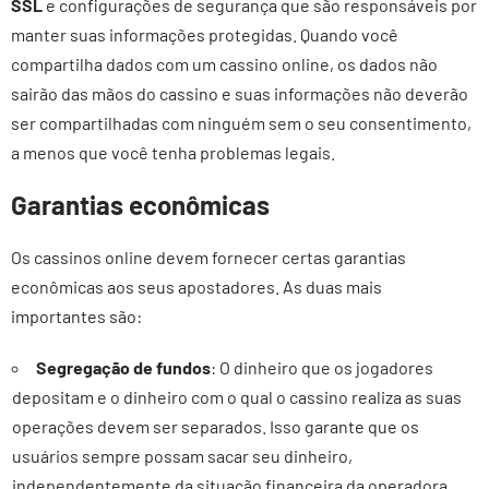
SSL
e configurações de segurança que são responsáveis por
manter suas informações protegidas. Quando você
compartilha dados com um cassino online, os dados não
sairão das mãos do cassino e suas informações não deverão
ser compartilhadas com ninguém sem o seu consentimento,
a menos que você tenha problemas legais.
Garantias econômicas
Os cassinos online devem fornecer certas garantias
econômicas aos seus apostadores. As duas mais
importantes são:
Segregação de fundos
: O dinheiro que os jogadores
depositam e o dinheiro com o qual o cassino realiza as suas
operações devem ser separados. Isso garante que os
usuários sempre possam sacar seu dinheiro,
independentemente da situação financeira da operadora.