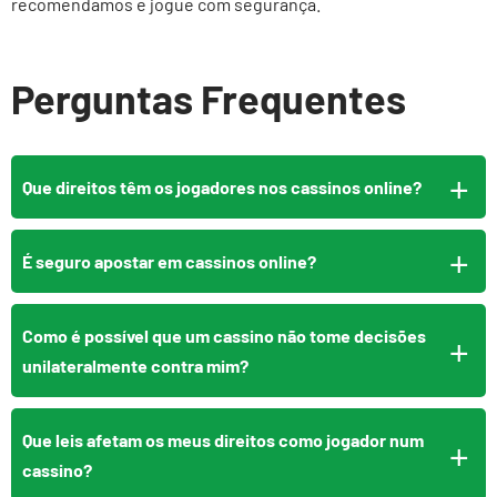
recomendamos e jogue com segurança.
Perguntas Frequentes
Que direitos têm os jogadores nos cassinos online?
É seguro apostar em cassinos online?
Os jogadores de cassinos online têm direitos como
acesso a sistemas de jogo responsáveis, auditorias
externas de cassino, segurança dos seus fundos e
Como é possível que um cassino não tome decisões
É seguro jogar em cassinos devidamente licenciados e
proteção dos seus dados.
unilateralmente contra mim?
que respeitem os direitos do usuário.
Que leis afetam os meus direitos como jogador num
As entidades responsáveis pelo licenciamento dos
cassino?
cassinos online podem atuar como intermediárias entre