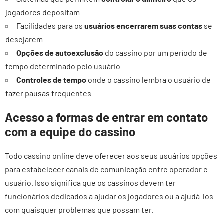
jogadores depositam
Facilidades para os
usuários encerrarem suas contas
se
desejarem
Opções de autoexclusão
do cassino por um período de
tempo determinado pelo usuário
Controles de tempo
onde o cassino lembra o usuário de
fazer pausas frequentes
Acesso a formas de entrar em contato
com a equipe do cassino
Todo cassino online deve oferecer aos seus usuários opções
para estabelecer canais de comunicação entre operador e
usuário. Isso significa que os cassinos devem ter
funcionários dedicados a ajudar os jogadores ou a ajudá-los
com quaisquer problemas que possam ter.