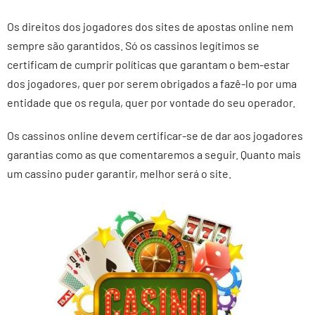
Os direitos dos jogadores dos sites de apostas online nem
sempre são garantidos. Só os cassinos legítimos se
certificam de cumprir políticas que garantam o bem-estar
dos jogadores, quer por serem obrigados a fazê-lo por uma
entidade que os regula, quer por vontade do seu operador.
Os cassinos online devem certificar-se de dar aos jogadores
garantias como as que comentaremos a seguir. Quanto mais
um cassino puder garantir, melhor será o site.