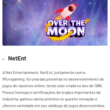
NetEnt
A Net Entertainment, NetEnt, juntamente com a
Microgaming, foi uma das pioneiras no desenvolvimento de
jogos de cassinos online, tendo sido criada no ano de 1996.
Possui licenças e certificações de órgãos importantes da
indústria, ganhou vários prêmios no quesito inovação e
oferece variedade em seu catálogo de jogos desenvolvidos.