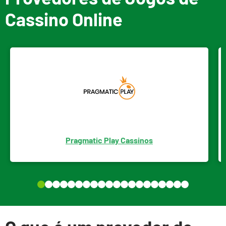
Cassino Online
Pragmatic Play Cassinos