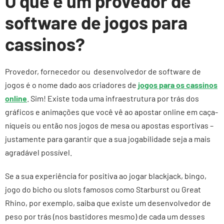
O que é um provedor de
software de jogos para
cassinos?
Provedor, fornecedor ou desenvolvedor de software de
jogos é o nome dado aos criadores de
jogos para os cassinos
online
. Sim! Existe toda uma infraestrutura por trás dos
gráficos e animações que você vê ao apostar online em caça-
níqueis ou então nos jogos de mesa ou apostas esportivas –
justamente para garantir que a sua jogabilidade seja a mais
agradável possível.
Se a sua experiência for positiva ao jogar blackjack, bingo,
jogo do bicho ou slots famosos como Starburst ou Great
Rhino, por exemplo, saiba que existe um desenvolvedor de
peso por trás (nos bastidores mesmo) de cada um desses