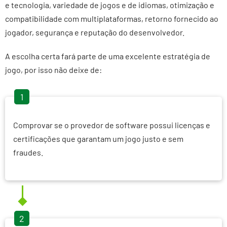
e tecnologia, variedade de jogos e de idiomas, otimização e
compatibilidade com multiplataformas, retorno fornecido ao
jogador, segurança e reputação do desenvolvedor.
A escolha certa fará parte de uma excelente estratégia de
jogo, por isso não deixe de:
1
Comprovar se o provedor de software possui licenças e
certificações que garantam um jogo justo e sem
fraudes.
2