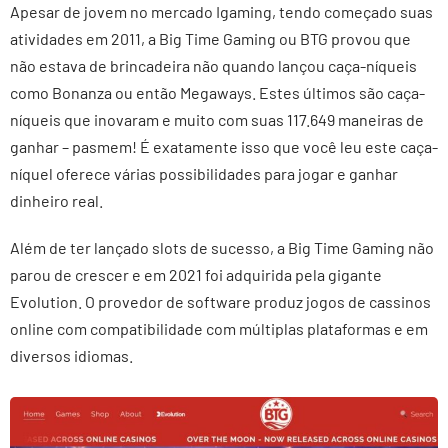
Apesar de jovem no mercado Igaming, tendo começado suas
atividades em 2011, a Big Time Gaming ou BTG provou que
não estava de brincadeira não quando lançou caça-níqueis
como Bonanza ou então Megaways. Estes últimos são caça-
níqueis que inovaram e muito com suas 117.649 maneiras de
ganhar – pasmem! É exatamente isso que você leu este caça-
níquel oferece várias possibilidades para jogar e ganhar
dinheiro real.
Além de ter lançado slots de sucesso, a Big Time Gaming não
parou de crescer e em 2021 foi adquirida pela gigante
Evolution. O provedor de software produz jogos de cassinos
online com compatibilidade com múltiplas plataformas e em
diversos idiomas.