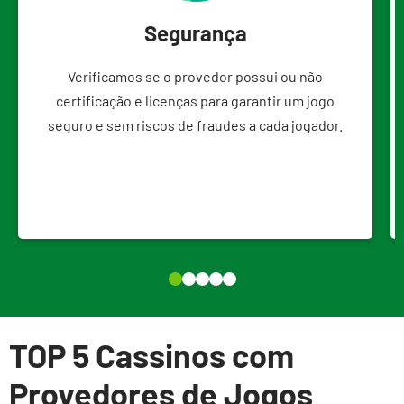
Segurança
Verificamos se o provedor possui ou não
certificação e licenças para garantir um jogo
seguro e sem riscos de fraudes a cada jogador.
TOP 5 Cassinos com
Provedores de Jogos