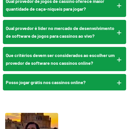
Qual provedor de jogos de cassino oferece maior
Existem muitos desenvolvedores, mas dentre os
quantidade de caça-níqueis para jogar?
maiores provedores de software de jogos de cassino
online temos: Pragmatic Play, Microgaming, NetEnt,
PlayN’Go, Big Time Gaming, Evolution, Playtech e Red
Qual provedor é líder no mercado de desenvolvimento
São dois os provedores de jogos de cassino que
Tiger.
de software de jogos para cassinos ao vivo?
oferecem mais de 500 slots disponíveis para jogar
online: Microgaming e Playtech.
Que critérios devem ser considerados ao escolher um
Evolution é o provedor líder no mercado de
provedor de software nos cassinos online?
desenvolvimento de software de jogos de cassino ao
vivo, tendo ganhado durante vários anos consecutivos o
prêmio de melhor provedor de jogos para cassino ao
Posso jogar grátis nos cassinos online?
A equipe Cassinov aconselha que você analise os
vivo. Conhecendo a tecnologia e o estúdio onde estão os
seguintes critérios antes de escolher um provedor de
crupiês, não podíamos esperar menos desta gigante.
software nos cassinos online: segurança, design e
Com certeza! A maioria dos provedores de software de
Realmente nesse quesito a Evolution arrasa!
tecnologia, variedade jogos e de idiomas,
cassinos oferecem a versão de teste ou demo para você
compatibilidade com multiplataformas, retorno
treinar as suas habilidades antes de jogar e apostar
fornecido ao jogador.
realmente. Então, não perca a oportunidade de testar a