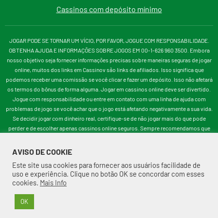
Cassinos com depósito mínimo
JOGAR PODE SE TORNAR UM VÍCIO, POR FAVOR, JOGUE COM RESPONSABILIDADE.
OBTENHA AJUDA E INFORMAÇÕES SOBRE JOGOS EM 00-1-626 960 3500. Embora
nosso objetivo seja fornecer informações precisas sobre maneiras seguras de jogar
online, muitos dos links em Cassinov são links de afiliados. Isso significa que
podemos receber uma comissão se você clicar e fazer um depósito. Isso não afetará
os termos do bônus de forma alguma. Jogar em cassinos online deve ser divertido.
Jogue com responsabilidade ou entre em contato com uma linha de ajuda com
problemas de jogo se você achar que o jogo está afetando negativamente a sua vida.
Se decidir jogar com dinheiro real, certifique-se de não jogar mais do que pode
perder e de escolher apenas cassinos online seguros. Sempre recomendamos que
você jogue em um cassino licenciado pelos reguladores como UKGC, MGA, DGE,
NZGC, CGA ou similar.
AVISO DE COOKIE
Este site usa cookies para fornecer aos usuários facilidade de
uso e experiência. Clique no botão OK se concordar com esses
cookies.
Mais Info
OK