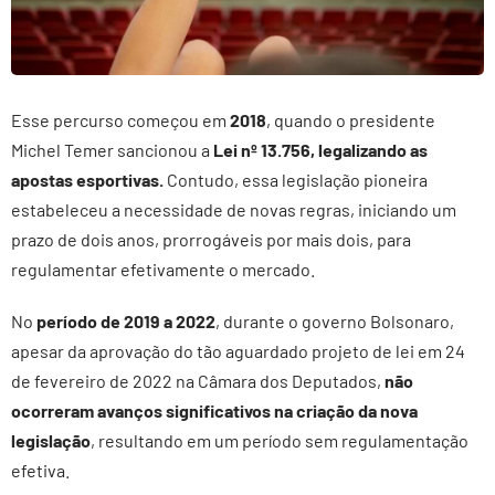
Esse percurso começou em
2018
, quando o presidente
Michel Temer sancionou a
Lei nº 13.756, legalizando as
apostas esportivas.
Contudo, essa legislação pioneira
estabeleceu a necessidade de novas regras, iniciando um
prazo de dois anos, prorrogáveis por mais dois, para
regulamentar efetivamente o mercado.
No
período de 2019 a 2022
, durante o governo Bolsonaro,
apesar da aprovação do tão aguardado projeto de lei em 24
de fevereiro de 2022 na Câmara dos Deputados,
não
ocorreram avanços significativos na criação da nova
legislação
, resultando em um período sem regulamentação
efetiva.