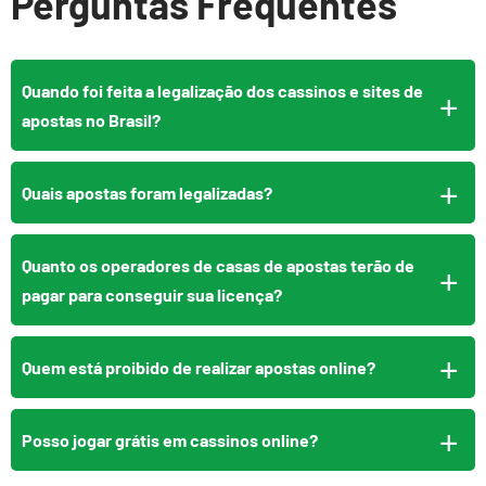
Perguntas Frequentes
Quando foi feita a legalização dos cassinos e sites de
apostas no Brasil?
Quais apostas foram legalizadas?
Em dezembro de 2023, após aprovação da Câmara, o
presidente Lula oficializou a Lei 14.790, estabelecendo a
regulamentação para apostas em jogos online e eventos
Quanto os operadores de casas de apostas terão de
apostas físicas, jogos online, apostas virtuais, eventos
esportivos.
pagar para conseguir sua licença?
esportivos reais e virtuais.
Quem está proibido de realizar apostas online?
No máximo R$ 30.000.000,00 (trinta milhões de reais).
Posso jogar grátis em cassinos online?
menores de 18 anos, pessoas com problemas de vício em
jogo e pessoas com influência direta no resultado dos