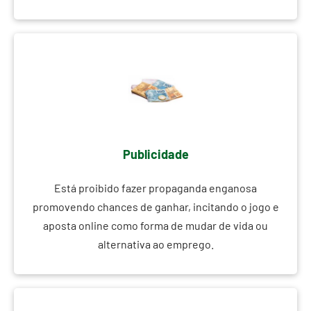
Publicidade
Está proibido fazer propaganda enganosa
promovendo chances de ganhar, incitando o jogo e
aposta online como forma de mudar de vida ou
alternativa ao emprego.