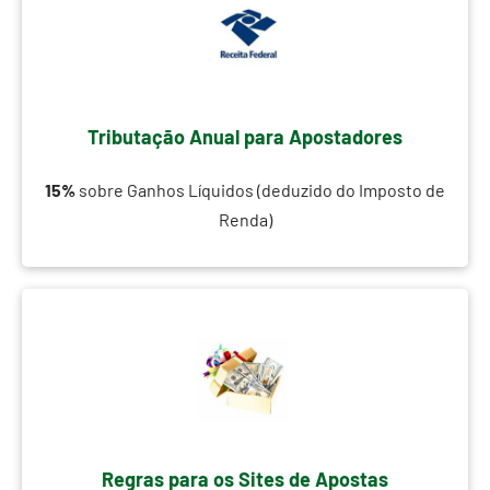
Tributação Anual para Apostadores
15%
sobre Ganhos Líquidos (deduzido do Imposto de
Renda)
Regras para os Sites de Apostas