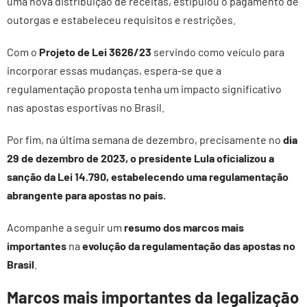
uma nova distribuição de receitas, estipulou o pagamento de
outorgas e estabeleceu requisitos e restrições.
Com o
Projeto de Lei 3626/23
servindo como veículo para
incorporar essas mudanças, espera-se que a
regulamentação proposta tenha um impacto significativo
nas apostas esportivas no Brasil.
Por fim, na última semana de dezembro, precisamente no
dia
29 de dezembro de 2023, o presidente Lula oficializou a
sanção da Lei 14.790, estabelecendo uma regulamentação
abrangente para apostas no país.
Acompanhe a seguir um
resumo dos marcos mais
importantes
na
evolução da regulamentação das apostas no
Brasil
.
Marcos mais importantes da legalização