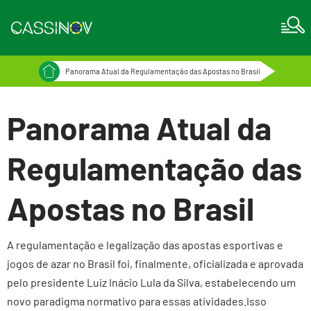
Panorama Atual da Regulamentação das Apostas no Brasil
Panorama Atual da
Regulamentação das
Apostas no Brasil
A regulamentação e legalização das apostas esportivas e
jogos de azar no Brasil foi, finalmente, oficializada e aprovada
pelo presidente Luiz Inácio Lula da Silva, estabelecendo um
novo paradigma normativo para essas atividades.
Isso