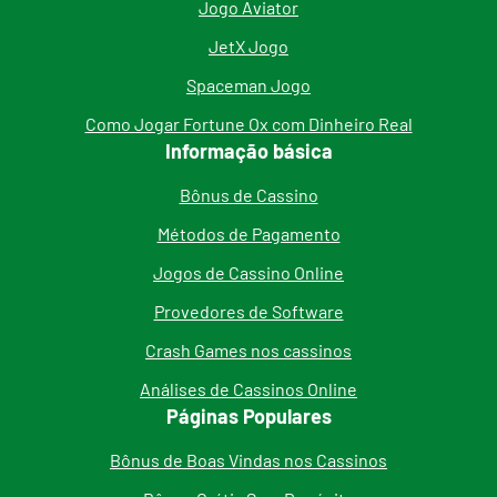
Jogo Aviator
JetX Jogo
Spaceman Jogo
Como Jogar Fortune Ox com Dinheiro Real
Informação básica
Bônus de Cassino
Métodos de Pagamento
Jogos de Cassino Online
Provedores de Software
Crash Games nos cassinos
Análises de Cassinos Online
Páginas Populares
Bônus de Boas Vindas nos Cassinos