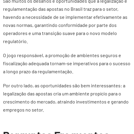
São muitos os desafios e oportunidades que a legalização e
regulamentação das apostas no Brasil traz para o setor,
havendo a necessidade de se implementar efetivamente as
novas normas, garantindo conformidade por parte dos
operadores e uma transição suave para o novo modelo
regulatório.
O jogo responsável, a promoção de ambientes seguros e
fiscalização adequada tornam-se imperativos para o sucesso
a longo prazo da regulamentação.
Por outro lado, as oportunidades são bem interessantes: a
legalização das apostas cria um ambiente propício para o
crescimento do mercado, atraindo investimentos e gerando
empregos no setor.