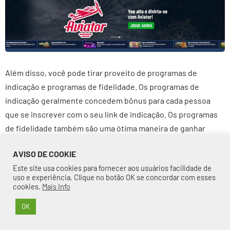
Além disso, você pode tirar proveito de programas de
indicação e programas de fidelidade. Os programas de
indicação geralmente concedem bônus para cada pessoa
que se inscrever com o seu link de indicação. Os programas
de fidelidade também são uma ótima maneira de ganhar
bônus para os jogadores mais experientes. Você poderá
AVISO DE COOKIE
acumular pontos que podem ser trocados por moedas extras
Este site usa cookies para fornecer aos usuários facilidade de
e outras recompensas.
uso e experiência. Clique no botão OK se concordar com esses
cookies.
Mais Info
Por fim, muitos sites oferecem recompensas diárias para
OK
jogadores frequentes, como bônus por jogar determinados
jogos ou torneios.