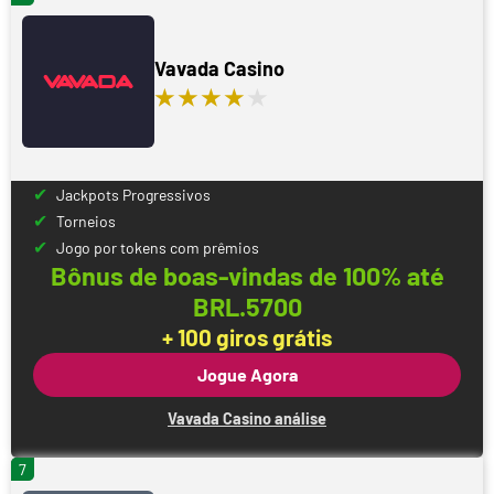
Vavada Casino
Jackpots Progressivos
Torneios
Jogo por tokens com prêmios
Bônus de boas-vindas de 100% até
BRL.5700
+ 100 giros grátis
Jogue Agora
Vavada Casino análise
7