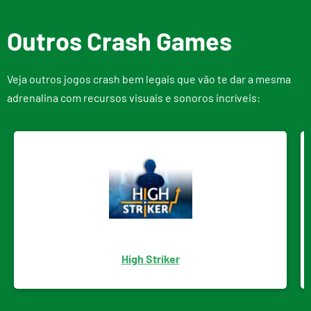
Outros Crash Games
Veja outros jogos crash bem legais que vão te dar a mesma
adrenalina com recursos visuais e sonoros incríveis:
High Striker