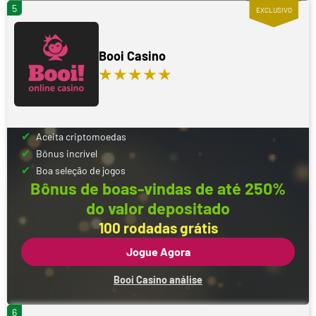
5
EXCLUSIVO
Booi Casino
Aceita criptomoedas
Bônus incrível
Boa seleção de jogos
Bônus de boas-vindas de até 250%
do valor depositado
100 rodadas grátis
Jogue Agora
Booi Casino análise
6