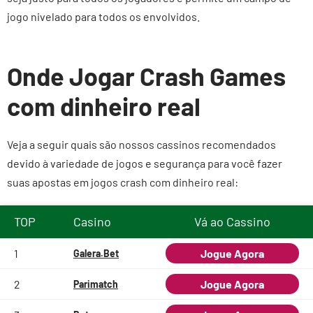
jogo nivelado para todos os envolvidos.
Onde Jogar Crash Games
com dinheiro real
Veja a seguir quais são nossos cassinos recomendados
devido à variedade de jogos e segurança para você fazer
suas apostas em jogos crash com dinheiro real:
TOP
Casino
Vá ao Cassino
1
Jogue Agora
Galera.Bet
2
Jogue Agora
Parimatch