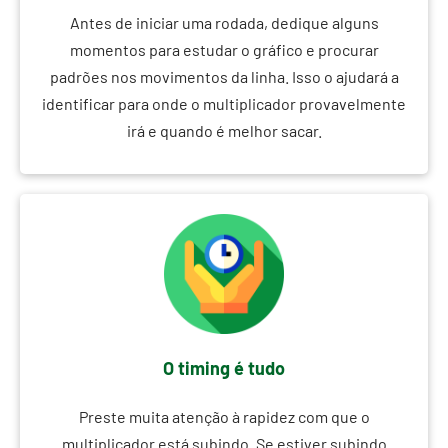
Antes de iniciar uma rodada, dedique alguns
momentos para estudar o gráfico e procurar
padrões nos movimentos da linha. Isso o ajudará a
identificar para onde o multiplicador provavelmente
irá e quando é melhor sacar.
O timing é tudo
Preste muita atenção à rapidez com que o
multiplicador está subindo. Se estiver subindo