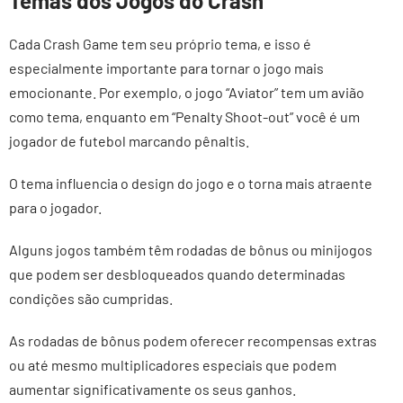
Temas dos Jogos do Crash
Cada Crash Game tem seu próprio tema, e isso é
especialmente importante para tornar o jogo mais
emocionante. Por exemplo, o jogo “Aviator” tem um avião
como tema, enquanto em “Penalty Shoot-out” você é um
jogador de futebol marcando pênaltis.
O tema influencia o design do jogo e o torna mais atraente
para o jogador.
Alguns jogos também têm rodadas de bônus ou minijogos
que podem ser desbloqueados quando determinadas
condições são cumpridas.
As rodadas de bônus podem oferecer recompensas extras
ou até mesmo multiplicadores especiais que podem
aumentar significativamente os seus ganhos.