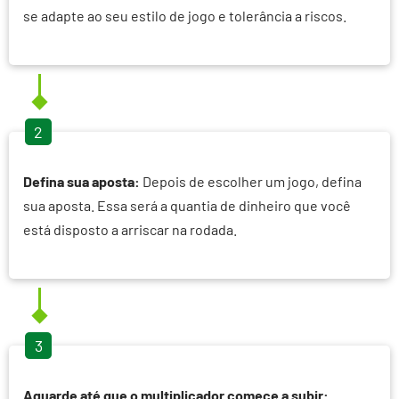
se adapte ao seu estilo de jogo e tolerância a riscos.
2
Defina sua aposta:
Depois de escolher um jogo, defina
sua aposta. Essa será a quantia de dinheiro que você
está disposto a arriscar na rodada.
3
Aguarde até que o multiplicador comece a subir: