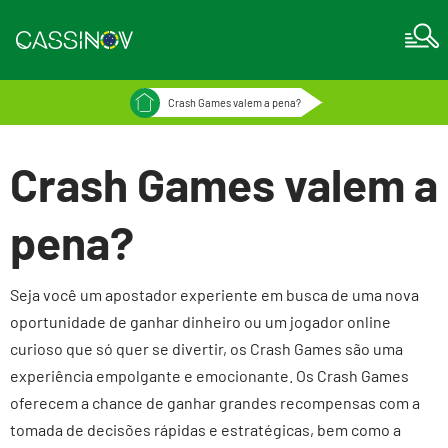
Crash Games valem a pena?
Crash Games valem a
pena?
Seja você um apostador experiente em busca de uma nova
oportunidade de ganhar dinheiro ou um jogador online
curioso que só quer se divertir, os Crash Games são uma
experiência empolgante e emocionante. Os Crash Games
oferecem a chance de ganhar grandes recompensas com a
tomada de decisões rápidas e estratégicas, bem como a