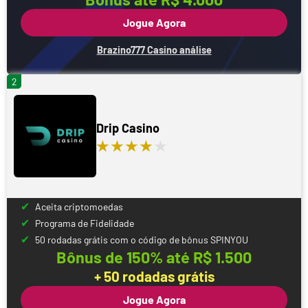
Jogue Agora
Brazino777 Casino análise
2
Drip Casino
Aceita criptomoedas
Programa de Fidelidade
50 rodadas grátis com o código de bônus SPINYOU
Bônus de 150% até R$ 1.500
+ 50 rodadas grátis
Jogue Agora