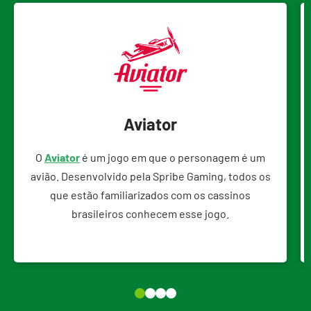
Aviator
O
Aviator
é um jogo em que o personagem é um
avião. Desenvolvido pela Spribe Gaming, todos os
que estão familiarizados com os cassinos
brasileiros conhecem esse jogo.