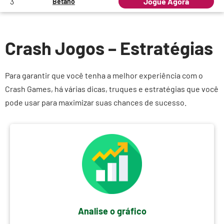
3
Jogue Agora
Betano
Crash Jogos – Estratégias
Para garantir que você tenha a melhor experiência com o
Crash Games, há várias dicas, truques e estratégias que você
pode usar para maximizar suas chances de sucesso.
Analise o gráfico