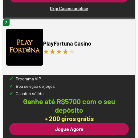
Drip Casino análise
3
PlayFortuna Casino
Programa VIP
Boa seleção de jogos
Cassino sólido
Ganhe até R$5700 com o seu
depósito
+ 200 giros grátis
Jogue Agora