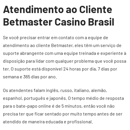
Atendimento ao Cliente
Betmaster Casino Brasil
Se você precisar entrar em contato com a equipe de
atendimento ao cliente Betmaster, eles têm um serviço de
suporte abrangente com uma equipe treinada e experiente à
disposição para lidar com qualquer problema que você possa
ter. O suporte está disponível 24 horas por dia, 7 dias por
semana e 365 dias por ano.
Os atendentes falam inglês, russo, italiano, alemão,
espanhol, português e japonês. O tempo médio de resposta
para o bate-papo online é de 5 minutos, então você não
precisa ter que ficar sentado por muito tempo antes de ser
atendido de maneira educada e profissional.