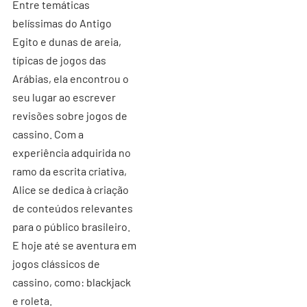
Entre temáticas
belíssimas do Antigo
Egito e dunas de areia,
típicas de jogos das
Arábias, ela encontrou o
seu lugar ao escrever
revisões sobre jogos de
cassino. Com a
experiência adquirida no
ramo da escrita criativa,
Alice se dedica à criação
de conteúdos relevantes
para o público brasileiro.
E hoje até se aventura em
jogos clássicos de
cassino, como: blackjack
e roleta.