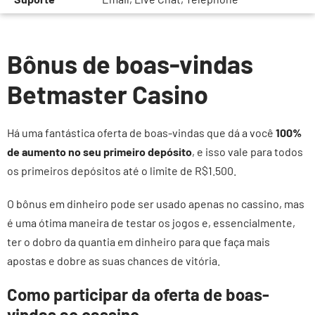
Bônus de boas-vindas
Betmaster Casino
Há uma fantástica oferta de boas-vindas que dá a você
100%
de aumento no seu primeiro depósito
, e isso vale para todos
os primeiros depósitos até o limite de R$1.500.
O bônus em dinheiro pode ser usado apenas no cassino, mas
é uma ótima maneira de testar os jogos e, essencialmente,
ter o dobro da quantia em dinheiro para que faça mais
apostas e dobre as suas chances de vitória.
Como participar da oferta de boas-
vindas ao cassino