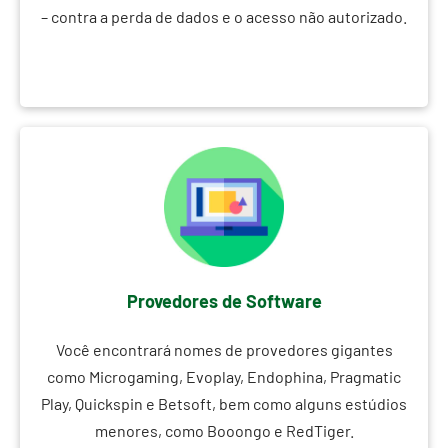
– contra a perda de dados e o acesso não autorizado.
Provedores de Software
Você encontrará nomes de provedores gigantes
como Microgaming, Evoplay, Endophina, Pragmatic
Play, Quickspin e Betsoft, bem como alguns estúdios
menores, como Booongo e RedTiger.