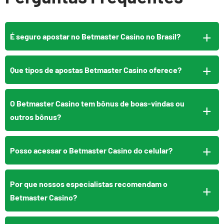
É seguro apostar no Betmaster Casino no Brasil?
Que tipos de apostas Betmaster Casino oferece?
Sim! O Betmaster opera com o certificado de segurança
SSL que garante a segurança e confidencialidade das
apostas online. Esses certificados servem para
O Betmaster Casino tem bônus de boas-vindas ou
Você vai encontrar jogos de cassino do tipo Caça-
estimular o tráfego e proteger o próprio site – e também
outros bônus?
níqueis, Jogos de mesa, Cassino ao vivo e ainda uma
aos jogadores – contra a perda de dados e o acesso não
seção de Apostas esportivas.
autorizado.
Posso acessar o Betmaster Casino do celular?
Sim, existe uma fantástica oferta de boas-vindas que dá
a você 100% de aumento no seu primeiro depósito, e
isso vale para todos os primeiros depósitos até o limite
Por que nossos especialistas recomendam o
Sim! Você pode jogar os seus jogos de cassino favoritos
de R$1.500.
Betmaster Casino?
de onde quiser através do aplicativo do cassino
Betmaster, baixando o app no seu dispositivo móvel IOS