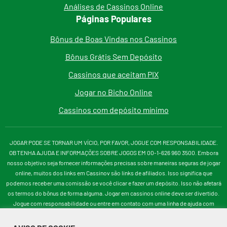
Análises de Cassinos Online
Páginas Populares
Bônus de Boas Vindas nos Cassinos
Bônus Grátis Sem Depósito
Cassinos que aceitam PIX
Jogar no Bicho Online
Cassinos com depósito mínimo
JOGAR PODE SE TORNAR UM VÍCIO, POR FAVOR, JOGUE COM RESPONSABILIDADE.
OBTENHA AJUDA E INFORMAÇÕES SOBRE JOGOS EM 00-1-626 960 3500. Embora
nosso objetivo seja fornecer informações precisas sobre maneiras seguras de jogar
online, muitos dos links em Cassinov são links de afiliados. Isso significa que
podemos receber uma comissão se você clicar e fazer um depósito. Isso não afetará
os termos do bônus de forma alguma. Jogar em cassinos online deve ser divertido.
Jogue com responsabilidade ou entre em contato com uma linha de ajuda com
problemas de jogo se você achar que o jogo está afetando negativamente a sua vida.
Se decidir jogar com dinheiro real, certifique-se de não jogar mais do que pode