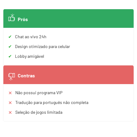
Prós
Chat ao vivo 24h
Design otimizado para celular
Lobby amigável
Contras
Não possui programa VIP
Tradução para português não completa
Seleção de jogos limitada