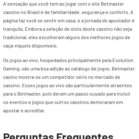
A sensação que você tem ao jogar com o site Betmaster
cassino no Brasil é de familiaridade, segurança e conforto. A
página faz você se sentir em casa, e a jornada do apostador é
tranquila. Embora a seleção de slots deste cassino não seja
tradicional, eles escolheram alguns dos melhores jogos de
caça-níqueis disponíveis.
Os jogos ao vivo, hospedados principalmente pela Evolution
Gaming, são uma boa adição ao catálogo de jogos. Betmaster
casino mostra-se um competidor sério no mercado de
cassino. Esses jogos ao vivo são particularmente atraentes
para o Betmaster, pois deram um passo ousado para incluir
os eventos e jogos que outros cassinos demoraram em
apostar e acreditar.
Perguntas Frequentes