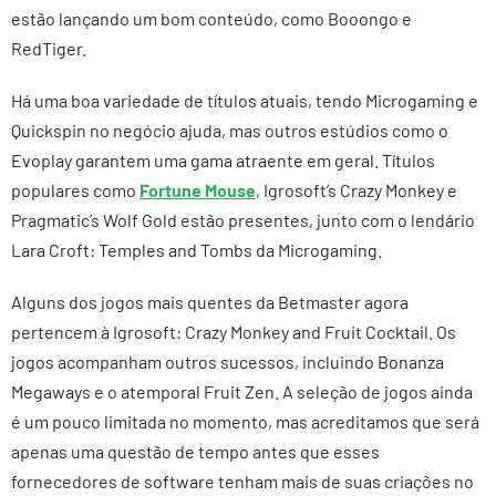
estão lançando um bom conteúdo, como Booongo e
RedTiger.
Há uma boa variedade de títulos atuais, tendo Microgaming e
Quickspin no negócio ajuda, mas outros estúdios como o
Evoplay garantem uma gama atraente em geral. Títulos
populares como
Fortune Mouse
, Igrosoft’s Crazy Monkey e
Pragmatic’s Wolf Gold estão presentes, junto com o lendário
Lara Croft: Temples and Tombs da Microgaming.
Alguns dos jogos mais quentes da Betmaster agora
pertencem
à
Igrosoft: Crazy Monkey and Fruit Cocktail. Os
jogos acompanham outros sucessos, incluindo Bonanza
Megaways e o atemporal Fruit Zen. A seleção de jogos ainda
é um pouco limitada no momento, mas acreditamos que será
apenas uma questão de tempo antes que esses
fornecedores de software tenham mais de suas criações no