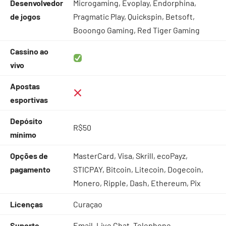
Desenvolvedor
Microgaming, Evoplay, Endorphina,
de jogos
Pragmatic Play, Quickspin, Betsoft,
Booongo Gaming, Red Tiger Gaming
Cassino ao
vivo
Apostas
esportivas
Depósito
R$50
mínimo
Opções de
MasterCard, Visa, Skrill, ecoPayz,
pagamento
STICPAY, Bitcoin, Litecoin, Dogecoin,
Monero, Ripple, Dash, Ethereum, Pix
Licenças
Curaçao
Suporte
Email, Live Chat, Telephone