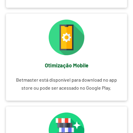
Otimização Mobile
Betmaster está disponível para download no app
store ou pode ser acessado no Google Play.