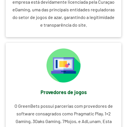
empresa está devidamente licenciada pela Curaçao
eGaming, uma das principais entidades reguladoras
do setor de jogos de azar, garantindo a legitimidade
e transparência do site.
Provedores de jogos
O GreenBets possui parcerias com provedores de
software consagrados como Pragmatic Play, 1×2
Gaming, 3Oaks Gaming, 7Mojos, e AdLunam. Esta