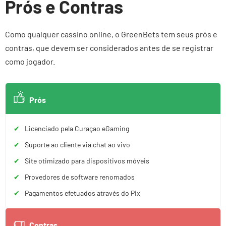
Prós e Contras
Como qualquer cassino online, o GreenBets tem seus prós e
contras, que devem ser considerados antes de se registrar
como jogador.
Prós
Licenciado pela Curaçao eGaming
Suporte ao cliente via chat ao vivo
Site otimizado para dispositivos móveis
Provedores de software renomados
Pagamentos efetuados através do Pix
Contras