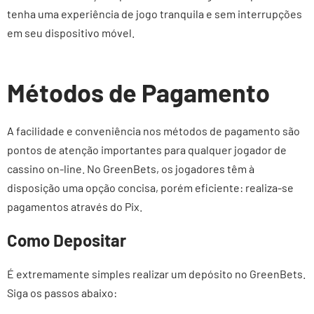
tenha uma experiência de jogo tranquila e sem interrupções
em seu dispositivo móvel.
Métodos de Pagamento
A facilidade e conveniência nos métodos de pagamento são
pontos de atenção importantes para qualquer jogador de
cassino on-line. No GreenBets, os jogadores têm à
disposição uma opção concisa, porém eficiente: realiza-se
pagamentos através do Pix.
Como Depositar
É extremamente simples realizar um depósito no GreenBets.
Siga os passos abaixo: