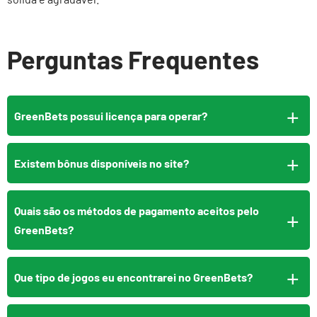
Perguntas Frequentes
GreenBets possui licença para operar?
Existem bônus disponíveis no site?
Sim, o GreenBets possui licença ativa da Curaçao
eGaming.
Quais são os métodos de pagamento aceitos pelo
Atualmente, não constam promoções disponíveis no
GreenBets?
site.
Que tipo de jogos eu encontrarei no GreenBets?
O GreenBets aceita pagamentos através do Pix.