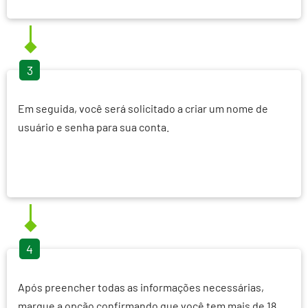
3
Em seguida, você será solicitado a criar um nome de
usuário e senha para sua conta.
4
Após preencher todas as informações necessárias,
marque a opção confirmando que você tem mais de 18