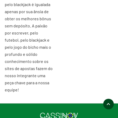
pelo blackjack é igualada
apenas por sua ânsia de
obter os melhores bônus
sem depósito. A paixão
por escrever, pelo
futebol, pelo blackjack e
pelo jogo do bicho mais o
profundo e sólido
conhecimento sobre os
sites de apostas fazem do
nosso integrante uma
peça chave para a nossa
equipe!