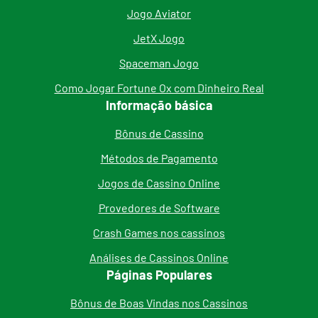
Jogo Aviator
JetX Jogo
Spaceman Jogo
Como Jogar Fortune Ox com Dinheiro Real
Informação básica
Bônus de Cassino
Métodos de Pagamento
Jogos de Cassino Online
Provedores de Software
Crash Games nos cassinos
Análises de Cassinos Online
Páginas Populares
Bônus de Boas Vindas nos Cassinos