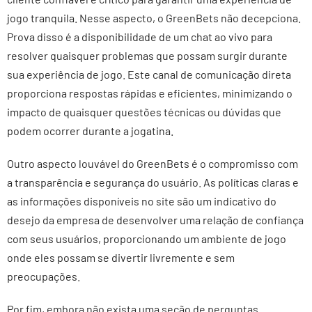
jogo tranquila. Nesse aspecto, o GreenBets não decepciona.
Prova disso é a disponibilidade de um chat ao vivo para
resolver quaisquer problemas que possam surgir durante
sua experiência de jogo. Este canal de comunicação direta
proporciona respostas rápidas e eficientes, minimizando o
impacto de quaisquer questões técnicas ou dúvidas que
podem ocorrer durante a jogatina.
Outro aspecto louvável do GreenBets é o compromisso com
a transparência e segurança do usuário. As políticas claras e
as informações disponíveis no site são um indicativo do
desejo da empresa de desenvolver uma relação de confiança
com seus usuários, proporcionando um ambiente de jogo
onde eles possam se divertir livremente e sem
preocupações.
Por fim, embora não exista uma seção de perguntas