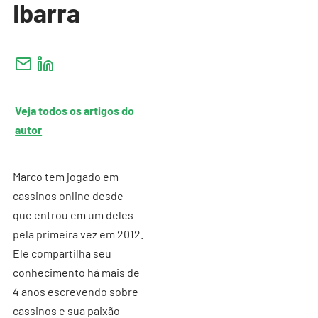
Ibarra
Veja todos os artigos do
autor
Marco tem jogado em
cassinos online desde
que entrou em um deles
pela primeira vez em 2012.
Ele compartilha seu
conhecimento há mais de
4 anos escrevendo sobre
cassinos e sua paixão