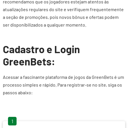
recomendamos que os jogadores estejam atentos às
atualizações regulares do site e verifiquem frequentemente
a seção de promoções, pois novos bônus e ofertas podem
ser disponibilizados a qualquer momento.
Cadastro e Login
GreenBets:
Acessar a fascinante plataforma de jogos da GreenBets é um
processo simples e rápido. Para registrar-se no site, siga os
passos abaixo:
1