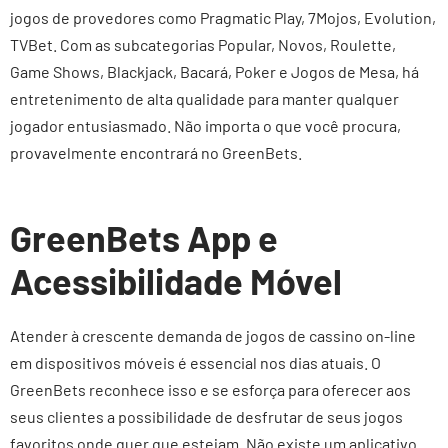
jogos de provedores como Pragmatic Play, 7Mojos, Evolution,
TVBet. Com as subcategorias Popular, Novos, Roulette,
Game Shows, Blackjack, Bacará, Poker e Jogos de Mesa, há
entretenimento de alta qualidade para manter qualquer
jogador entusiasmado. Não importa o que você procura,
provavelmente encontrará no GreenBets.
GreenBets App e
Acessibilidade Móvel
Atender à crescente demanda de jogos de cassino on-line
em dispositivos móveis é essencial nos dias atuais. O
GreenBets reconhece isso e se esforça para oferecer aos
seus clientes a possibilidade de desfrutar de seus jogos
favoritos onde quer que estejam. Não existe um aplicativo