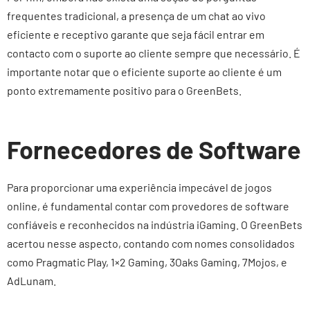
frequentes tradicional, a presença de um chat ao vivo
eficiente e receptivo garante que seja fácil entrar em
contacto com o suporte ao cliente sempre que necessário. É
importante notar que o eficiente suporte ao cliente é um
ponto extremamente positivo para o GreenBets.
Fornecedores de Software
Para proporcionar uma experiência impecável de jogos
online, é fundamental contar com provedores de software
confiáveis e reconhecidos na indústria iGaming. O GreenBets
acertou nesse aspecto, contando com nomes consolidados
como Pragmatic Play, 1×2 Gaming, 3Oaks Gaming, 7Mojos, e
AdLunam.