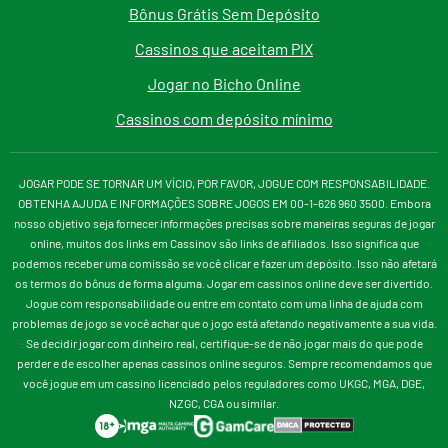
Bônus Grátis Sem Depósito
Cassinos que aceitam PIX
Jogar no Bicho Online
Cassinos com depósito mínimo
JOGAR PODE SE TORNAR UM VÍCIO, POR FAVOR, JOGUE COM RESPONSABILIDADE.
OBTENHA AJUDA E INFORMAÇÕES SOBRE JOGOS EM 00-1-626 960 3500. Embora
nosso objetivo seja fornecer informações precisas sobre maneiras seguras de jogar
online, muitos dos links em Cassinov são links de afiliados. Isso significa que
podemos receber uma comissão se você clicar e fazer um depósito. Isso não afetará
os termos do bônus de forma alguma. Jogar em cassinos online deve ser divertido.
Jogue com responsabilidade ou entre em contato com uma linha de ajuda com
problemas de jogo se você achar que o jogo está afetando negativamente a sua vida.
Se decidir jogar com dinheiro real, certifique-se de não jogar mais do que pode
perder e de escolher apenas cassinos online seguros. Sempre recomendamos que
você jogue em um cassino licenciado pelos reguladores como UKGC, MGA, DGE,
NZGC, CGA ou similar.