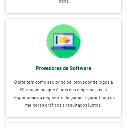
jogos.
Provedores de Software
O site tem como seu principal provedor de jogos a
Microgaming, que é uma das empresas mais
respeitadas do segmento de games – garantindo os
melhores gráficos e resultados justos.