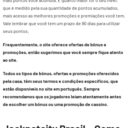
mais pontos você acumula. E quanto maior for o seu nível,
que é medido pela sua quantidade de pontos acumulados,
mais acesso as melhores promoções e premiações você tem.
Vale lembrar que você tem um prazo de 90 dias para utilizar
seus pontos.
Frequentemente, o site oferece ofertas de bônus e
promoções, então
sugerimos que você sempre fique atento
ao site.
Todos os tipos de bônus, ofertas e promoções oferecidos
pela casa, têm seus termos e condições específicos, que
estão disponíveis no site em português. Sempre
recomendamos que os jogadores leiam atentamente antes
de escolher um bônus ou uma promoção de cassino.