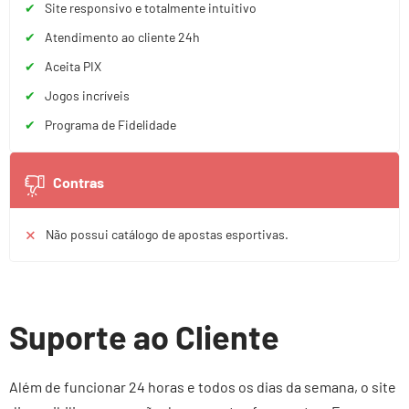
Site responsivo e totalmente intuitivo
Atendimento ao cliente 24h
Aceita PIX
Jogos incríveis
Programa de Fidelidade
Contras
Não possui catálogo de apostas esportivas.
Suporte ao Cliente
Além de funcionar 24 horas e todos os dias da semana, o site