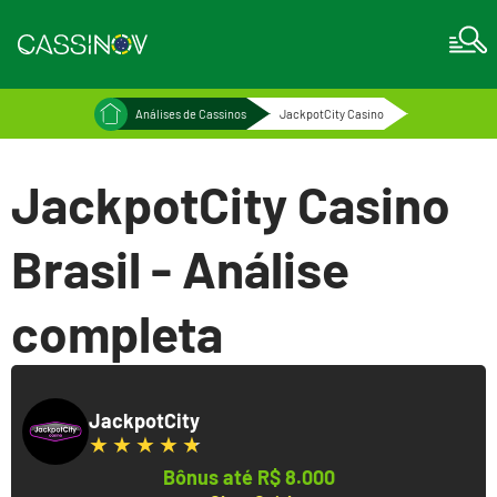
Análises de Cassinos
JackpotCity Casino
JackpotCity Casino
Brasil - Análise
completa
JackpotCity
Bônus até R$ 8.000