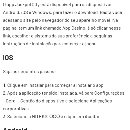
O app JackpotCity está disponível para os dispositivos
Android, iOS e Windows, para fazer o download. Basta você
acessar o site pelo navegador do seu aparelho móvel. Na
página, tem um link chamado App Casino, é só clicar nesse
link, escolher o sistema da sua preferência e seguir as
instruções de instalação para começar a jogar.
iOS
Siga os seguintes passos:
Clique em Instalar para começar a instalar o app
Após a aplicação ter sido instalada, vá para Configurações
– Geral – Gestão do dispositivo e selecione Aplicações
corporativas
Selecione o NITEKS, ООО e clique em Aceitar