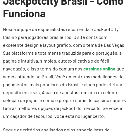
Jackpotcity Brasil – Como
Funciona
Nossa equipe de especialistas recomenda o JackpotCity
Casino para jogadores brasileiros. O site conta com
excelente design e layout gráfico, com o tema de Las Vegas.
Sua plataforma é totalmente traduzida para o português, a
página é intuitiva, simples, autoexplicativa e de fácil
navegação, e isso tem sido comum nos
cassinos online
que
vemos atuando no Brasil. Você encontra as modalidades de
pagamentos mais populares do Brasil e ainda pode efetuar
depósito em reais. A casa de apostas tem uma excelente
seleção de jogos, e como o próprio nome do cassino sugere,
tem as melhores opções de jackpot do mercado. Se você é
um caçador de tesouros, você está no lugar certo.
Segue os critérios analisados pelos especialistas do