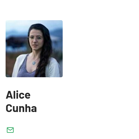
É claro que sim! Na verdade, o Jackpotcity foi pensado
para ser jogado em dispositivos móveis.
Alice
Cunha