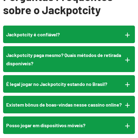
sobre o Jackpotcity
Jackpotcity é confiável?
Jackpotcity paga mesmo? Quais métodos de retirada
Sim, o Jackpotcity tem uma licença válida, confiável, e
disponíveis?
uma ótima reputação online.
É legal jogar no Jackpotcity estando no Brasil?
Fique tranquilo, pois o Jackpotcity paga mesmo! E paga
em Pix!
Existem bônus de boas-vindas nesse cassino online?
Sim, o Brasil ainda não regulamentou o setor, mas não
proíbe o jogo em servidores fora do país, como é o caso
do Jackpotcity.
Posso jogar em dispositivos móveis?
Sim! O Jackpotcity tem um bônus de nada menos que
R$8.000 para novos jogadores.