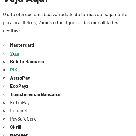
O site oferece uma boa variedade de formas de pagamento
para brasileiros. Vamos citar algumas das modalidades
aceitas:
Mastercard
V
i
sa
Boleto Bancário
PIX
AstroPay
EcoPayz
Transferência Bancária
EntroPay
Lobanet
PaySafeCard
Skrill
Neteller