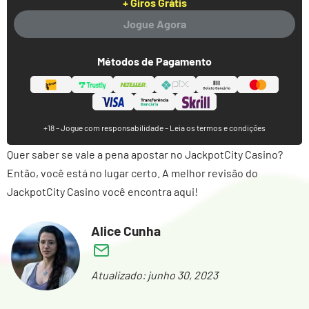
+ Giros Grátis
Jogue Agora
Métodos de Pagamento
+18 – Jogue com responsabilidade – Leia os termos e condições
Quer saber se vale a pena apostar no JackpotCity Casino?
Então, você está no lugar certo. A melhor revisão do
JackpotCity Casino você encontra aqui!
Alice Cunha
Atualizado: junho 30, 2023