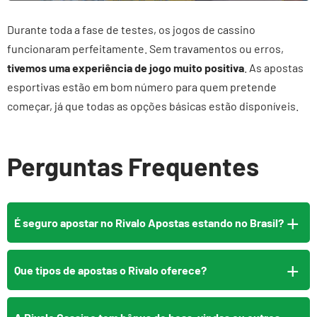
Durante toda a fase de testes, os jogos de cassino
funcionaram perfeitamente. Sem travamentos ou erros,
tivemos uma experiência de jogo muito positiva
. As apostas
esportivas estão em bom número para quem pretende
começar, já que todas as opções básicas estão disponíveis.
Perguntas Frequentes
É seguro apostar no Rivalo Apostas estando no Brasil?
Que tipos de apostas o Rivalo oferece?
Sim! A Rivalo é uma marca estabelecida, com parceiros
de confiança e licença de jogo internacionalmente
válida.