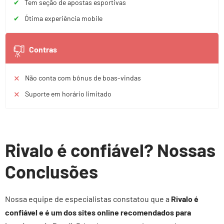
Tem seção de apostas esportivas
Ótima experiência mobile
Contras
Não conta com bônus de boas-vindas
Suporte em horário limitado
Rivalo é confiável? Nossas
Conclusões
Nossa equipe de especialistas constatou que a
Rivalo é
confiável e é um dos sites online recomendados para