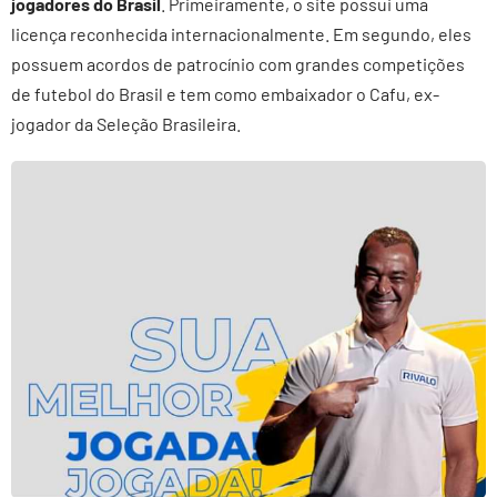
jogadores do Brasil
. Primeiramente, o site possui uma
licença reconhecida internacionalmente. Em segundo, eles
possuem acordos de patrocínio com grandes competições
de futebol do Brasil e tem como embaixador o Cafu, ex-
jogador da Seleção Brasileira.