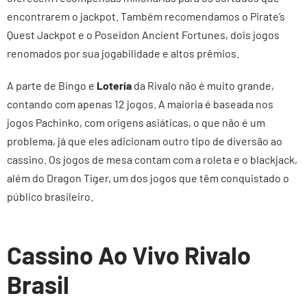
encontrarem o jackpot. Também recomendamos o Pirate’s
Quest Jackpot e o Poseidon Ancient Fortunes, dois jogos
renomados por sua jogabilidade e altos prêmios.
A parte de Bingo e
Loteria
da Rivalo não é muito grande,
contando com apenas 12 jogos. A maioria é baseada nos
jogos Pachinko, com origens asiáticas, o que não é um
problema, já que eles adicionam outro tipo de diversão ao
cassino. Os jogos de mesa contam com a roleta e o blackjack,
além do Dragon Tiger, um dos jogos que têm conquistado o
público brasileiro.
Cassino Ao Vivo Rivalo
Brasil