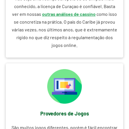
conhecido, a licença de Curaçao é confiável. Basta
ver em nossas
outras análises de cassino
como isso
se concretiza na prática. O país do Caribe já provou
várias vezes, nos últimos anos, que é extremamente
rígido no que diz respeito à regulamentação dos
jogos online.
Provedores de Jogos
São muitos jogos diferentes, porém é fácil encontrar