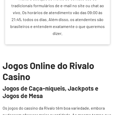
tradicionais formulários de e-mail no site ou chat ao
vivo. Os horários de atendimento vão das 09:00 às
21:45, todos os dias. Além disso, os atendentes são
brasileiros e entendem exatamente o que queremos
dizer.
Jogos Online do Rivalo
Casino
Jogos de Caça-níqueis, Jackpots e
Jogos de Mesa
Os jogos do cassino da Rivalo têm boa variedade, embora
pudessem oferecer maior quantidade. Ao mesmo tempo que