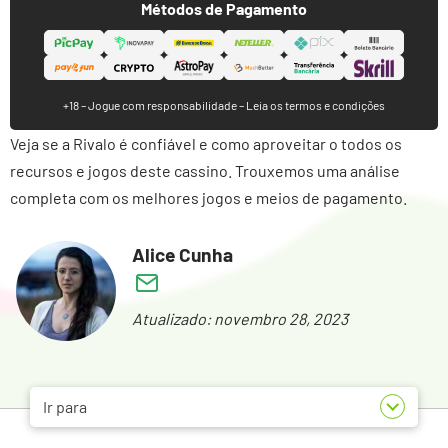
Métodos de Pagamento
+18 – Jogue com responsabilidade – Leia os termos e condições
Veja se a Rivalo é confiável e como aproveitar o todos os
recursos e jogos deste cassino. Trouxemos uma análise
completa com os melhores jogos e meios de pagamento.
Alice Cunha
Atualizado: novembro 28, 2023
Ir para