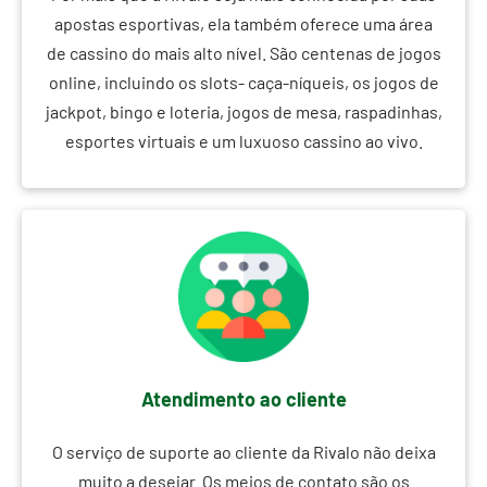
apostas esportivas, ela também oferece uma área
de cassino do mais alto nível. São centenas de jogos
online, incluindo os slots- caça-níqueis, os jogos de
jackpot, bingo e loteria, jogos de mesa, raspadinhas,
esportes virtuais e um luxuoso cassino ao vivo.
Atendimento ao cliente
O serviço de suporte ao cliente da Rivalo não deixa
muito a desejar. Os meios de contato são os