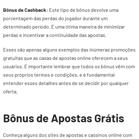
Bônus de Cashback:
Este tipo de bônus devolve uma
porcentagem das perdas do jogador durante um
determinado período. É uma ótima maneira de minimizar
perdas e incentivar a continuidade das apostas.
Esses são apenas alguns exemplos das inúmeras promoções
gratuitas que as casas de apostas online oferecem a seus
usuários. É importante lembrar que todos os bônus vêm com
seus próprios termos e condições, e é fundamental
entender esses detalhes antes de se decidir por qualquer
oferta.
Bônus de Apostas Grátis
Conheça alguns dos sites de apostas e cassinos online com