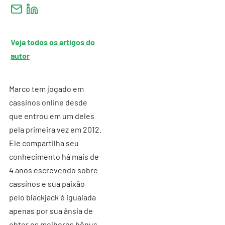
Veja todos os artigos do
autor
Marco tem jogado em
cassinos online desde
que entrou em um deles
pela primeira vez em 2012.
Ele compartilha seu
conhecimento há mais de
4 anos escrevendo sobre
cassinos e sua paixão
pelo blackjack é igualada
apenas por sua ânsia de
obter os melhores bônus