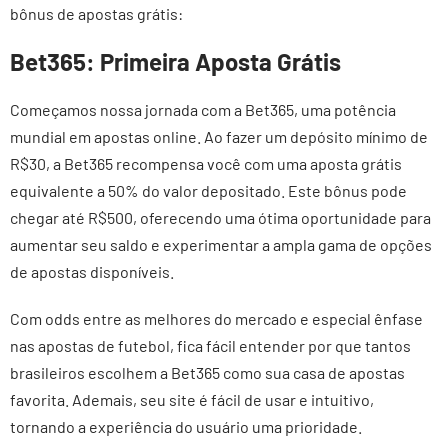
bônus de apostas grátis:
Bet365: Primeira Aposta Grátis
Começamos nossa jornada com a Bet365, uma potência
mundial em apostas online. Ao fazer um depósito mínimo de
R$30, a Bet365 recompensa você com uma aposta grátis
equivalente a 50% do valor depositado. Este bônus pode
chegar até R$500, oferecendo uma ótima oportunidade para
aumentar seu saldo e experimentar a ampla gama de opções
de apostas disponíveis.
Com odds entre as melhores do mercado e especial ênfase
nas apostas de futebol, fica fácil entender por que tantos
brasileiros escolhem a Bet365 como sua casa de apostas
favorita. Ademais, seu site é fácil de usar e intuitivo,
tornando a experiência do usuário uma prioridade.