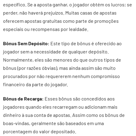
específico. Se a aposta ganhar, o jogador obtém os lucros; se
perder, não haverá prejuízos. Muitas casas de apostas
oferecem apostas gratuitas como parte de promoções
especiais ou recompensas por lealdade.
Bônus Sem Depósito:
Este tipo de bônus é oferecido ao
jogador sem a necessidade de qualquer depósito.
Normalmente, eles são menores do que outros tipos de
bônus (por razões óbvias), mas ainda assim são muito
procurados por não requererem nenhum compromisso
financeiro da parte do jogador.
Bônus de Recarga:
Esses bônus são concedidos aos
jogadores quando eles recarregam ou adicionam mais
dinheiro à sua conta de apostas. Assim como os bônus de
boas-vindas, geralmente são baseados em uma
porcentagem do valor depositado.