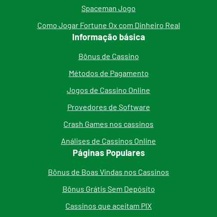
Spaceman Jogo
Como Jogar Fortune Ox com Dinheiro Real
Informação básica
Bônus de Cassino
Métodos de Pagamento
Jogos de Cassino Online
Provedores de Software
Crash Games nos cassinos
Análises de Cassinos Online
Páginas Populares
Bônus de Boas Vindas nos Cassinos
Bônus Grátis Sem Depósito
Cassinos que aceitam PIX