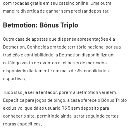
com rodadas grátis em seu cassino online. Uma outra
maneira divertida de ganhar sem precisar depositar.
Betmotion: Bônus Triplo
Outra casa de apostas que dispensa apresentações é a
Betmotion. Conhecida em todo território nacional por sua
tradição e confiabilidade, a Betmotion disponibiliza um
catálogo vasto de eventos e milhares de mercados
disponíveis diariamente em mais de 35 modalidades
esportivas.
Tudo isso já seria tentador, porém a Betmotion vai além.
Específica para jogos de bingo, a casa oferece o Bônus Triplo
exclusivo, que dá ao usuário R$ 5 sem depósito para
conhecer o site, permitindo ainda lucrar seguindo certas
regras específicas.