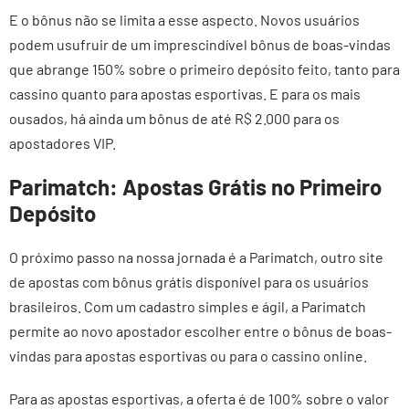
E o bônus não se limita a esse aspecto. Novos usuários
podem usufruir de um imprescindível bônus de boas-vindas
que abrange 150% sobre o primeiro depósito feito, tanto para
cassino quanto para apostas esportivas. E para os mais
ousados, há ainda um bônus de até R$ 2.000 para os
apostadores VIP.
Parimatch: Apostas Grátis no Primeiro
Depósito
O próximo passo na nossa jornada é a Parimatch, outro site
de apostas com bônus grátis disponível para os usuários
brasileiros. Com um cadastro simples e ágil, a Parimatch
permite ao novo apostador escolher entre o bônus de boas-
vindas para apostas esportivas ou para o cassino online.
Para as apostas esportivas, a oferta é de 100% sobre o valor