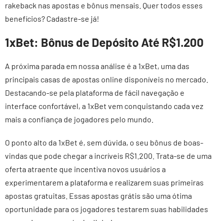
rakeback nas apostas e bônus mensais. Quer todos esses
benefícios? Cadastre-se já!
1xBet: Bônus de Depósito Até R$1.200
A próxima parada em nossa análise é a 1xBet, uma das
principais casas de apostas online disponíveis no mercado.
Destacando-se pela plataforma de fácil navegação e
interface confortável, a 1xBet vem conquistando cada vez
mais a confiança de jogadores pelo mundo.
O ponto alto da 1xBet é, sem dúvida, o seu bônus de boas-
vindas que pode chegar a incríveis R$1.200. Trata-se de uma
oferta atraente que incentiva novos usuários a
experimentarem a plataforma e realizarem suas primeiras
apostas gratuitas. Essas apostas grátis são uma ótima
oportunidade para os jogadores testarem suas habilidades