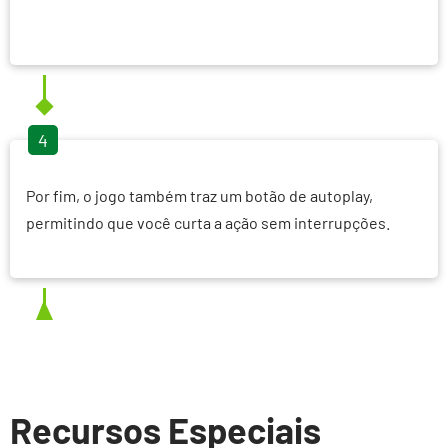
4
Por fim, o jogo também traz um botão de autoplay,
permitindo que você curta a ação sem interrupções.
Recursos Especiais