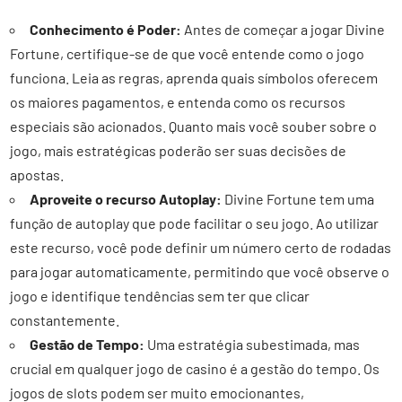
Conhecimento é Poder:
Antes de começar a jogar Divine
Fortune, certifique-se de que você entende como o jogo
funciona. Leia as regras, aprenda quais símbolos oferecem
os maiores pagamentos, e entenda como os recursos
especiais são acionados. Quanto mais você souber sobre o
jogo, mais estratégicas poderão ser suas decisões de
apostas.
Aproveite o recurso Autoplay:
Divine Fortune tem uma
função de autoplay que pode facilitar o seu jogo. Ao utilizar
este recurso, você pode definir um número certo de rodadas
para jogar automaticamente, permitindo que você observe o
jogo e identifique tendências sem ter que clicar
constantemente.
Gestão de Tempo:
Uma estratégia subestimada, mas
crucial em qualquer jogo de casino é a gestão do tempo. Os
jogos de slots podem ser muito emocionantes,