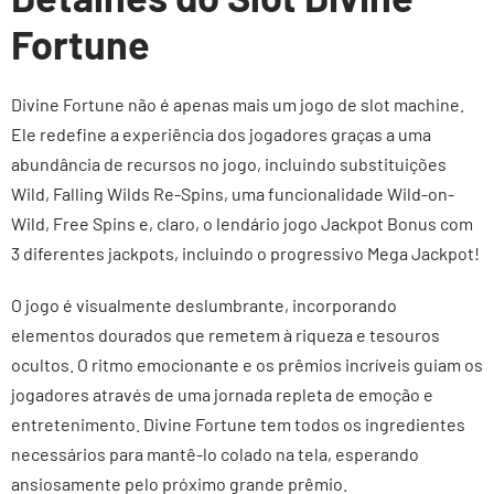
Fortune
Divine Fortune não é apenas mais um jogo de slot machine.
Ele redefine a experiência dos jogadores graças a uma
abundância de recursos no jogo, incluindo substituições
Wild, Falling Wilds Re-Spins, uma funcionalidade Wild-on-
Wild, Free Spins e, claro, o lendário jogo Jackpot Bonus com
3 diferentes jackpots, incluindo o progressivo Mega Jackpot!
O jogo é visualmente deslumbrante, incorporando
elementos dourados que remetem à riqueza e tesouros
ocultos. O ritmo emocionante e os prêmios incríveis guiam os
jogadores através de uma jornada repleta de emoção e
entretenimento. Divine Fortune tem todos os ingredientes
necessários para mantê-lo colado na tela, esperando
ansiosamente pelo próximo grande prêmio.