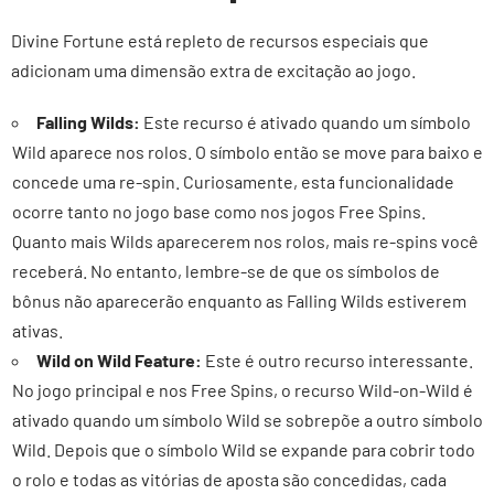
Divine Fortune está repleto de recursos especiais que
adicionam uma dimensão extra de excitação ao jogo.
Falling Wilds:
Este recurso é ativado quando um símbolo
Wild aparece nos rolos. O símbolo então se move para baixo e
concede uma re-spin. Curiosamente, esta funcionalidade
ocorre tanto no jogo base como nos jogos Free Spins.
Quanto mais Wilds aparecerem nos rolos, mais re-spins você
receberá. No entanto, lembre-se de que os símbolos de
bônus não aparecerão enquanto as Falling Wilds estiverem
ativas.
Wild on Wild Feature:
Este é outro recurso interessante.
No jogo principal e nos Free Spins, o recurso Wild-on-Wild é
ativado quando um símbolo Wild se sobrepõe a outro símbolo
Wild. Depois que o símbolo Wild se expande para cobrir todo
o rolo e todas as vitórias de aposta são concedidas, cada