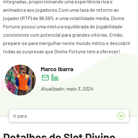
integradas, proporcionando uma experiência rica e
animadora aos jogadores.
Com uma taxa de retorno ao
jogador (RTP) de 96,59% e uma volatilidade média, Divine
Fortune possui uma mistura equilibrada de jogabilidade
consistente com potencial para grandes vitórias. Então,
prepare-se para mergulhar neste mundo mítico e descobrir
todas as surpresas que Divine Fortune tem a oferecer!
Marco Ibarra
Atualizado: maio 3, 2024
Ir para
Detalhes do Slot Divine