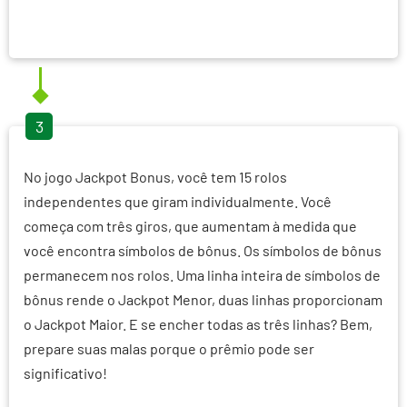
3
No jogo Jackpot Bonus, você tem 15 rolos
independentes que giram individualmente. Você
começa com três giros, que aumentam à medida que
você encontra símbolos de bônus. Os símbolos de bônus
permanecem nos rolos. Uma linha inteira de símbolos de
bônus rende o Jackpot Menor, duas linhas proporcionam
o Jackpot Maior. E se encher todas as três linhas? Bem,
prepare suas malas porque o prêmio pode ser
significativo!