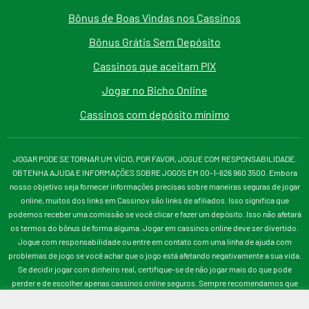
Bônus de Boas Vindas nos Cassinos
Bônus Grátis Sem Depósito
Cassinos que aceitam PIX
Jogar no Bicho Online
Cassinos com depósito mínimo
JOGAR PODE SE TORNAR UM VÍCIO, POR FAVOR, JOGUE COM RESPONSABILIDADE.
OBTENHA AJUDA E INFORMAÇÕES SOBRE JOGOS EM 00-1-626 960 3500. Embora
nosso objetivo seja fornecer informações precisas sobre maneiras seguras de jogar
online, muitos dos links em Cassinov são links de afiliados. Isso significa que
podemos receber uma comissão se você clicar e fazer um depósito. Isso não afetará
os termos do bônus de forma alguma. Jogar em cassinos online deve ser divertido.
Jogue com responsabilidade ou entre em contato com uma linha de ajuda com
problemas de jogo se você achar que o jogo está afetando negativamente a sua vida.
Se decidir jogar com dinheiro real, certifique-se de não jogar mais do que pode
perder e de escolher apenas cassinos online seguros. Sempre recomendamos que
você jogue em um cassino licenciado pelos reguladores como UKGC, MGA, DGE,