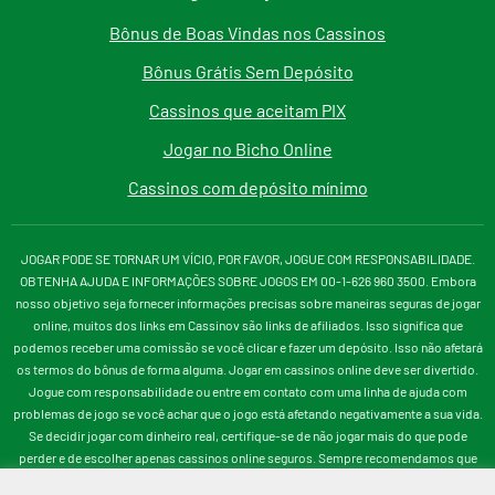
Bônus de Boas Vindas nos Cassinos
Bônus Grátis Sem Depósito
Cassinos que aceitam PIX
Jogar no Bicho Online
Cassinos com depósito mínimo
JOGAR PODE SE TORNAR UM VÍCIO, POR FAVOR, JOGUE COM RESPONSABILIDADE.
OBTENHA AJUDA E INFORMAÇÕES SOBRE JOGOS EM 00-1-626 960 3500. Embora
nosso objetivo seja fornecer informações precisas sobre maneiras seguras de jogar
online, muitos dos links em Cassinov são links de afiliados. Isso significa que
podemos receber uma comissão se você clicar e fazer um depósito. Isso não afetará
os termos do bônus de forma alguma. Jogar em cassinos online deve ser divertido.
Jogue com responsabilidade ou entre em contato com uma linha de ajuda com
problemas de jogo se você achar que o jogo está afetando negativamente a sua vida.
Se decidir jogar com dinheiro real, certifique-se de não jogar mais do que pode
perder e de escolher apenas cassinos online seguros. Sempre recomendamos que
você jogue em um cassino licenciado pelos reguladores como UKGC, MGA, DGE,