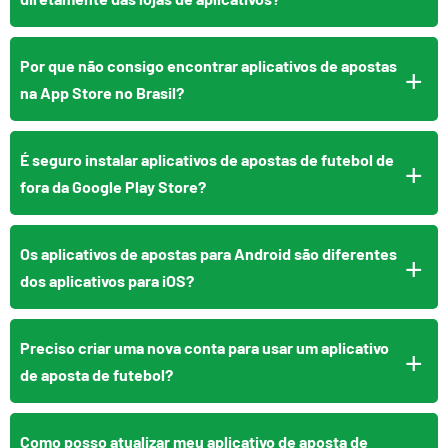
Por que não consigo encontrar aplicativos de apostas
Depende de sua região. Em algumas jurisdições, os
na App Store no Brasil?
aplicativos de apostas podem ser baixados da Google
Play Store ou da App Store, enquanto em outras, talvez
seja necessário baixá-los diretamente do site da
É seguro instalar aplicativos de apostas de futebol de
Devido às regulamentações locais e às políticas da
operadora.
fora da Google Play Store?
Apple, os aplicativos de jogos de azar geralmente não
são permitidos na App Store no Brasil e em regiões
semelhantes.
Os aplicativos de apostas para Android são diferentes
Sim, se o APK for baixado do site oficial da operadora,
dos aplicativos para iOS?
geralmente é seguro. Sempre verifique se você está
visitando o site legítimo para evitar riscos de segurança.
Preciso criar uma nova conta para usar um aplicativo
A principal diferença é que não é possível baixar
de aposta de futebol?
aplicativos de iOS para apostas pela loja brasileira.
Como posso atualizar meu aplicativo de aposta de
Não, você pode usar sua conta existente tanto no site