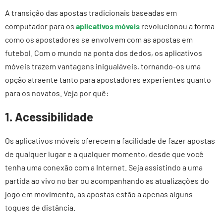
A transição das apostas tradicionais baseadas em
computador para os
aplicativos móveis
revolucionou a forma
como os apostadores se envolvem com as apostas em
futebol. Com o mundo na ponta dos dedos, os aplicativos
móveis trazem vantagens inigualáveis, tornando-os uma
opção atraente tanto para apostadores experientes quanto
para os novatos. Veja por quê:
1. Acessibilidade
Os aplicativos móveis oferecem a facilidade de fazer apostas
de qualquer lugar e a qualquer momento, desde que você
tenha uma conexão com a Internet. Seja assistindo a uma
partida ao vivo no bar ou acompanhando as atualizações do
jogo em movimento, as apostas estão a apenas alguns
toques de distância.