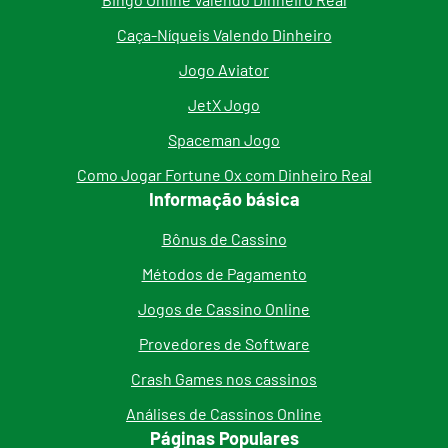
Caça-Níqueis Valendo Dinheiro
Jogo Aviator
JetX Jogo
Spaceman Jogo
Como Jogar Fortune Ox com Dinheiro Real
Informação básica
Bônus de Cassino
Métodos de Pagamento
Jogos de Cassino Online
Provedores de Software
Crash Games nos cassinos
Análises de Cassinos Online
Páginas Populares