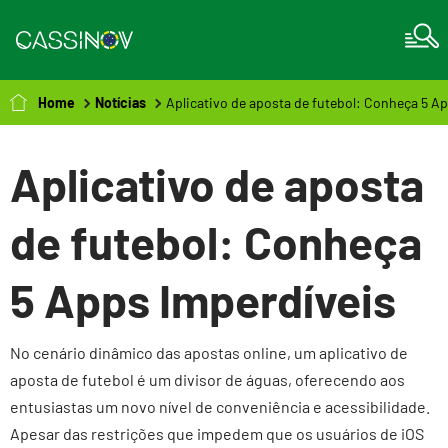
Home
Notícias
Aplicativo de aposta de futebol: Conheça 5 A
Aplicativo de aposta
de futebol: Conheça
5 Apps Imperdíveis
No cenário dinâmico das apostas online, um aplicativo de
aposta de futebol é um divisor de águas, oferecendo aos
entusiastas um novo nível de conveniência e acessibilidade.
Apesar das restrições que impedem que os usuários de iOS