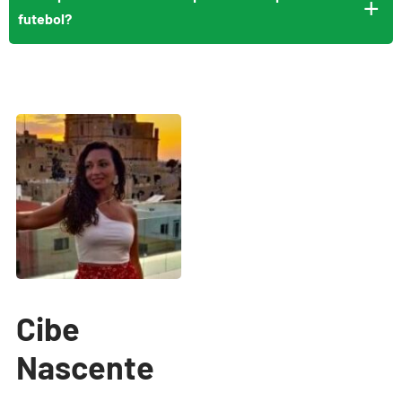
futebol?
quanto no aplicativo. Novos usuários também podem se
registrar diretamente no aplicativo.
Para os APKs, é sempre necessário baixar a versão mais
recente do site da operadora.
Cibe
Nascente