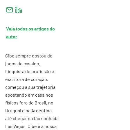
Veja todos os artigos do
autor
Cibe sempre gostou de
jogos de cassino.
Linguista de profissão e
escritora de coração,
começou a sua trajetória
apostando em cassinos
físicos fora do Brasil, no
Uruguai e na Argentina
até chegar na tão sonhada
Las Vegas. Cibe é a nossa