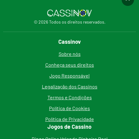
© 2026 Todos os direitos reservados.
Cassinov
Sobre nós
Conheça seus direitos
Jogo Responsável
Legalização dos Cassinos
Termos e Condições
Política de Cookies
Política de Privacidade
Jogos de Cassino
Bingo Online Valendo Dinheiro Real