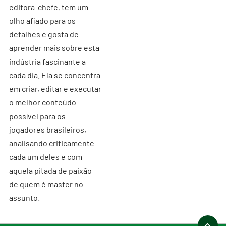
editora-chefe, tem um
olho afiado para os
detalhes e gosta de
aprender mais sobre esta
indústria fascinante a
cada dia. Ela se concentra
em criar, editar e executar
o melhor conteúdo
possível para os
jogadores brasileiros,
analisando criticamente
cada um deles e com
aquela pitada de paixão
de quem é master no
assunto.