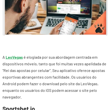
A
LeoVegas
é elogiada por sua abordagem centrada em
dispositivos móveis, tanto que foi muitas vezes apelidada de
“Rei das apostas por celular”. Seu aplicativo oferece apostas
esportivas abrangentes com facilidade. Os usuários do
Android podem fazer o download pelo site da LeoVegas,
enquanto os usuários do iOS podem acessar o site pelo
navegador.
Sportsbet.io