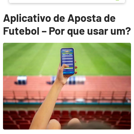
Aplicativo de Aposta de
Futebol – Por que usar um?