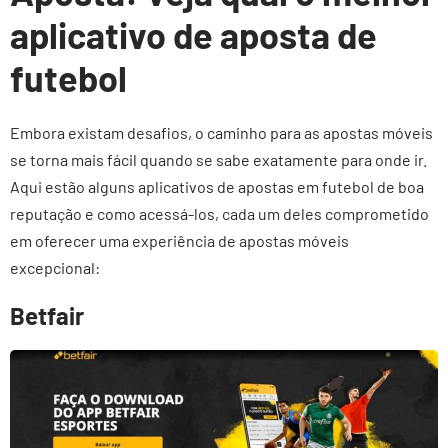
aplicativo de aposta de
futebol
Embora existam desafios, o caminho para as apostas móveis
se torna mais fácil quando se sabe exatamente para onde ir.
Aqui estão alguns aplicativos de apostas em futebol de boa
reputação e como acessá-los, cada um deles comprometido
em oferecer uma experiência de apostas móveis
excepcional:
Betfair