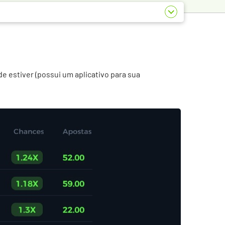
e estiver (possui um aplicativo para sua