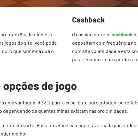
Cashback
 garantem 8% de dinheiro
O cassino oferece
cashback
de
s jogos do site. Você pode
depositam com frequência no s
00, o que significa que o
com alta volatilidade e está 
para recuperar suas perdas e 
e opções de jogo
 há uma vantagem de 3% para a casa. Esta porcentagem se reflete
o dependendo de quantas minas existam nas proximidades.
mente da sorte. Portanto, você não pode fazer nada para influen
tender melhor: