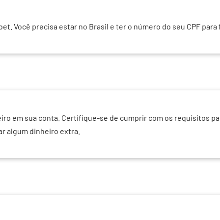
bet. Você precisa estar no Brasil e ter o número do seu CPF para 
iro em sua conta. Certifique-se de cumprir com os requisitos p
ar algum dinheiro extra.