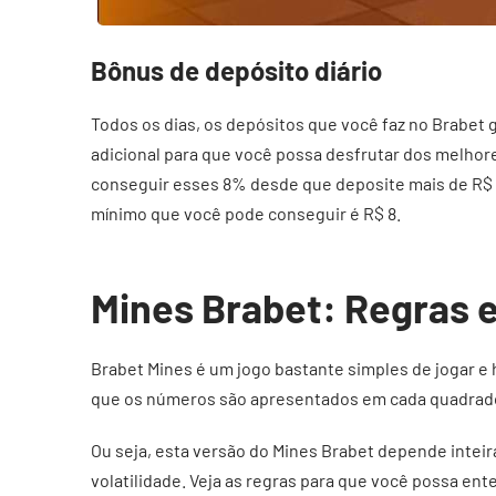
Bônus de depósito diário
Todos os dias, os depósitos que você faz no Brabet
adicional para que você possa desfrutar dos melhore
conseguir esses 8% desde que deposite mais de R$ 1
mínimo que você pode conseguir é R$ 8.
Mines Brabet: Regras 
Brabet Mines é um jogo bastante simples de jogar e
que os números são apresentados em cada quadrad
Ou seja, esta versão do Mines Brabet depende inteira
volatilidade. Veja as regras para que você possa en