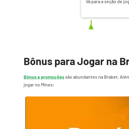
Vá para a seção de jo
Bônus para Jogar na B
Bônus e promoções
são abundantes na Brabet. Além 
jogar no Mines: