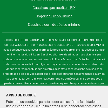
Cassinos que aceitam PIX
Jogar no Bicho Online
Cassinos com depósito mínimo
JOGAR PODE SE TORNAR UM VÍCIO, POR FAVOR, JOGUE COM RESPONSABILIDADE.
OBTENHA AJUDA E INFORMAÇÕES SOBRE JOGOS EM 00-1-626 960 3500. Embora
nosso objetivo seja fornecer informações precisas sobre maneiras seguras de jogar
online, muitos dos links em Cassinov são links de afiliados. Isso significa que
podemos receber uma comissão se você clicar e fazer um depósito. Isso não afetará
os termos do bônus de forma alguma. Jogar em cassinos online deve ser divertido.
Jogue com responsabilidade ou entre em contato com uma linha de ajuda com
problemas de jogo se você achar que o jogo está afetando negativamente a sua vida.
Se decidir jogar com dinheiro real, certifique-se de não jogar mais do que pode
perder e de escolher apenas cassinos online seguros. Sempre recomendamos que
você jogue em um cassino licenciado pelos reguladores como UKGC, MGA, DGE,
NZGC, CGA ou similar.
AVISO DE COOKIE
Este site usa cookies para fornecer aos usuários facilidade de
uso e experiência. Clique no botão OK se concordar com esses