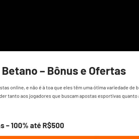
 Betano – Bônus e Ofertas
as online, e não é à toa que eles têm uma ótima variedade de b
nder tanto aos jogadores que buscam apostas esportivas quanto 
as – 100% até R$500