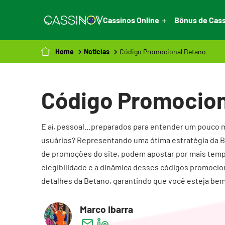
Cassinos Online
Bônus de Cas
Home
Notícias
Código Promocional Betano
Código Promocion
E aí, pessoal…preparados para entender um pouco 
usuários? Representando uma ótima estratégia da B
de promoções do site, podem apostar por mais tempo 
elegibilidade e a dinâmica desses códigos promocio
detalhes da Betano, garantindo que você esteja bem
Marco Ibarra