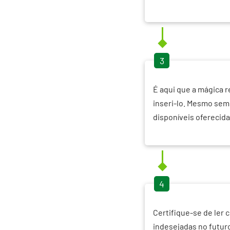
3
É aqui que a mágica 
inseri-lo. Mesmo sem
disponíveis oferecida
4
Certifique-se de ler 
indesejadas no futur