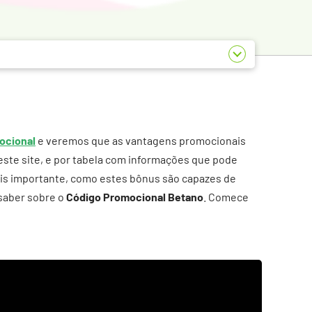
ocional
e veremos que as vantagens promocionais
este site, e por tabela com informações que pode
mais importante, como estes bônus são capazes de
 saber sobre o
Código Promocional Betano
. Comece