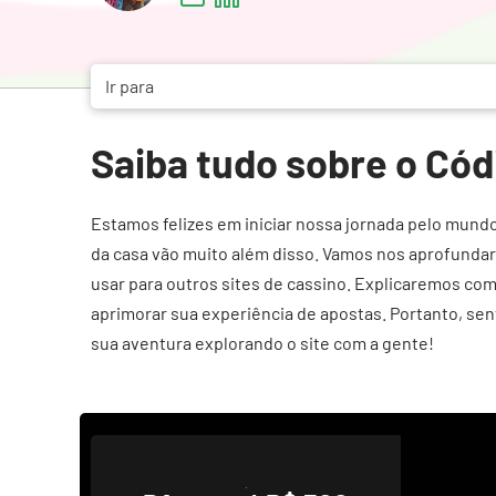
Ir para
Saiba tudo sobre o Có
Estamos felizes em iniciar nossa jornada pelo mund
da casa vão muito além disso. Vamos nos aprofundar 
usar para outros sites de cassino. Explicaremos co
aprimorar sua experiência de apostas. Portanto, se
sua aventura explorando o site com a gente!