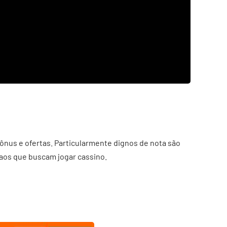
ônus e ofertas. Particularmente dignos de nota são
aos que buscam jogar cassino.