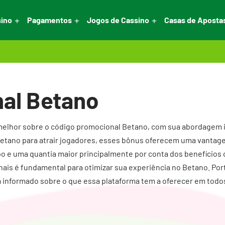
sino
Pagamentos
Jogos de Cassino
Casas de Aposta
al Betano
melhor sobre o código promocional Betano, com sua abordagem 
etano para atrair jogadores, esses bônus oferecem uma vantage
e uma quantia maior principalmente por conta dos benefícios qu
nais é fundamental para otimizar sua experiência no Betano. Po
 informado sobre o que essa plataforma tem a oferecer em todo