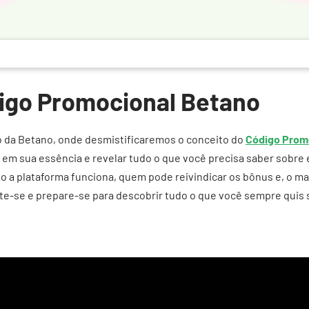
digo Promocional Betano
o da Betano, onde desmistificaremos o conceito do
Código Prom
em sua essência e revelar tudo o que você precisa saber sobre 
mo a plataforma funciona, quem pode reivindicar os bônus e, o 
nte-se e prepare-se para descobrir tudo o que você sempre quis