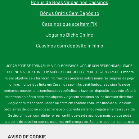
Bônus de Boas Vindas nos Cassinos
Bônus Grátis Sem Depósito
Cassinos que aceitam PIX
Jogar no Bicho Online
Cassinos com depósito mínimo
JOGAR PODE SE TORNAR UM VÍCIO, POR FAVOR, JOGUE COM RESPONSABILIDADE.
OBTENHA AJUDA E INFORMAÇÕES SOBRE JOGOS EM 00-1-626 960 3500. Embora
nosso objetivo seja fornecer informações precisas sobre maneiras seguras de jogar
online, muitos dos links em Cassinov são links de afiliados. Isso significa que
podemos receber uma comissão se você clicar e fazer um depósito. Isso não afetará
os termos do bônus de forma alguma. Jogar em cassinos online deve ser divertido.
Jogue com responsabilidade ou entre em contato com uma linha de ajuda com
problemas de jogo se você achar que o jogo está afetando negativamente a sua vida.
Se decidir jogar com dinheiro real, certifique-se de não jogar mais do que pode
perder e de escolher apenas cassinos online seguros. Sempre recomendamos que
você jogue em um cassino licenciado pelos reguladores como UKGC, MGA, DGE,
NZGC, CGA ou similar.
AVISO DE COOKIE