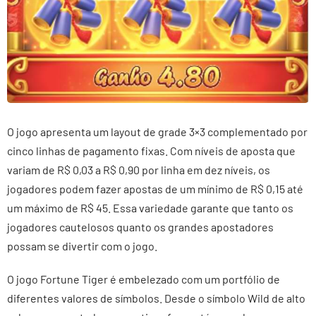
O jogo apresenta um layout de grade 3×3 complementado por
cinco linhas de pagamento fixas. Com níveis de aposta que
variam de R$ 0,03 a R$ 0,90 por linha em dez níveis, os
jogadores podem fazer apostas de um mínimo de R$ 0,15 até
um máximo de R$ 45. Essa variedade garante que tanto os
jogadores cautelosos quanto os grandes apostadores
possam se divertir com o jogo.
O jogo Fortune Tiger é embelezado com um portfólio de
diferentes valores de símbolos. Desde o símbolo Wild de alto