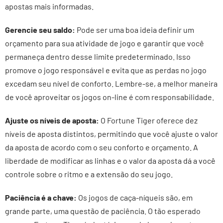
apostas mais informadas.
Gerencie seu saldo:
Pode ser uma boa ideia definir um
orçamento para sua atividade de jogo e garantir que você
permaneça dentro desse limite predeterminado. Isso
promove o jogo responsável e evita que as perdas no jogo
excedam seu nível de conforto. Lembre-se, a melhor maneira
de você aproveitar os jogos on-line é com responsabilidade.
Ajuste os níveis de aposta:
O Fortune Tiger oferece dez
níveis de aposta distintos, permitindo que você ajuste o valor
da aposta de acordo com o seu conforto e orçamento. A
liberdade de modificar as linhas e o valor da aposta dá a você
controle sobre o ritmo e a extensão do seu jogo.
Paciência é a chave:
Os jogos de caça-níqueis são, em
grande parte, uma questão de paciência. O tão esperado