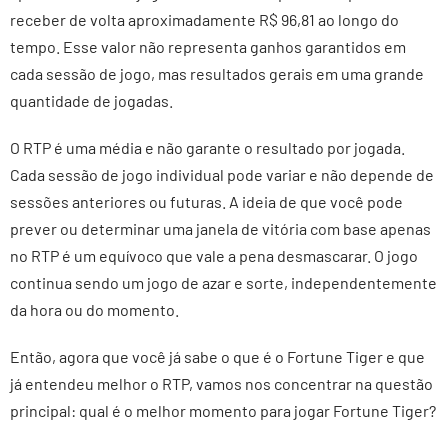
receber de volta aproximadamente R$ 96,81 ao longo do
tempo. Esse valor não representa ganhos garantidos em
cada sessão de jogo, mas resultados gerais em uma grande
quantidade de jogadas.
O RTP é uma média e não garante o resultado por jogada.
Cada sessão de jogo individual pode variar e não depende de
sessões anteriores ou futuras. A ideia de que você pode
prever ou determinar uma janela de vitória com base apenas
no RTP é um equívoco que vale a pena desmascarar. O jogo
continua sendo um jogo de azar e sorte, independentemente
da hora ou do momento.
Então, agora que você já sabe o que é o Fortune Tiger e que
já entendeu melhor o RTP, vamos nos concentrar na questão
principal: qual é o melhor momento para jogar Fortune Tiger?