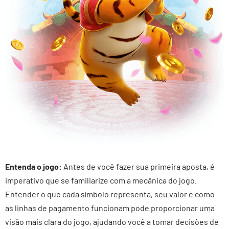
Entenda o jogo:
Antes de você fazer sua primeira aposta, é
imperativo que se familiarize com a mecânica do jogo.
Entender o que cada símbolo representa, seu valor e como
as linhas de pagamento funcionam pode proporcionar uma
visão mais clara do jogo, ajudando você a tomar decisões de