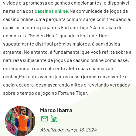
vívidos e a promessa de ganhos emocionantes, e disponível
na maioria dos
cassinos online
!
Na comunidade de jogos de
cassino online, uma pergunta comum surge com frequência:
quais os minutos pagantes Fortune Tiger? A tentação de
encontrar a “Golden Hour”, quando o Fortune Tiger
supostamente distribui prêmios maiores, é sem dúvida
atraente. No entanto, é fundamental que você reflita sobre a
natureza subjacente de jogos de cassino online como esse,
entendendo o que realmente afeta suas chances de
ganhar.
Portanto, vamos juntos nessa jornada envolvente e
esclarecedora, desmascarando mitos e revelando verdades
sobre o tempo de jogo no Fortune Tiger.
Marco Ibarra
Atualizado: março 13, 2024