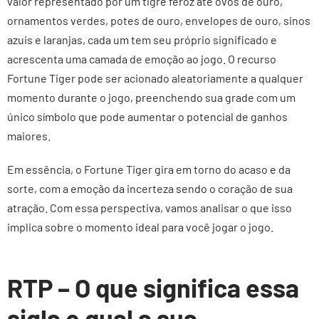
valor representado por um tigre feroz até ovos de ouro,
ornamentos verdes, potes de ouro, envelopes de ouro, sinos
azuis e laranjas, cada um tem seu próprio significado e
acrescenta uma camada de emoção ao jogo. O recurso
Fortune Tiger pode ser acionado aleatoriamente a qualquer
momento durante o jogo, preenchendo sua grade com um
único símbolo que pode aumentar o potencial de ganhos
maiores.
Em essência, o Fortune Tiger gira em torno do acaso e da
sorte, com a emoção da incerteza sendo o coração de sua
atração. Com essa perspectiva, vamos analisar o que isso
implica sobre o momento ideal para você jogar o jogo.
RTP – O que significa essa
sigla e qual a sua