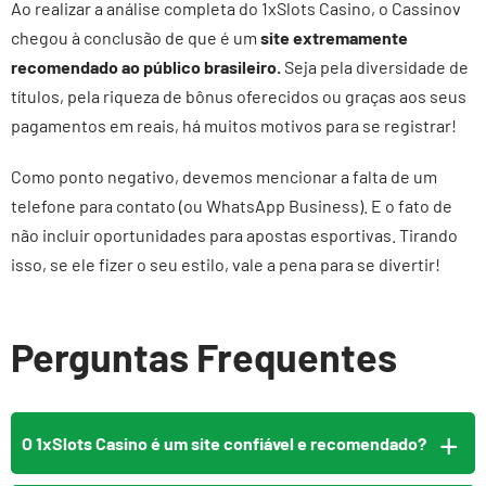
Ao realizar a análise completa do 1xSlots Casino, o Cassinov
chegou à conclusão de que é um
site extremamente
recomendado ao público brasileiro.
Seja pela diversidade de
títulos, pela riqueza de bônus oferecidos ou graças aos seus
pagamentos em reais, há muitos motivos para se registrar!
Como ponto negativo, devemos mencionar a falta de um
telefone para contato (ou WhatsApp Business). E o fato de
não incluir oportunidades para apostas esportivas. Tirando
isso, se ele fizer o seu estilo, vale a pena para se divertir!
Perguntas Frequentes
O 1xSlots Casino é um site confiável e recomendado?