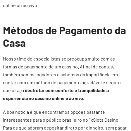
online ou ao vivo.
Métodos de Pagamento da
Casa
Nosso time de especialistas se preocupa muito com as
formas de pagamento de um cassino. Afinal de contas,
também somos jogadores e sabemos da importância em
contar com um método de pagamento agradável e seguro –
que o faça
desfrutar com conforto e tranquilidade a
experiência no cassino online e ao vivo.
A boa notícia é que encontramos opções bastante
interessantes para o público brasileiro no 1xSlots Casino.
Para os que adoram depositar direto por dinheiro, sem pagar