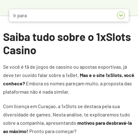
Ir para
Saiba tudo sobre o 1xSlots
Casino
Se você é fã de jogos de cassino ou apostas esportivas, já
deve ter ouvido falar sobre a 1xBet.
Mas e o site 1xSlots, você
conhece?
Embora os nomes pareçam muito, a proposta das
plataformas não é nada similar.
Com licença em Curaçao, a 1xSlots se destaca pela sua
diversidade de games. Nesta análise, te explicaremos tudo
sobre a companhia, apresentando
motivos para desbravá-la
ao máximo!
Pronto para começar?