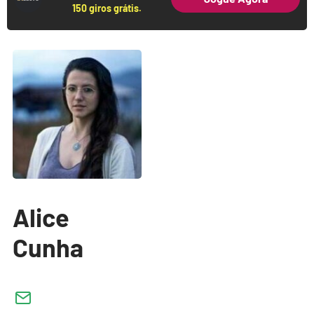
150 giros grátis.
for do seu agrado, com certeza vale a pena explorá-lo –
pois é seguro, possui um portfólio rico e bônus atrativos.
Alice
Cunha