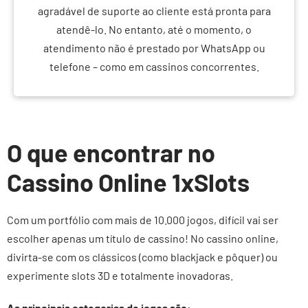
agradável de suporte ao cliente está pronta para
atendê-lo. No entanto, até o momento, o
atendimento não é prestado por WhatsApp ou
telefone – como em cassinos concorrentes.
O que encontrar no
Cassino Online 1xSlots
Com um portfólio com mais de 10.000 jogos, difícil vai ser
escolher apenas um título de cassino! No cassino online,
divirta-se com os clássicos (como blackjack e pôquer) ou
experimente slots 3D e totalmente inovadoras.
As principais categorias de jogos são: