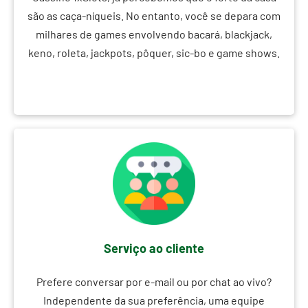
são as caça-níqueis. No entanto, você se depara com
milhares de games envolvendo bacará, blackjack,
keno, roleta, jackpots, pôquer, sic-bo e game shows.
Serviço ao cliente
Prefere conversar por e-mail ou por chat ao vivo?
Independente da sua preferência, uma equipe