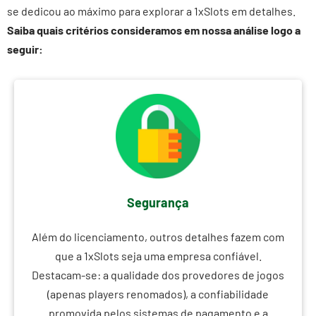
se dedicou ao máximo para explorar a 1xSlots em detalhes.
Saiba quais critérios consideramos em nossa análise logo a
seguir:
Segurança
Além do licenciamento, outros detalhes fazem com
que a 1xSlots seja uma empresa confiável.
Destacam-se: a qualidade dos provedores de jogos
(apenas players renomados), a confiabilidade
promovida pelos sistemas de pagamento e a