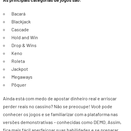
Bacará
Blackjack
Cascade
Hold and Win
Drop & Wins
Keno
Roleta
Jackpot
Megaways
Pôquer
Ainda está com medo de apostar dinheiro real e arriscar
perder reais no cassino? Não se preocupe! Você pode
conhecer os jogos e se familiarizar com a plataforma nas
versões demonstrativas – conhecidas como DEMO. Assim,
fica mais fácil aperfeiçoar suas habilidades e se preparar