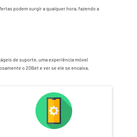
ertas podem surgir a qualquer hora, fazendo a
 ágeis de suporte, uma experiência móvel
losamente o 20Bet e ver se ele se encaixa,