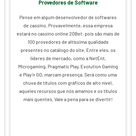
Provedores de Software
Pense em algum desenvolvedor de softwares
de cassino. Provavelmente, essa empresa
estará no cassino online 20Bet: pois são mais de
100 provedores de altíssima qualidade
presentes no catálogo do site. Entre eles, os
líderes de mercado, como a NetEnt,
Microgaming, Pragmatic Play, Evolution Gaming
e Play’n GO, marcam presença. Será como uma
chuva de títulos com gráficos de alto nível,
aqueles recursos que nós amamos e os títulos
mais quentes. Vale a pena para se divertir!