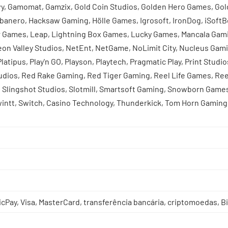
y, Gamomat, Gamzix, Gold Coin Studios, Golden Hero Games, Go
anero, Hacksaw Gaming, Hölle Games, Igrosoft, IronDog, iSoftB
 Games, Leap, Lightning Box Games, Lucky Games, Mancala Gami
on Valley Studios, NetEnt, NetGame, NoLimit City, Nucleus Gamin
latipus, Play'n GO, Playson, Playtech, Pragmatic Play, Print Studi
udios, Red Rake Gaming, Red Tiger Gaming, Reel Life Games, Ree
, Slingshot Studios, Slotmill, Smartsoft Gaming, Snowborn Game
intt, Switch, Casino Technology, Thunderkick, Tom Horn Gaming, 
PicPay, Visa, MasterCard, transferência bancária, criptomoedas, Bi