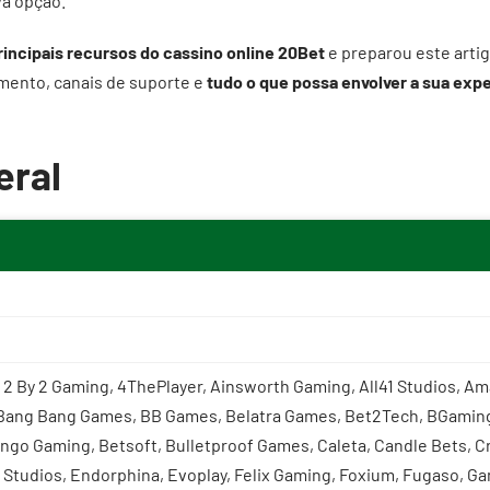
va opção.
rincipais recursos do cassino online 20Bet
e preparou este arti
mento, canais de suporte e
tudo o que possa envolver a sua exp
eral
 2 By 2 Gaming, 4ThePlayer, Ainsworth Gaming, All41 Studios, A
 Bang Bang Games, BB Games, Belatra Games, Bet2Tech, BGaming
o Gaming, Betsoft, Bulletproof Games, Caleta, Candle Bets, Cr
K Studios, Endorphina, Evoplay, Felix Gaming, Foxium, Fugaso,