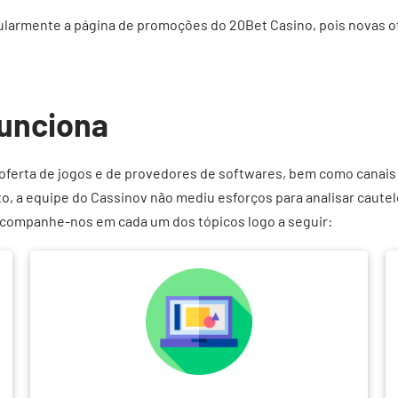
ularmente a página de promoções do 20Bet Casino, pois novas of
unciona
 oferta de jogos e de provedores de softwares, bem como canais
to, a equipe do Cassinov não mediu esforços para analisar caute
 Acompanhe-nos em cada um dos tópicos logo a seguir: