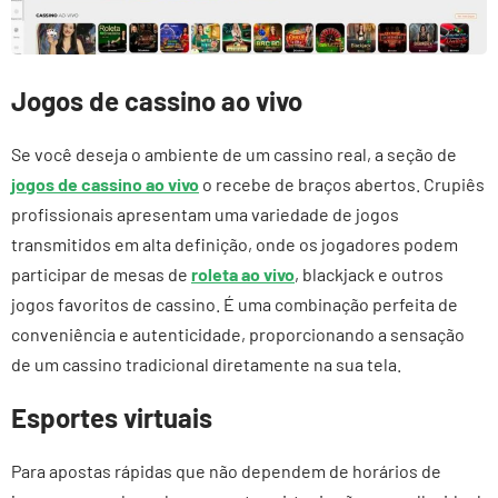
Jogos de cassino ao vivo
Se você deseja o ambiente de um cassino real, a seção de
jogos de cassino ao vivo
o recebe de braços abertos. Crupiês
profissionais apresentam uma variedade de jogos
transmitidos em alta definição, onde os jogadores podem
participar de mesas de
roleta ao vivo
, blackjack e outros
jogos favoritos de cassino. É uma combinação perfeita de
conveniência e autenticidade, proporcionando a sensação
de um cassino tradicional diretamente na sua tela.
Esportes virtuais
Para apostas rápidas que não dependem de horários de