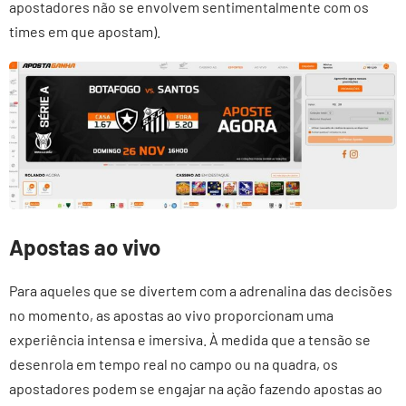
apostadores não se envolvem sentimentalmente com os
times em que apostam).
Apostas ao vivo
Para aqueles que se divertem com a adrenalina das decisões
no momento, as apostas ao vivo proporcionam uma
experiência intensa e imersiva. À medida que a tensão se
desenrola em tempo real no campo ou na quadra, os
apostadores podem se engajar na ação fazendo apostas ao