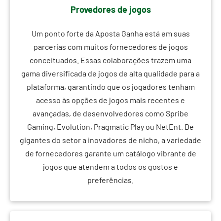
Provedores de jogos
Um ponto forte da Aposta Ganha está em suas
parcerias com muitos fornecedores de jogos
conceituados. Essas colaborações trazem uma
gama diversificada de jogos de alta qualidade para a
plataforma, garantindo que os jogadores tenham
acesso às opções de jogos mais recentes e
avançadas, de desenvolvedores como Spribe
Gaming, Evolution, Pragmatic Play ou NetEnt. De
gigantes do setor a inovadores de nicho, a variedade
de fornecedores garante um catálogo vibrante de
jogos que atendem a todos os gostos e
preferências.