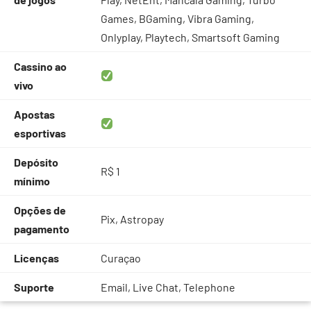
Games, BGaming, Vibra Gaming,
Onlyplay, Playtech, Smartsoft Gaming
Cassino ao
vivo
Apostas
esportivas
Depósito
R$ 1
mínimo
Opções de
Pix, Astropay
pagamento
Licenças
Curaçao
Suporte
Email, Live Chat, Telephone