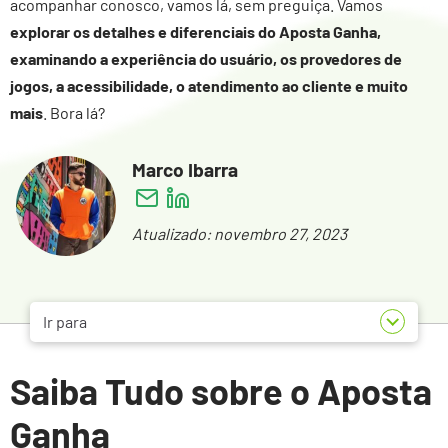
acompanhar conosco, vamos lá, sem preguiça. Vamos
explorar os detalhes e diferenciais do Aposta Ganha,
examinando a experiência do usuário, os provedores de
jogos, a acessibilidade, o atendimento ao cliente e muito
mais
. Bora lá?
Marco Ibarra
Atualizado: novembro 27, 2023
Ir para
Saiba Tudo sobre o Aposta
Ganha