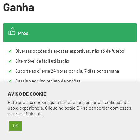
Ganha
Prós
Diversas opções de apostas esportivas, não só de futebol
Site móvel de fácil utilização
Suporte ao cliente 24 horas por dia, 7 dias por semana
Cassino ao vivo repleto de opções
AVISO DE COOKIE
Contras
Este site usa cookies para fornecer aos usuários facilidade de
uso e experiência. Clique no botão OK se concordar com esses
cookies.
Mais Info
Não tem bônus fixos
OK
Não encontramos um e-mail de contato