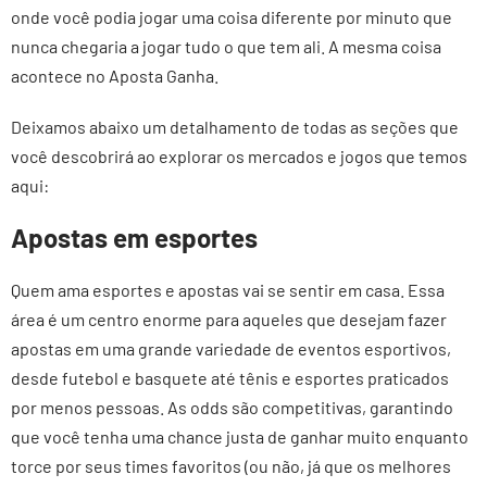
onde você podia jogar uma coisa diferente por minuto que
nunca chegaria a jogar tudo o que tem ali. A mesma coisa
acontece no Aposta Ganha.
Deixamos abaixo um detalhamento de todas as seções que
você descobrirá ao explorar os mercados e jogos que temos
aqui:
Apostas em esportes
Quem ama esportes e apostas vai se sentir em casa. Essa
área é um centro enorme para aqueles que desejam fazer
apostas em uma grande variedade de eventos esportivos,
desde futebol e basquete até tênis e esportes praticados
por menos pessoas. As odds são competitivas, garantindo
que você tenha uma chance justa de ganhar muito enquanto
torce por seus times favoritos (ou não, já que os melhores