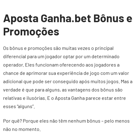
Aposta Ganha.bet Bônus e
Promoções
Os bônus e promoções são muitas vezes o principal
diferencial para um jogador optar por um determinado
operador. Eles funcionam oferecendo aos jogadores a
chance de aprimorar sua experiência de jogo com um valor
adicional que pode ser conseguido após muitos jogos. Mas a
verdade é que para alguns, as vantagens dos bônus são
relativas e ilusórias. E o Aposta Ganha parece estar entre
esses “alguns”.
Por quê? Porque eles não têm nenhum bônus – pelo menos
não no momento.