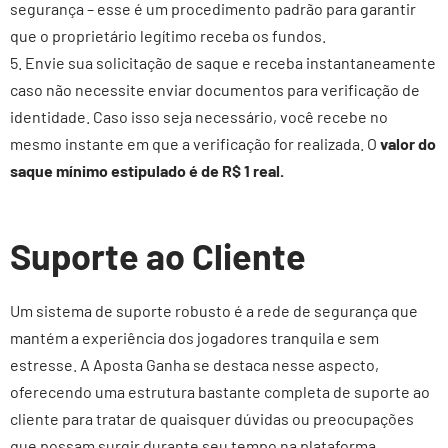
segurança – esse é um procedimento padrão para garantir
que o proprietário legítimo receba os fundos.
Envie sua solicitação de saque e receba instantaneamente
caso não necessite enviar documentos para verificação de
identidade. Caso isso seja necessário, você recebe no
mesmo instante em que a verificação for realizada. O
valor do
saque mínimo estipulado é de R$ 1 real.
Suporte ao Cliente
Um sistema de suporte robusto é a rede de segurança que
mantém a experiência dos jogadores tranquila e sem
estresse. A Aposta Ganha se destaca nesse aspecto,
oferecendo uma estrutura bastante completa de suporte ao
cliente para tratar de quaisquer dúvidas ou preocupações
que possam surgir durante seu tempo na plataforma.