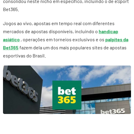
consolidou neste nicho em específico, incluindo o de eSport
Bet365.
Jogos ao vivo, apostas em tempo real com diferentes
mercados de apostas disponíveis, incluindo o
handicap
asiático
, operações em torneios exclusivos e os
palpites da
Bet365
fazem dela um dos mais populares sites de apostas
esportivas do Brasil.