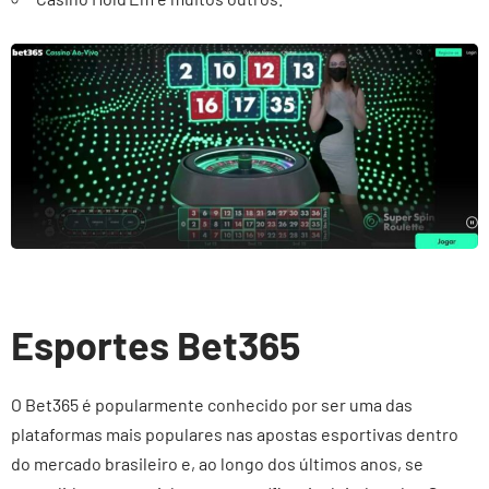
Esportes Bet365
O Bet365 é popularmente conhecido por ser uma das
plataformas mais populares nas apostas esportivas dentro
do mercado brasileiro e, ao longo dos últimos anos, se