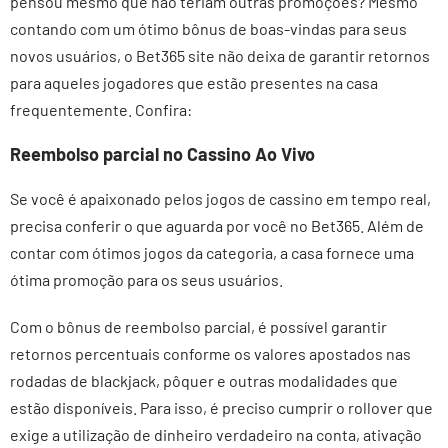
pensou mesmo que não teriam outras promoções? Mesmo
contando com um ótimo bônus de boas-vindas para seus
novos usuários, o Bet365 site não deixa de garantir retornos
para aqueles jogadores que estão presentes na casa
frequentemente. Confira:
Reembolso parcial no Cassino Ao Vivo
Se você é apaixonado pelos jogos de cassino em tempo real,
precisa conferir o que aguarda por você no Bet365. Além de
contar com ótimos jogos da categoria, a casa fornece uma
ótima promoção para os seus usuários.
Com o bônus de reembolso parcial, é possível garantir
retornos percentuais conforme os valores apostados nas
rodadas de blackjack, pôquer e outras modalidades que
estão disponíveis. Para isso, é preciso cumprir o rollover que
exige a utilização de dinheiro verdadeiro na conta, ativação