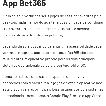
App Bet365
Além de se divertir nos seus jogos de cassino favoritos pelo
desktop, nada melhor do que ter a possibilidade de continuar
suas aventuras mesmo longe de casa, ou até mesmo
distante de uma tela de computador.
Sabendo disso e buscando garantir uma acessibilidade cada
vez mais integrada aos seus clientes, o Bet365 oferece
atualmente um aplicativo próprio para os dois principais
sistemas operacionais de celulares: Android e iOS.
Como se trata de uma casa de apostas que envolve
operações com dinheiro real e jogos de azar, o aplicativo não
está disponível nas principais lojas virtuais dos dois sistemas
operacionais – neste caso, a Google Play Store e a App Store.