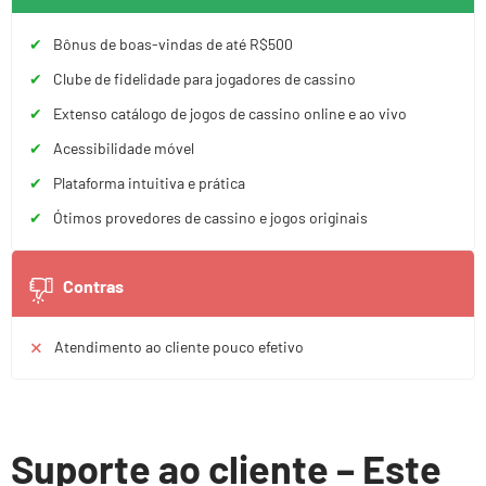
Bônus de boas-vindas de até R$500
Clube de fidelidade para jogadores de cassino
Extenso catálogo de jogos de cassino online e ao vivo
Acessibilidade móvel
Plataforma intuitiva e prática
Ótimos provedores de cassino e jogos originais
Contras
Atendimento ao cliente pouco efetivo
Suporte ao cliente – Este