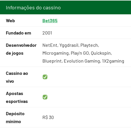
Informações do cassino
Web
Bet365
Fundado em
2001
Desenvolvedor
NetEnt, Yggdrasil, Playtech,
de jogos
Microgaming, Play'n GO, Quickspin,
Blueprint, Evolution Gaming, 1X2gaming
Cassino ao
vivo
Apostas
esportivas
Depósito
R$ 30
mínimo