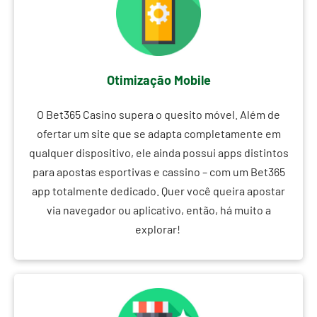
Otimização Mobile
O Bet365 Casino supera o quesito móvel. Além de
ofertar um site que se adapta completamente em
qualquer dispositivo, ele ainda possui apps distintos
para apostas esportivas e cassino – com um Bet365
app totalmente dedicado. Quer você queira apostar
via navegador ou aplicativo, então, há muito a
explorar!