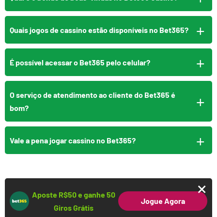
mais bem classificados do mercado virtual de cassinos.
Com suas operações licenciadas pela Malta Gaming e
Quais jogos de cassino estão disponíveis no Bet365?
Os novos jogadores de cassino podem garantir até R$
British Gambling Commission e um sistema de
500 ao se cadastrarem no site e efetuarem um primeiro
segurança de criptografia em sua plataforma, o site é
depósito. Para isso, é preciso seguir o rollover exigido
É possível acessar o Bet365 pelo celular?
Atualmente, o Bet365 Casino oferece diferentes tipos de
completamente seguro e confiável.
pela casa, conforme especificado no artigo.
jogos desta modalidade, como: Pôquer, Baccarat, Hi-Lo,
Blackjack, Video Slots, Megaways e muitos outros.
O serviço de atendimento ao cliente do Bet365 é
Sim. Além da possibilidade de acesso à versão
mobile
do
bom?
Bet365 através do navegador do celular, os jogadores
também podem baixar o aplicativo do site de apostas,
que está disponível para os sistemas operacionais
Vale a pena jogar cassino no Bet365?
O serviço de atendimento ao cliente do Bet365
Android e iOS.
apresenta alguns problemas para os usuários
brasileiros, como a falta de uma equipe com o idioma
Sim. Com ótimos bônus e recursos na sua plataforma, a
adequado.
+
casa de apostas se apresenta atualmente como uma das
Aposte R$50 e ganhe 50
melhores alternativas para os jogadores que desejam
Jogue Agora
Giros Grátis
encontrar um site de cassino seguro, confiável e muito