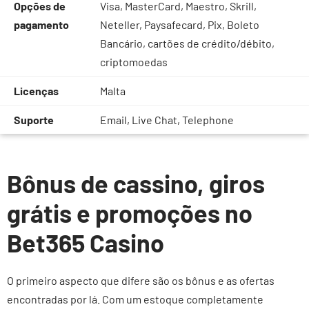
Opções de
Visa, MasterCard, Maestro, Skrill,
pagamento
Neteller, Paysafecard, Pix, Boleto
Bancário, cartões de crédito/débito,
criptomoedas
Licenças
Malta
Suporte
Email, Live Chat, Telephone
Bônus de cassino, giros
grátis e promoções no
Bet365 Casino
O primeiro aspecto que difere são os bônus e as ofertas
encontradas por lá. Com um estoque completamente