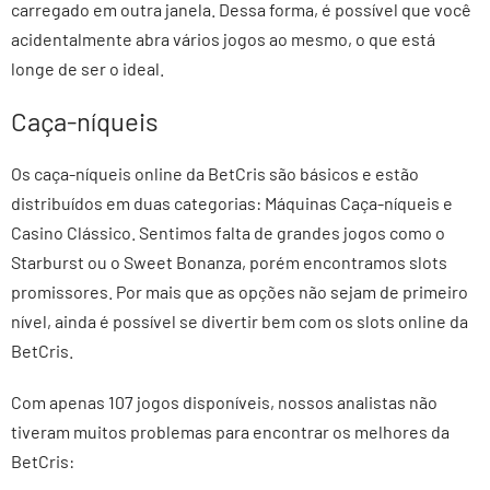
carregado em outra janela. Dessa forma, é possível que você
acidentalmente abra vários jogos ao mesmo, o que está
longe de ser o ideal.
Caça-níqueis
Os
caça-níqueis online
da BetCris são básicos e estão
distribuídos em duas categorias: Máquinas Caça-níqueis e
Casino Clássico. Sentimos falta de grandes jogos como o
Starburst ou o Sweet Bonanza, porém encontramos slots
promissores. Por mais que as opções não sejam de primeiro
nível, ainda é possível se divertir bem com os slots online da
BetCris.
Com apenas 107 jogos disponíveis, nossos analistas não
tiveram muitos problemas para encontrar os melhores da
BetCris: