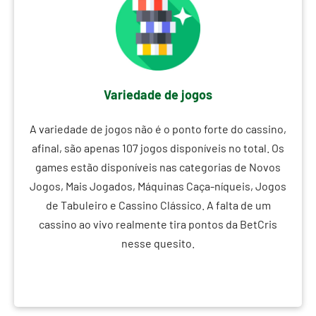
Variedade de jogos
A variedade de jogos não é o ponto forte do cassino,
afinal, são apenas 107 jogos disponíveis no total. Os
games estão disponíveis nas categorias de Novos
Jogos, Mais Jogados, Máquinas Caça-níqueis, Jogos
de Tabuleiro e Cassino Clássico. A falta de um
cassino ao vivo realmente tira pontos da BetCris
nesse quesito.