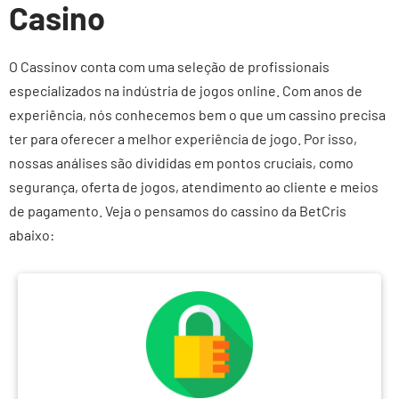
Casino
O Cassinov conta com uma seleção de profissionais
especializados na indústria de jogos online. Com anos de
experiência, nós conhecemos bem o que um cassino precisa
ter para oferecer a melhor experiência de jogo. Por isso,
nossas
análises
são divididas em pontos cruciais, como
segurança, oferta de jogos, atendimento ao cliente e meios
de pagamento. Veja o pensamos do cassino da BetCris
abaixo: