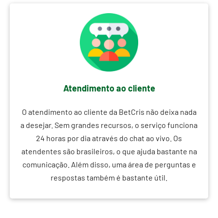
Atendimento ao cliente
O atendimento ao cliente da BetCris não deixa nada
a desejar. Sem grandes recursos, o serviço funciona
24 horas por dia através do chat ao vivo. Os
atendentes são brasileiros, o que ajuda bastante na
comunicação. Além disso, uma área de perguntas e
respostas também é bastante útil.