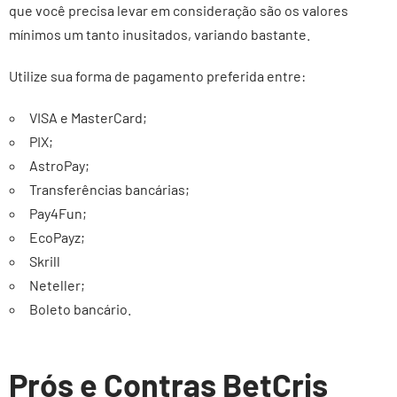
que você precisa levar em consideração são os valores
mínimos um tanto inusitados, variando bastante.
Utilize sua forma de pagamento preferida entre:
VISA
e
MasterCard;
PIX;
AstroPay;
Transferências bancárias;
Pay4Fun;
EcoPayz;
Skrill
Neteller;
Boleto bancário.
Prós e Contras BetCris