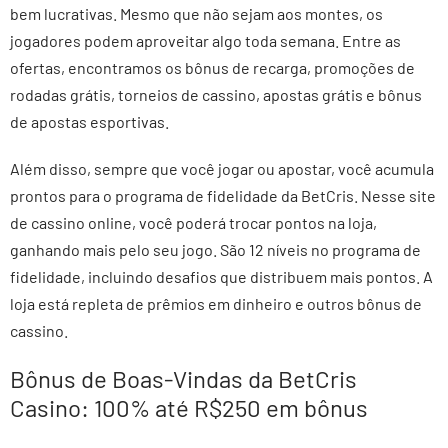
bem lucrativas. Mesmo que não sejam aos montes, os
jogadores podem aproveitar algo toda semana. Entre as
ofertas, encontramos os bônus de recarga, promoções de
rodadas grátis
, torneios de cassino,
apostas grátis
e
bônus
de apostas esportivas
.
Além disso, sempre que você jogar ou apostar, você acumula
prontos para o programa de fidelidade da BetCris. Nesse site
de cassino online, você poderá trocar pontos na loja,
ganhando mais pelo seu jogo. São 12 níveis no programa de
fidelidade, incluindo desafios que distribuem mais pontos. A
loja está repleta de prêmios em dinheiro e outros bônus de
cassino.
Bônus de Boas-Vindas da BetCris
Casino: 100% até R$250 em bônus