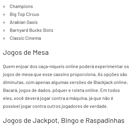
Champions
Big Top Circus
Arabian Oasis
Barnyard Bucks Slots
Classic Cinema
Jogos de Mesa
Quem enjoar dos caça-níqueis online poderá experimentar os
jogos de mesa que esse cassino proporciona. As opções são
diminutas, com apenas algumas versões de
Blackjack online
,
Bacará, jogos de dados, pôquer e roleta online
. Em todos
eles, você deverá jogar contra a máquina, já que não é
possível jogar contra outros jogadores de verdade.
Jogos de Jackpot, Bingo e Raspadinhas