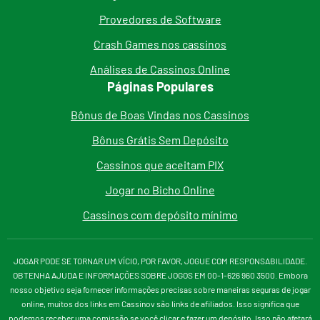
Provedores de Software
Crash Games nos cassinos
Análises de Cassinos Online
Páginas Populares
Bônus de Boas Vindas nos Cassinos
Bônus Grátis Sem Depósito
Cassinos que aceitam PIX
Jogar no Bicho Online
Cassinos com depósito mínimo
JOGAR PODE SE TORNAR UM VÍCIO, POR FAVOR, JOGUE COM RESPONSABILIDADE.
OBTENHA AJUDA E INFORMAÇÕES SOBRE JOGOS EM 00-1-626 960 3500. Embora
nosso objetivo seja fornecer informações precisas sobre maneiras seguras de jogar
online, muitos dos links em Cassinov são links de afiliados. Isso significa que
podemos receber uma comissão se você clicar e fazer um depósito. Isso não afetará