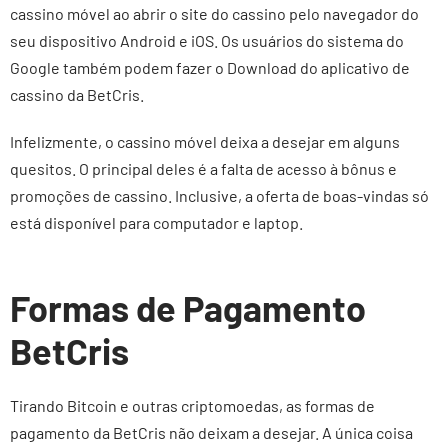
cassino móvel ao abrir o site do cassino pelo navegador do
seu dispositivo Android e iOS. Os usuários do sistema do
Google também podem fazer o Download do aplicativo de
cassino da BetCris.
Infelizmente, o cassino móvel deixa a desejar em alguns
quesitos. O principal deles é a falta de acesso à bônus e
promoções de cassino. Inclusive, a oferta de boas-vindas só
está disponível para computador e laptop.
Formas de Pagamento
BetCris
Tirando Bitcoin e outras criptomoedas, as formas de
pagamento da BetCris não deixam a desejar. A única coisa