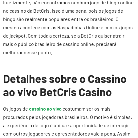
Infelizmente, não encontramos nenhum jogo de
bingo online
no cassino da BetCris. Isso é uma pena, pois os jogos de
bingo são realmente populares entre os brasileiros. O
mesmo acontece com as
Raspadinhas Online
e com os
jogos
de jackpot
. Com toda a certeza, se a BetCris quiser atrair
mais o público brasileiro de cassino online, precisará
melhorar nesse ponto.
Detalhes sobre o Cassino
ao vivo BetCris Casino
Os jogos de
cassino ao vivo
costumam ser os mais
procurados pelos jogadores brasileiros. O motivo é simples:
a experiência de jogo é única e a oportunidade de interagir
com outros jogadores e apresentadores vale a pena. Assim