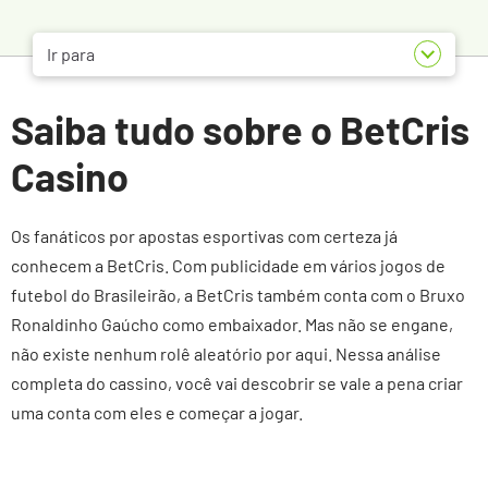
Ir para
Saiba tudo sobre o BetCris
Casino
Os fanáticos por apostas esportivas com certeza já
conhecem a BetCris. Com publicidade em vários jogos de
futebol do Brasileirão, a BetCris também conta com o Bruxo
Ronaldinho Gaúcho como embaixador. Mas não se engane,
não existe nenhum rolê aleatório por aqui. Nessa análise
completa do cassino, você vai descobrir se vale a pena criar
uma conta com eles e começar a jogar.