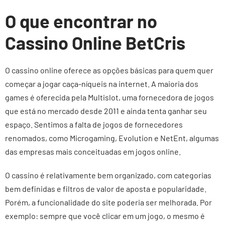
O que encontrar no
Cassino Online BetCris
O cassino online oferece as opções básicas para quem quer
começar a jogar caça-níqueis na internet. A maioria dos
games é oferecida pela Multislot, uma fornecedora de jogos
que está no mercado desde 2011 e ainda tenta ganhar seu
espaço. Sentimos a falta de jogos de fornecedores
renomados, como Microgaming, Evolution e NetEnt, algumas
das empresas mais conceituadas em jogos online.
O cassino é relativamente bem organizado, com categorias
bem definidas e filtros de valor de aposta e popularidade.
Porém, a funcionalidade do site poderia ser melhorada. Por
exemplo: sempre que você clicar em um jogo, o mesmo é