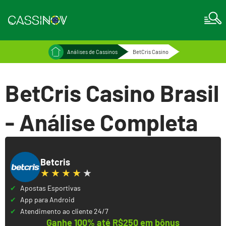
Análises de Cassinos
BetCris Casino
BetCris Casino Brasil
- Análise Completa
Betcris
Apostas Esportivas
App para Android
Atendimento ao cliente 24/7
Ganhe 100% até R$250 em bônus