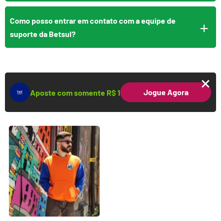
o torna muito acessível.
Como posso entrar em contato com a equipe de
Sim, as apostas ao vivo estão disponíveis para ainda mais
suporte da Betsul?
emoção durante os jogos.
Por meio do recurso de suporte ao vivo em seu site ou
+
pelo Instagram.
Jogue Agora
Aposte com somente R$ 1