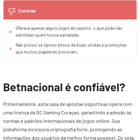
Contras
Oferece apenas alguns jogos de cassino, o que pode não
satisfazer quem busca variedade.
Não possui os típicos bônus de boas-vindas e promoções
que muitos jogadores procuram.
Betnacional é confiável?
Primeiramente, esta casa de apostas esportivas opera com
uma licença da GC Gaming Curaçao, garantindo a adesão às
normas e padrões internacionais de jogos online. Sua
plataforma incorpora criptografia forte, protegendo as
informações dos usuários da melhor forma possível. Ou seja,