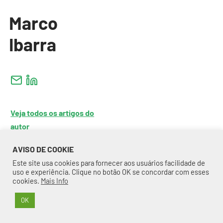
Marco
Ibarra
Veja todos os artigos do
autor
AVISO DE COOKIE
Marco tem jogado em
Este site usa cookies para fornecer aos usuários facilidade de
uso e experiência. Clique no botão OK se concordar com esses
cassinos online desde
cookies.
Mais Info
que entrou em um deles
pela primeira vez em 2012.
OK
Ele compartilha seu