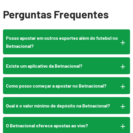
Perguntas Frequentes
Posso apostar em outros esportes além do futebol no
Betnacional?
Existe um aplicativo da Betnacional?
Sim, o Betnacional oferece opções para apostas em
outros esportes, como vôlei, tênis, boxe, corridas, e
vários outros.
Como posso começar a apostar no Betnacional?
Apesar do site ser totalmente otimizado para uso móvel,
também conta com aplicativo.
Qual é o valor mínimo de depósito na Betnacional?
Basta registrar uma conta, fazer um depósito via Pix e
você estará pronto para fazer suas apostas.
O Betnacional oferece apostas ao vivo?
Você pode começar com depósitos a partir de R$ 1, o que