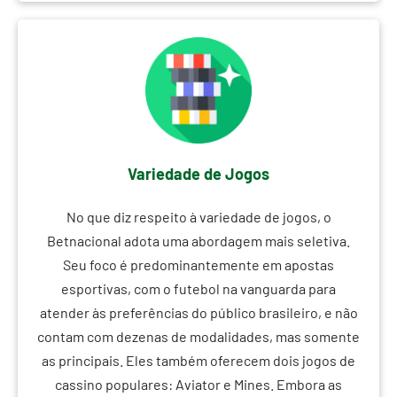
Variedade de Jogos
No que diz respeito à variedade de jogos, o
Betnacional adota uma abordagem mais seletiva.
Seu foco é predominantemente em apostas
esportivas, com o futebol na vanguarda para
atender às preferências do público brasileiro, e não
contam com dezenas de modalidades, mas somente
as principais. Eles também oferecem dois jogos de
cassino populares: Aviator e Mines. Embora as