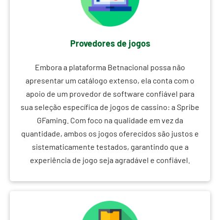
Provedores de jogos
Embora a plataforma Betnacional possa não
apresentar um catálogo extenso, ela conta com o
apoio de um provedor de software confiável para
sua seleção específica de jogos de cassino: a Spribe
GFaming. Com foco na qualidade em vez da
quantidade, ambos os jogos oferecidos são justos e
sistematicamente testados, garantindo que a
experiência de jogo seja agradável e confiável.