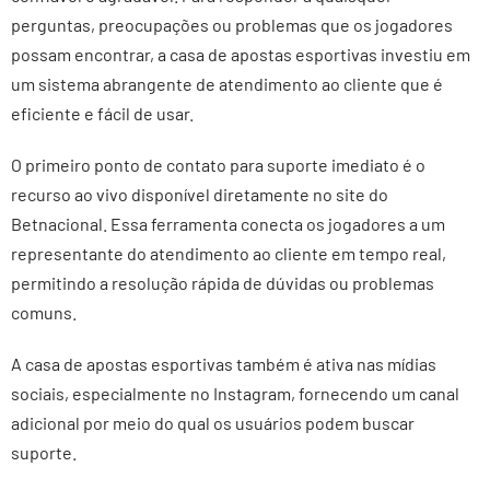
perguntas, preocupações ou problemas que os jogadores
possam encontrar, a casa de apostas esportivas investiu em
um sistema abrangente de atendimento ao cliente que é
eficiente e fácil de usar.
O primeiro ponto de contato para suporte imediato é o
recurso ao vivo disponível diretamente no site do
Betnacional. Essa ferramenta conecta os jogadores a um
representante do atendimento ao cliente em tempo real,
permitindo a resolução rápida de dúvidas ou problemas
comuns.
A casa de apostas esportivas também é ativa nas mídias
sociais, especialmente no Instagram, fornecendo um canal
adicional por meio do qual os usuários podem buscar
suporte.