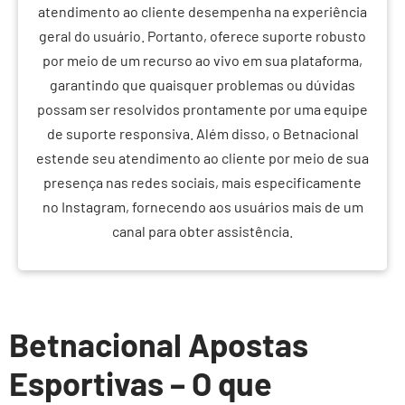
atendimento ao cliente desempenha na experiência
geral do usuário. Portanto, oferece suporte robusto
por meio de um recurso ao vivo em sua plataforma,
garantindo que quaisquer problemas ou dúvidas
possam ser resolvidos prontamente por uma equipe
de suporte responsiva. Além disso, o Betnacional
estende seu atendimento ao cliente por meio de sua
presença nas redes sociais, mais especificamente
no Instagram, fornecendo aos usuários mais de um
canal para obter assistência.
Betnacional Apostas
Esportivas – O que