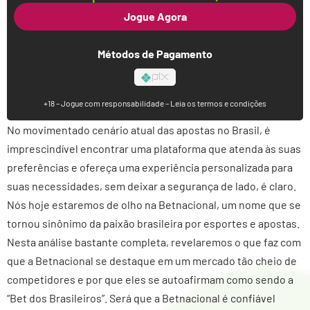
Jogue Agora
Métodos de Pagamento
+18 – Jogue com responsabilidade – Leia os termos e condições
No movimentado cenário atual das apostas no Brasil, é
imprescindível encontrar uma plataforma que atenda às suas
preferências e ofereça uma experiência personalizada para
suas necessidades, sem deixar a segurança de lado, é claro.
Nós hoje estaremos de olho na Betnacional, um nome que se
tornou sinônimo da paixão brasileira por esportes e apostas.
Nesta análise bastante completa, revelaremos o que faz com
que a Betnacional se destaque em um mercado tão cheio de
competidores e por que eles se autoafirmam como sendo a
“Bet dos Brasileiros”. Será que a Betnacional é confiável