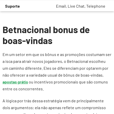
Suporte
Email, Live Chat, Telephone
Betnacional bonus de
boas-vindas
Em um setor em que os bônus e as promoções costumam ser
a isca para atrair novos jogadores, o Betnacional escolheu
um caminho diferente. Eles se diferenciam por optarem por
não oferecer a variedade usual de bônus de boas-vindas,
apostas grátis
ou incentivos promocionais que são comuns
entre os concorrentes.
A lógica por trás dessa estratégia vem de principalmente
dois argumentos: ela não apenas reflete um compromisso