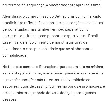
em termos de segurança, a plataforma está aprovadíssima!
Além disso, o compromisso do Betnacional com o mercado
brasileiro se reflete não apenas em suas opções de apostas
personalizadas, mas também em seu papel ativo no
patrocínio de clubes e campeonatos esportivos no Brasil.
Esse nível de envolvimento demonstra um grau de
investimento e responsabilidade que se alinha com a
confiabilidade.
No final das contas, o Betnacional parece um site no mínimo
excelente para apostar, mas apenas quando eles oferecem o
que você busca. Por não terem muita diversidade de
esportes, jogos de cassino, ou mesmo bônus e promoções, é
uma plataforma que pode deixar a desejar para algumas
pessoas.