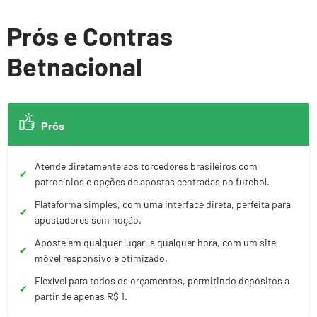
Prós e Contras
Betnacional
Prós
Atende diretamente aos torcedores brasileiros com
patrocínios e opções de apostas centradas no futebol.
Plataforma simples, com uma interface direta, perfeita para
apostadores sem noção.
Aposte em qualquer lugar, a qualquer hora, com um site
móvel responsivo e otimizado.
Flexível para todos os orçamentos, permitindo depósitos a
partir de apenas R$ 1.