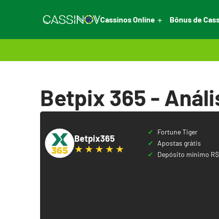
Cassinos Online
Bônus de Cas
Betpix 365 - Anál
Fortune Tiger
Betpix365
Apostas grátis
Depósito mínimo R$