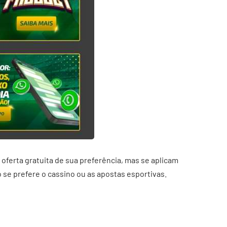
oferta gratuita de sua preferência, mas se aplicam
se prefere o cassino ou as apostas esportivas.