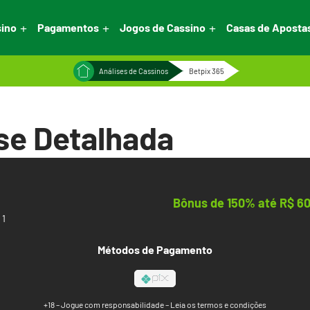
sino
Pagamentos
Jogos de Cassino
Casas de Aposta
Análises de Cassinos
Betpix 365
ise Detalhada
Bônus de 150% até R$ 6
 1
Métodos de Pagamento
+18 – Jogue com responsabilidade – Leia os termos e condições