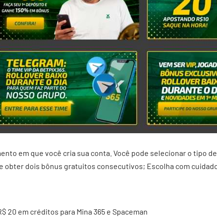
nto em que você cria sua conta. Você pode selecionar o tipo de 
 obter dois bônus gratuitos consecutivos; Escolha com cuidado 
 R$ 20 em créditos para Mina 365 e Spaceman