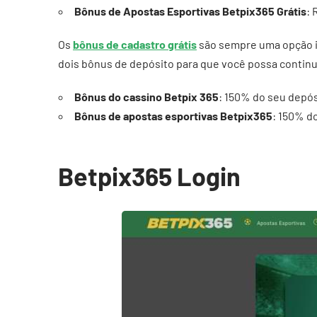
Bônus de Apostas Esportivas Betpix365 Grátis
: 
Os
bônus de cadastro grátis
são sempre uma opção id
dois bônus de depósito para que você possa continu
Bônus do cassino Betpix 365
: 150% do seu depós
Bônus de apostas esportivas Betpix365
: 150% d
Betpix365 Login