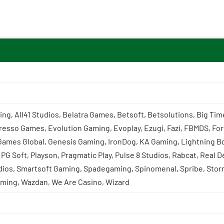
ing, All41 Studios, Belatra Games, Betsoft, Betsolutions, Big 
resso Games, Evolution Gaming, Evoplay, Ezugi, Fazi, FBMDS, Fo
ames Global, Genesis Gaming, IronDog, KA Gaming, Lightning Bo
, PG Soft, Playson, Pragmatic Play, Pulse 8 Studios, Rabcat, Real
dios, Smartsoft Gaming, Spadegaming, Spinomenal, Spribe, Storm
aming, Wazdan, We Are Casino, Wizard