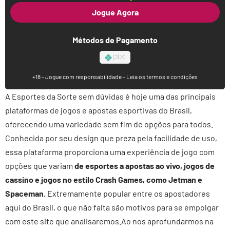
Jogue Agora
Métodos de Pagamento
+18 – Jogue com responsabilidade – Leia os termos e condições
A Esportes da Sorte sem dúvidas é hoje uma das principais
plataformas de jogos e apostas esportivas do Brasil,
oferecendo uma variedade sem fim de opções para todos.
Conhecida por seu design que preza pela facilidade de uso,
essa plataforma proporciona uma experiência de jogo com
opções que variam
de esportes a apostas ao vivo, jogos de
cassino e jogos no estilo Crash Games, como Jetman e
Spaceman.
Extremamente popular entre os apostadores
aqui do Brasil, o que não falta são motivos para se empolgar
com este site que analisaremos.
Ao nos aprofundarmos na