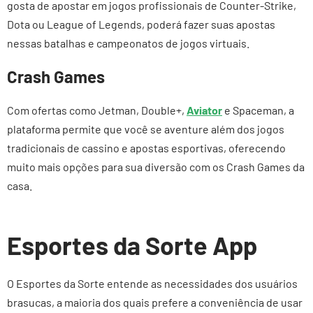
gosta de apostar em jogos profissionais de Counter-Strike,
Dota ou League of Legends, poderá fazer suas apostas
nessas batalhas e campeonatos de jogos virtuais.
Crash Games
Com ofertas como Jetman, Double+,
Aviator
e Spaceman, a
plataforma permite que você se aventure além dos jogos
tradicionais de cassino e apostas esportivas, oferecendo
muito mais opções para sua diversão com os Crash Games da
casa.
Esportes da Sorte App
O Esportes da Sorte entende as necessidades dos usuários
brasucas, a maioria dos quais prefere a conveniência de usar