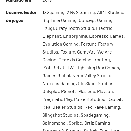
Desenvolvedor
1X2gaming, 2 By 2 Gaming, All41 Studios,
de jogos
Big Time Gaming, Concept Gaming,
Ezugi, Crazy Tooth Studio, Electric
Elephant, Endorphina, Espresso Games,
Evolution Gaming, Fortune Factory
Studios, Foxium, GameArt, We Are
Casino, Genesis Gaming, IronDog,
iSoftBet, JFTW, Lightning Box Games,
Games Global, Neon Valley Studios,
Nucleus Gaming, Old Skool Studios,
Onlyplay, PG Soft, Platipus, Playson,
Pragmatic Play, Pulse 8 Studios, Rabcat,
Real Dealer Studios, Red Rake Gaming,
Slingshot Studios, Spadegaming,
Spinomenal, Spribe, Ortiz Gaming,
Stormcraft Studios, Switch, Tom Horn