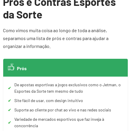
Prós e Contras Esportes
da Sorte
Como vimos muita coisa ao longo de toda a análise,
separamos uma lista de prós e contras para ajudar a
organizar a informação.
Prós
De apostas esportivas a jogos exclusivos como o Jetman, o
Esportes da Sorte tem mesmo de tudo
Site fácil de usar, com design intuitivo
Suporte ao cliente por chat ao vivo e nas redes sociais
Variedade de mercados esportivos que faz inveja à
concorrência