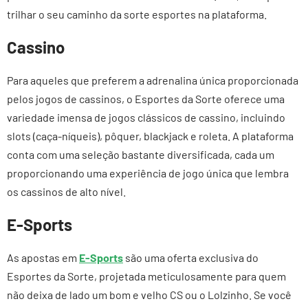
trilhar o seu caminho da sorte esportes na plataforma.
Cassino
Para aqueles que preferem a adrenalina única proporcionada
pelos jogos de cassinos, o Esportes da Sorte oferece uma
variedade imensa de jogos clássicos de cassino, incluindo
slots (caça-níqueis), pôquer, blackjack e roleta. A plataforma
conta com uma seleção bastante diversificada, cada um
proporcionando uma experiência de jogo única que lembra
os cassinos de alto nível.
E-Sports
As apostas em
E-Sports
são uma oferta exclusiva do
Esportes da Sorte, projetada meticulosamente para quem
não deixa de lado um bom e velho CS ou o Lolzinho. Se você