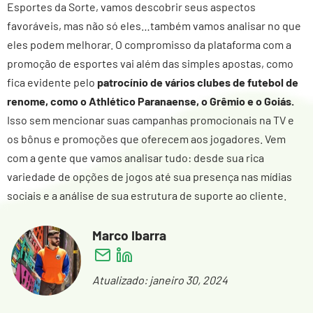
Esportes da Sorte, vamos descobrir seus aspectos
favoráveis, mas não só eles…também vamos analisar no que
eles podem melhorar. O compromisso da plataforma com a
promoção de esportes vai além das simples apostas, como
fica evidente pelo
patrocínio de vários clubes de futebol de
renome, como o Athlético Paranaense, o Grêmio e o Goiás.
Isso sem mencionar suas campanhas promocionais na TV e
os bônus e promoções que oferecem aos jogadores. Vem
com a gente que vamos analisar tudo: desde sua rica
variedade de opções de jogos até sua presença nas mídias
sociais e a análise de sua estrutura de suporte ao cliente.
Marco Ibarra
Atualizado: janeiro 30, 2024