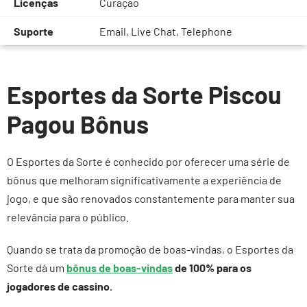
Licenças
Curaçao
Suporte
Email, Live Chat, Telephone
Esportes da Sorte Piscou
Pagou Bônus
O Esportes da Sorte é conhecido por oferecer uma série de
bônus que melhoram significativamente a experiência de
jogo, e que são renovados constantemente para manter sua
relevância para o público.
Quando se trata da promoção de boas-vindas, o Esportes da
Sorte dá um
bônus de boas-vindas
de 100% para os
jogadores de cassino.