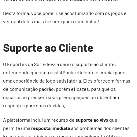
Desta forma, você pode ir se acostumando com os jogos e
ver qual deles mais faz bem para o seu bolso!
Suporte ao Cliente
O Esportes da Sorte leva a sério o suporte ao cliente,
entendendo que uma assistência eficiente é crucial para
uma experiência de jogo satisfatória. Eles oferecem formas
de comunicação padrão, porém eficazes, para que os
usuários expressem suas preocupações ou obtenham
respostas para suas dúvidas.
A plataforma inclui um recurso de
suporte ao vivo
que
permite uma
resposta imediata
aos problemas dos clientes.
Esse recurso eficiente se mostra incrivelmente útil para