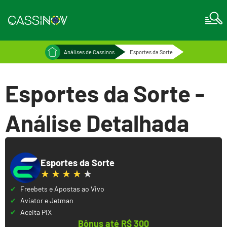
Análises de Cassinos
Esportes da Sorte
Esportes da Sorte -
Análise Detalhada
Esportes da Sorte
Freebets e Apostas ao Vivo
Aviator e Jetman
Aceita PIX
Bônus até R$ 300