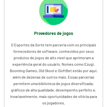
Provedores de jogos
O Esportes da Sorte tem parceria com os principais
fornecedores de software, conhecidos por seus
produtos de jogos de alto nível que aprimoram a
experiência geral do usuário. Nomes como Ezugi,
Booming Games, Old Skool e iSoftBet estão por aqui,
além de dezenas de outros mais. Essas parcerias
permitem uma biblioteca de jogos diversificada,
gráficos de alta qualidade, desempenho perfeito e,
invariavelmente, mais oportunidades de vitória para
os jogadores.