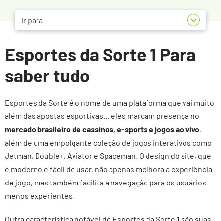
Ir para
Esportes da Sorte 1 Para
saber tudo
Esportes da Sorte é o nome de uma plataforma que vai muito
além das apostas esportivas… eles marcam presença no
mercado brasileiro de cassinos, e-sports e jogos ao vivo
,
além de uma empolgante coleção de jogos interativos como
Jetman, Double+, Aviator e Spaceman. O design do site, que
é moderno e fácil de usar, não apenas melhora a experiência
de jogo, mas também facilita a navegação para os usuários
menos experientes.
Outra característica notável do Esportes da Sorte 1 são suas