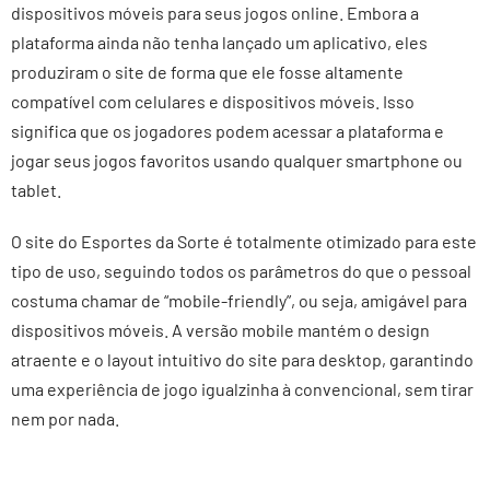
dispositivos móveis para seus jogos online. Embora a
plataforma ainda não tenha lançado um aplicativo, eles
produziram o site de forma que ele fosse altamente
compatível com celulares e dispositivos móveis. Isso
significa que os jogadores podem acessar a plataforma e
jogar seus jogos favoritos usando qualquer smartphone ou
tablet.
O site do Esportes da Sorte é totalmente otimizado para este
tipo de uso, seguindo todos os parâmetros do que o pessoal
costuma chamar de “mobile-friendly”, ou seja, amigável para
dispositivos móveis. A versão mobile mantém o design
atraente e o layout intuitivo do site para desktop, garantindo
uma experiência de jogo igualzinha à convencional, sem tirar
nem por nada.