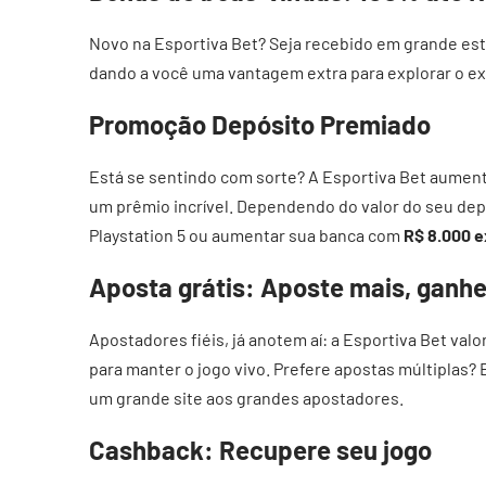
Novo na Esportiva Bet? Seja recebido em grande est
dando a você uma vantagem extra para explorar o ex
Promoção Depósito Premiado
Está se sentindo com sorte? A Esportiva Bet aument
um prêmio incrível. Dependendo do valor do seu dep
Playstation 5 ou aumentar sua banca com
R$ 8.000 e
Aposta grátis: Aposte mais, ganh
Apostadores fiéis, já anotem aí: a Esportiva Bet va
para manter o jogo vivo. Prefere apostas múltiplas
um grande site aos grandes apostadores.
Cashback: Recupere seu jogo