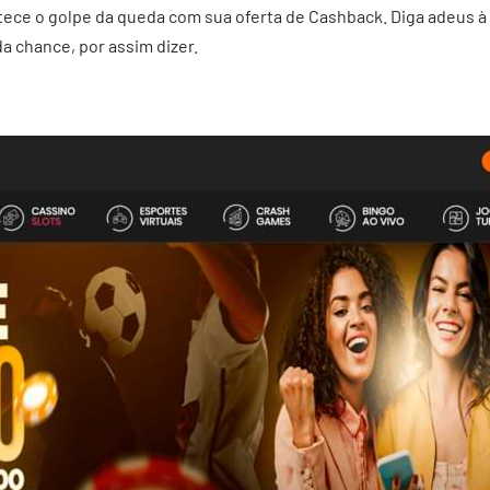
ece o golpe da queda com sua oferta de Cashback. Diga adeus à
 chance, por assim dizer.