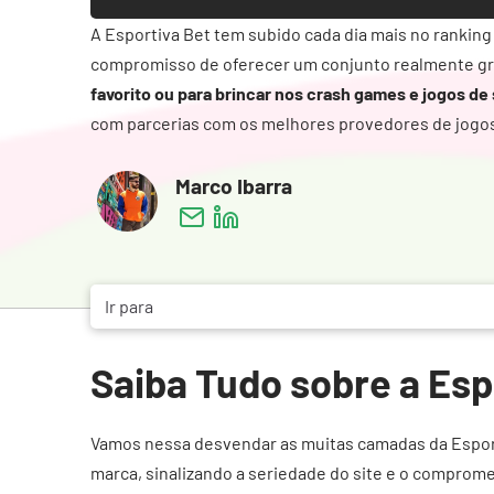
A Esportiva Bet tem subido cada dia mais no ranking
compromisso de oferecer um conjunto realmente gran
favorito ou para brincar nos crash games e jogos de 
com parcerias com os melhores provedores de jogos
Marco Ibarra
Ir para
Saiba Tudo sobre a Esp
Vamos nessa desvendar as muitas camadas da Esport
marca, sinalizando a seriedade do site e o comprome