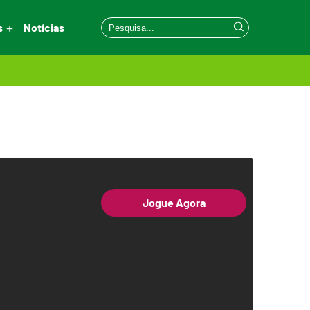
s
Notícias
Jogue Agora