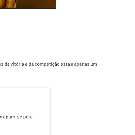
es da vitória e da competição está a apenas um
 prepare-se para