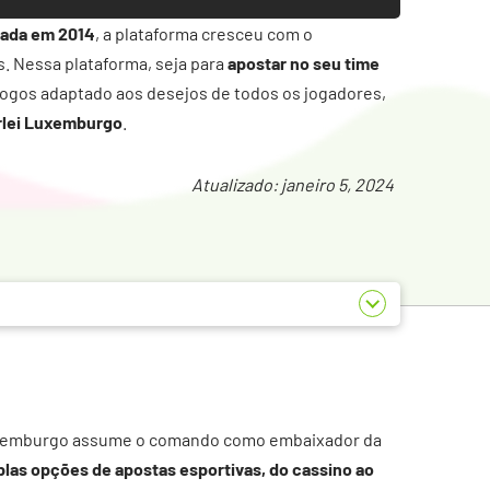
ada em 2014
, a plataforma cresceu com o
. Nessa plataforma, seja para
apostar no seu time
jogos adaptado aos desejos de todos os jogadores,
rlei Luxemburgo
.
Atualizado: janeiro 5, 2024
 Luxemburgo assume o comando como embaixador da
las opções de apostas esportivas, do cassino ao