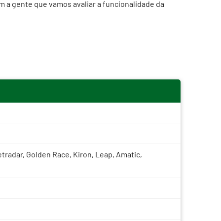
 a gente que vamos avaliar a funcionalidade da
tradar, Golden Race, Kiron, Leap, Amatic,