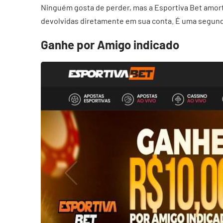
Ninguém gosta de perder, mas a Esportiva Bet amort
devolvidas diretamente em sua conta. É uma segunda
Ganhe por Amigo indicado