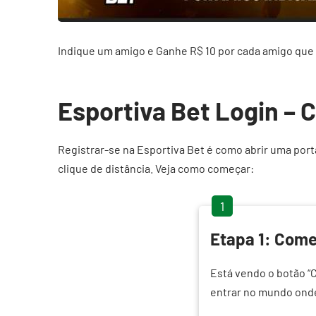
Indique um amigo e Ganhe R$ 10 por cada amigo que s
Esportiva Bet Login – 
Registrar-se na Esportiva Bet é como abrir uma port
clique de distância. Veja como começar:
1
Etapa 1: Come
Está vendo o botão “C
entrar no mundo ond