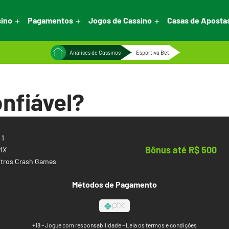
sino
Pagamentos
Jogos de Cassino
Casas de Aposta
Análises de Cassinos
Esportiva Bet
onfiável?
 1
Bônus até R$ 500
PIX
utros Crash Games
Métodos de Pagamento
+18 – Jogue com responsabilidade – Leia os termos e condições