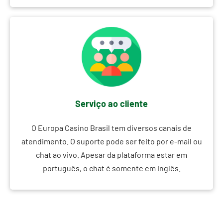
Serviço ao cliente
O Europa Casino Brasil tem diversos canais de
atendimento. O suporte pode ser feito por e-mail ou
chat ao vivo. Apesar da plataforma estar em
português, o chat é somente em inglês.