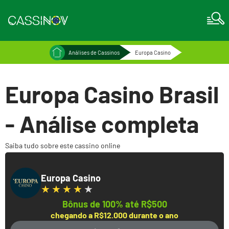
Análises de Cassinos
Europa Casino
Europa Casino Brasil
- Análise completa
Saiba tudo sobre este cassino online
Europa Casino
Bônus de 100% até R$500
chegando a R$12.000 durante o ano