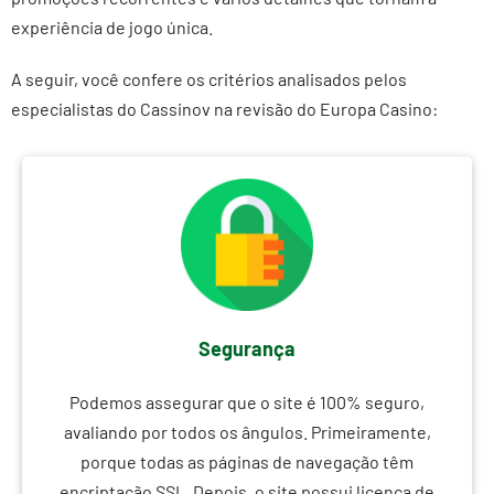
experiência de jogo única.
A seguir, você confere os critérios analisados pelos
especialistas do Cassinov na revisão do Europa Casino:
Segurança
Podemos assegurar que o site é 100% seguro,
avaliando por todos os ângulos. Primeiramente,
porque todas as páginas de navegação têm
encriptação SSL. Depois, o site possui licença de