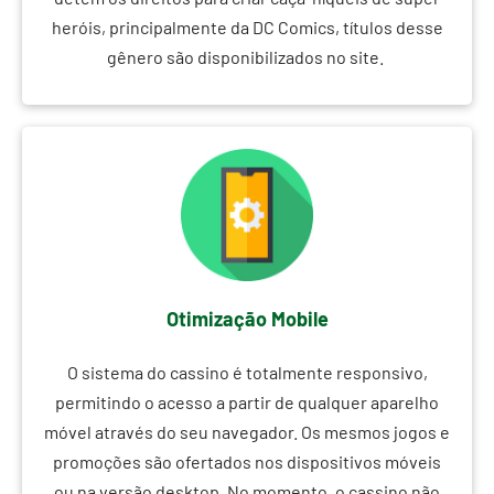
heróis, principalmente da DC Comics, títulos desse
gênero são disponibilizados no site.
Otimização Mobile
O sistema do cassino é totalmente responsivo,
permitindo o acesso a partir de qualquer aparelho
móvel através do seu navegador. Os mesmos jogos e
promoções são ofertados nos dispositivos móveis
ou na versão desktop. No momento, o cassino não