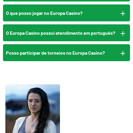
sua diversidade incrível de bônus. Além do bônus de
registro, explore: bônus por depósitos, bônus de
O que posso jogar no Europa Casino?
Sim! O Europa Casino é um site de jogos de cassino
lealdade (semanal), conquistas QuickSpins, vantagens
regulamentado e licenciado seguindo as leis de Malta,
para convidar amigos, pontos que se convertem em
através da Malta Gaming Authority (MGA).
O Europa Casino possui atendimento em português?
Caça-níqueis, jackpots, jogos de mesa e de cartas (como
dinheiro e muito mais.
roleta e blackjack), game shows e diversos títulos de
cassino ao vivo.
Posso participar de torneios no Europa Casino?
Até o momento, infelizmente, o chat ao vivo do Europa
Casino só é oferecido em inglês. No entanto, você pode
enviar um e-mail para
ajuda@europacasino.com
para ser
Ao clicar na seção de “Placares”, diretamente no site, o
atendido.
jogador pode participar de “Placares Diários”,
acumulando pontos e garantindo prêmios reais.