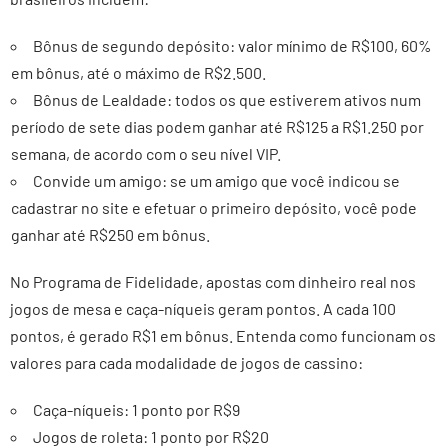
Bônus de segundo depósito: valor mínimo de R$100, 60%
em bônus, até o máximo de R$2.500.
Bônus de Lealdade: todos os que estiverem ativos num
período de sete dias podem ganhar até R$125 a R$1.250 por
semana, de acordo com o seu nível VIP.
Convide um amigo: se um amigo que você indicou se
cadastrar no site e efetuar o primeiro depósito, você pode
ganhar até R$250 em bônus.
No Programa de Fidelidade, apostas com dinheiro real nos
jogos de mesa e caça-níqueis geram pontos. A cada 100
pontos, é gerado R$1 em bônus. Entenda como funcionam os
valores para cada modalidade de jogos de cassino:
Caça-níqueis: 1 ponto por R$9
Jogos de roleta: 1 ponto por R$20