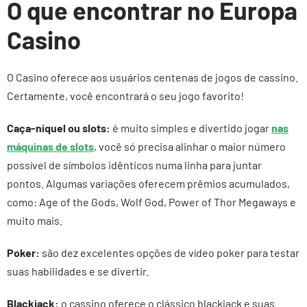
O que encontrar no Europa
Casino
O Casino oferece aos usuários centenas de jogos de cassino.
Certamente, você encontrará o seu jogo favorito!
Caça-níquel ou slots:
é muito simples e divertido jogar
nas
máquinas de slots
, você só precisa alinhar o maior número
possível de símbolos idênticos numa linha para juntar
pontos. Algumas variações oferecem prêmios acumulados,
como: Age of the Gods, Wolf God, Power of Thor Megaways e
muito mais.
Poker:
são dez excelentes opções de vídeo poker para testar
suas habilidades e se divertir.
Blackjack:
o cassino oferece o clássico blackjack e suas