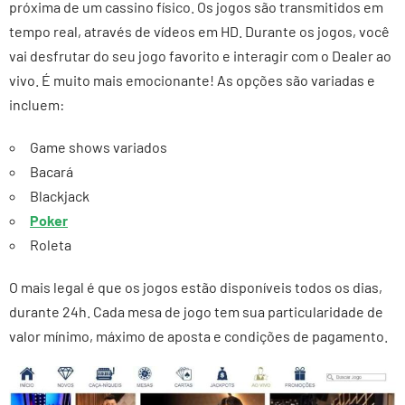
próxima de um cassino físico. Os jogos são transmitidos em
tempo real, através de vídeos em HD. Durante os jogos, você
vai desfrutar do seu jogo favorito e interagir com o Dealer ao
vivo. É muito mais emocionante! As opções são variadas e
incluem:
Game shows variados
Bacará
Blackjack
Poker
Roleta
O mais legal é que os jogos estão disponíveis todos os dias,
durante 24h. Cada mesa de jogo tem sua particularidade de
valor mínimo, máximo de aposta e condições de pagamento.