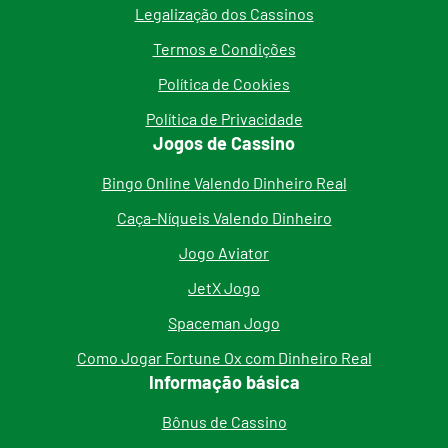
Legalização dos Cassinos
Termos e Condições
Política de Cookies
Política de Privacidade
Jogos de Cassino
Bingo Online Valendo Dinheiro Real
Caça-Níqueis Valendo Dinheiro
Jogo Aviator
JetX Jogo
Spaceman Jogo
Como Jogar Fortune Ox com Dinheiro Real
Informação básica
Bônus de Cassino