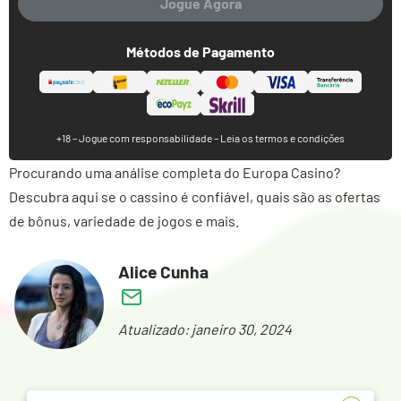
Jogue Agora
Métodos de Pagamento
+18 – Jogue com responsabilidade – Leia os termos e condições
Procurando uma análise completa
do Europa Casino?
Descubra aqui se o cassino é confiável, quais são as ofertas
de bônus, variedade de jogos e mais.
Alice Cunha
Atualizado: janeiro 30, 2024