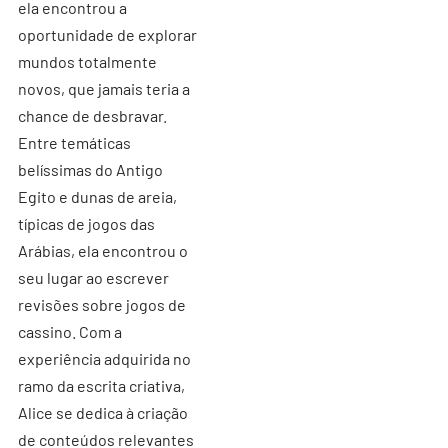
ela encontrou a
oportunidade de explorar
mundos totalmente
novos, que jamais teria a
chance de desbravar.
Entre temáticas
belíssimas do Antigo
Egito e dunas de areia,
típicas de jogos das
Arábias, ela encontrou o
seu lugar ao escrever
revisões sobre jogos de
cassino. Com a
experiência adquirida no
ramo da escrita criativa,
Alice se dedica à criação
de conteúdos relevantes