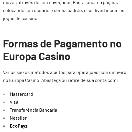
móvel, através do seu navegador. Basta logar na página,
colocando seu usuário e senha padrão, e se divertir com os
jogos de cassino.
Formas de Pagamento no
Europa Casino
Vários são os métodos aceitos para operações com dinheiro
no Europa Casino. Abasteça ou retire de sua conta com:
Mastercard
Visa
Transferência Bancária
Neteller
EcoPayz