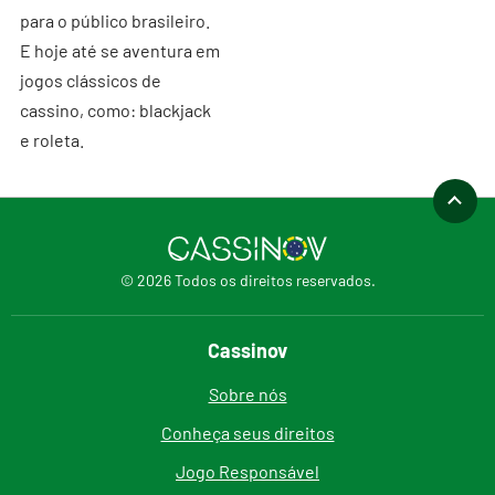
para o público brasileiro.
E hoje até se aventura em
jogos clássicos de
cassino, como: blackjack
e roleta.
© 2026 Todos os direitos reservados.
Cassinov
Sobre nós
Conheça seus direitos
Jogo Responsável