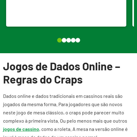
Jogos de Dados Online –
Regras do Craps
Dados online e dados tradicionais em cassinos reais são
jogados da mesma forma. Para jogadores que são novos
neste jogo de mesa clássico, o craps pode parecer muito
complexo à primeira vista. Ou pelo menos mais que outros
jogos de cassino
, como a roleta. A mesa na versão online é