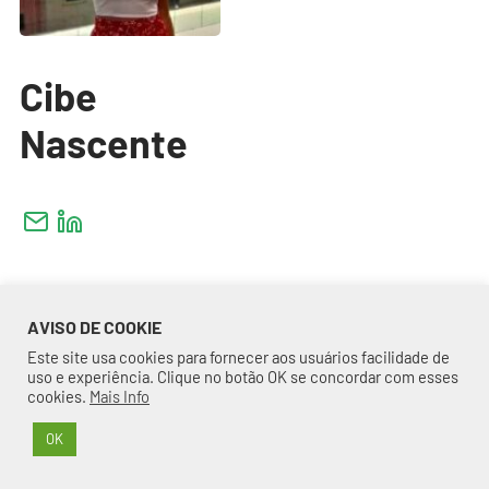
Cibe
Nascente
Veja todos os artigos do
autor
AVISO DE COOKIE
Este site usa cookies para fornecer aos usuários facilidade de
uso e experiência. Clique no botão OK se concordar com esses
Cibe sempre gostou de
cookies.
Mais Info
jogos de cassino.
OK
Linguista de profissão e
escritora de coração,