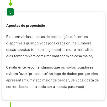
5
Apostas de proposição
Existem várias apostas de proposição diferentes
disponíveis quando você joga craps online. Embora
essas apostas tenham pagamentos muito mais altos,
elas também vêm com uma vantagem da casa maior.
Geralmente recomendamos que os novos jogadores
evitem fazer “props bets” no jogo de dados porque eles
apresentam um risco maior de perder. Se você gosta de
correr riscos, esta pode ser a aposta para você.