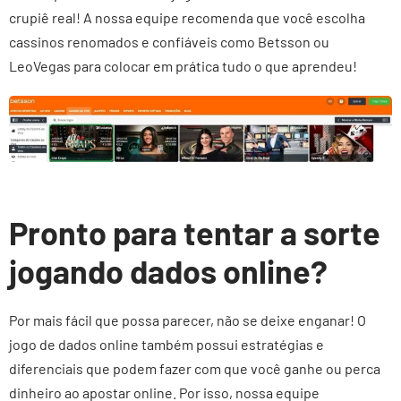
crupiê real! A nossa equipe recomenda que você escolha
cassinos renomados e confiáveis como Betsson ou
LeoVegas para colocar em prática tudo o que aprendeu!
Pronto para tentar a sorte
jogando dados online?
Por mais fácil que possa parecer, não se deixe enganar! O
jogo de dados online também possui estratégias e
diferenciais que podem fazer com que você ganhe ou perca
dinheiro ao apostar online. Por isso, nossa equipe