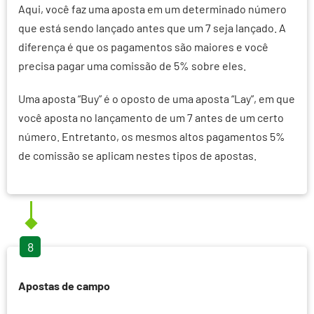
Aqui, você faz uma aposta em um determinado número
que está sendo lançado antes que um 7 seja lançado. A
diferença é que os pagamentos são maiores e você
precisa pagar uma comissão de 5% sobre eles.
Uma aposta “Buy” é o oposto de uma aposta “Lay”, em que
você aposta no lançamento de um 7 antes de um certo
número. Entretanto, os mesmos altos pagamentos 5%
de comissão se aplicam nestes tipos de apostas.
8
Apostas de campo