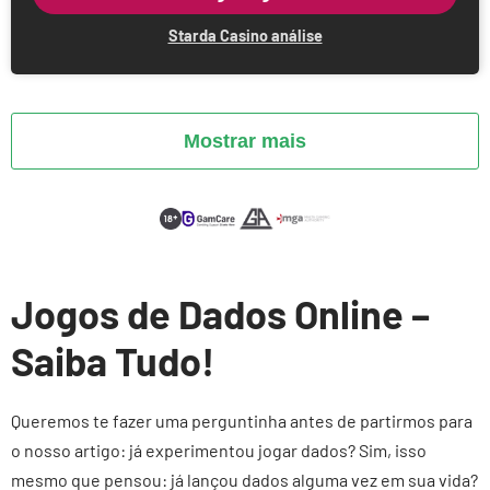
Starda Casino análise
Mostrar mais
Jogos de Dados Online –
Saiba Tudo!
Queremos te fazer uma perguntinha antes de partirmos para
o nosso artigo: já experimentou jogar dados? Sim, isso
mesmo que pensou: já lançou dados alguma vez em sua vida?