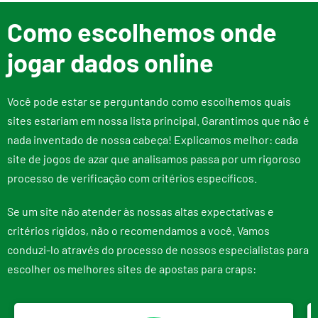
Como escolhemos onde
jogar dados online
Você pode estar se perguntando como escolhemos quais
sites estariam em nossa lista principal. Garantimos que não é
nada inventado de nossa cabeça! Explicamos melhor: cada
site de jogos de azar que analisamos passa por um rigoroso
processo de verificação com critérios específicos.
Se um site não atender às nossas altas expectativas e
critérios rígidos, não o recomendamos a você. Vamos
conduzi-lo através do processo de nossos especialistas para
escolher os melhores sites de apostas para craps: