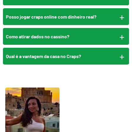
resultados possíveis. Existem seis maneiras diferentes
tradicional ou em sites de cassino com jogos com crupiê
de acertar um 7 no craps e apenas duas maneiras de
ao vivo ou jogos de dados por software. Ambas as
Posso jogar craps online com dinheiro real?
O jogo começa na linha de “passe”, onde os jogadores
acertar um 11. Quando combinado, isso resulta em 8/36, o
opções fornecem aos jogadores a mesma jogabilidade e
apostam nos dados que caem em 7 ou 11, ou 2, 3 ou 12. Se
que significa que a probabilidade de ganhar diretamente
chances de ganhar dinheiro real. Para encontrar os
um 7 ou 11 for lançado, as apostas de “passe” ganham. Se
no craps é de 22%.
Como atirar dados no cassino?
Quando os apostadores jogam craps online por dinheiro
melhores casinos online para jogar craps online,
sair 2, 3 ou 12, as apostas “não passar” ganham. Quaisquer
real, eles podem escolher entre jogos com crupiê ao vivo
consulte os nossos operadores recomendados.
outros números em que o dado caia torna-se o ‘ponto’ no
ou jogos de craps operados por software. Os jogadores
Qual é a vantagem da casa no Craps?
Quando o atirador lança os dados no jogo de dados, ele
jogo de dados.
podem ganhar dinheiro real em ambos os formatos; a
deve rolar para baixo na mesa de dados. Os dados devem
única diferença é que os jogos funcionam de maneira
atingir os lados da mesa de dados, que é coberta por
A aposta de linha de passe padrão, que a maioria dos
diferente.
cantos em forma de pirâmide, antes de saltar e cair nos
iniciantes deve seguir, tem uma vantagem de 1,41% da
números finais. Alguns jogadores de craps tentam
casa. O ponto de não aprovação é um pouco menor,
incorporar elementos de controle de dados neste
1,36%. As probabilidades de aposta que você pode fazer
momento, como segurar os dados em 1 e 6, ou abster-se
após a linha de passagem ou não passar não têm
de sacudi-los, a fim de influenciar os números em que os
nenhuma vantagem para a casa, o que significa que é a
dados caem.
melhor aposta de jogo de mesa que você pode fazer em
um cassino.