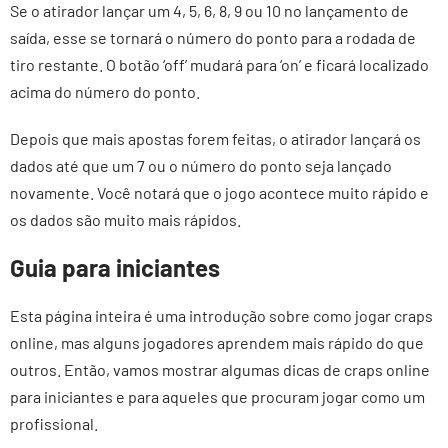
Se o atirador lançar um 4, 5, 6, 8, 9 ou 10 no lançamento de
saída, esse se tornará o número do ponto para a rodada de
tiro restante. O botão ‘off’ mudará para ‘on’ e ficará localizado
acima do número do ponto.
Depois que mais apostas forem feitas, o atirador lançará os
dados até que um 7 ou o número do ponto seja lançado
novamente. Você notará que o jogo acontece muito rápido e
os dados são muito mais rápidos.
Guia para iniciantes
Esta página inteira é uma introdução sobre como jogar craps
online, mas alguns jogadores aprendem mais rápido do que
outros. Então, vamos mostrar algumas dicas de craps online
para iniciantes e para aqueles que procuram jogar como um
profissional.