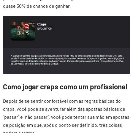
quase 50% de chance de ganhar.
Como jogar craps como um profissional
Depois de se sentir confortável com as regras básicas do
craps, você pode se aventurar além das apostas básicas de
“passar” e “não passar”. Você pode tentar sua mão em apostas
de posição em que, após o ponto ser definido, três coisas
podem ocorrer: