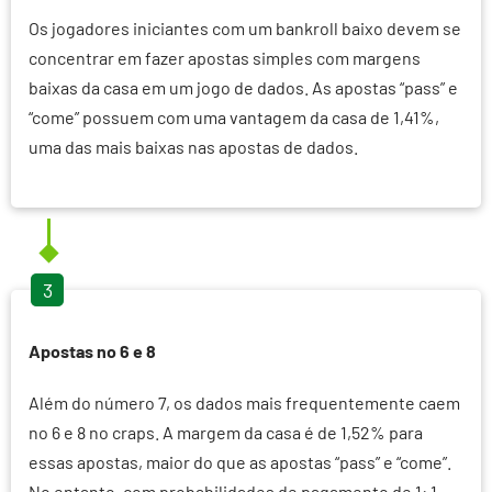
Os jogadores iniciantes com um bankroll baixo devem se
concentrar em fazer apostas simples com margens
baixas da casa em um jogo de dados. As apostas “pass” e
“come” possuem com uma vantagem da casa de 1,41%,
uma das mais baixas nas apostas de dados.
3
Apostas no 6 e 8
Além do número 7, os dados mais frequentemente caem
no 6 e 8 no craps. A margem da casa é de 1,52% para
essas apostas, maior do que as apostas “pass” e “come”.
No entanto, com probabilidades de pagamento de 1: 1,