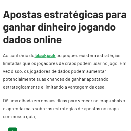
Apostas estratégicas para
ganhar dinheiro jogando
dados online
Ao contrário do
blackjack
ou pôquer, existem estratégias
limitadas que os jogadores de craps podem usar no jogo. Em
vez disso, os jogadores de dados podem aumentar
potencialmente suas chances de ganhar apostando
estrategicamente e limitando a vantagem da casa.
Dê uma olhada em nossas dicas para vencer no craps abaixo
e aprenda mais sobre as estratégias de apostas no craps
com nosso guia.