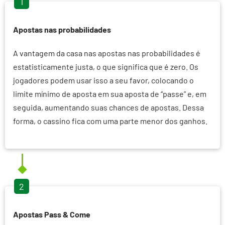
1
Apostas nas probabilidades
A vantagem da casa nas apostas nas probabilidades é
estatisticamente justa, o que significa que é zero. Os
jogadores podem usar isso a seu favor, colocando o
limite mínimo de aposta em sua aposta de “passe” e, em
seguida, aumentando suas chances de apostas. Dessa
forma, o cassino fica com uma parte menor dos ganhos.
2
Apostas Pass & Come