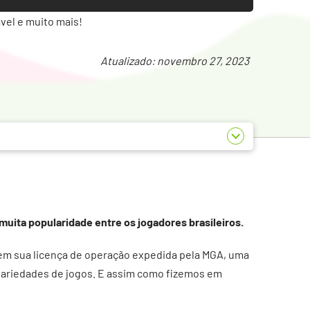
vel e muito mais!
Atualizado: novembro 27, 2023
muita popularidade entre os jogadores brasileiros.
tem sua licença de operação expedida pela MGA, uma
 variedades de jogos. E assim como fizemos em