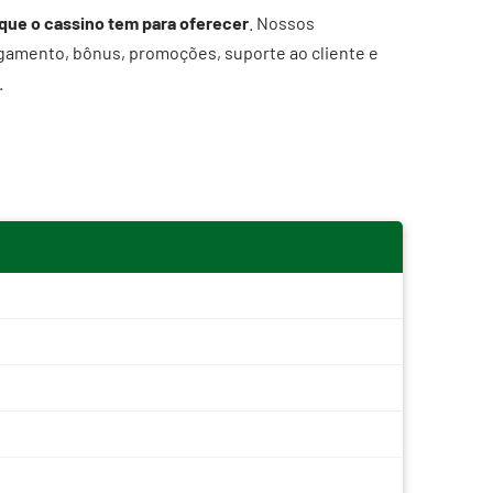
que o cassino tem para oferecer
. Nossos
agamento, bônus, promoções, suporte ao cliente e
.