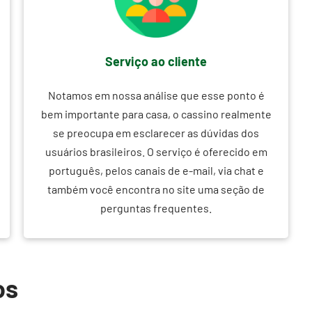
Serviço ao cliente
Notamos em nossa análise que esse ponto é
bem importante para casa, o cassino realmente
se preocupa em esclarecer as dúvidas dos
usuários brasileiros. O serviço é oferecido em
português, pelos canais de e-mail, via chat e
também você encontra no site uma seção de
perguntas frequentes.
os