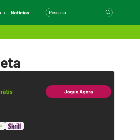
s
Notícias
leta
rátis
Jogue Agora