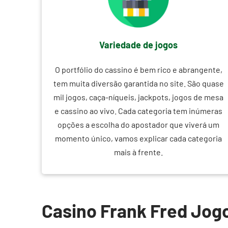
Variedade de jogos
O portfólio do cassino é bem rico e abrangente,
tem muita diversão garantida no site. São quase
mil jogos, caça-níqueis, jackpots, jogos de mesa
e cassino ao vivo. Cada categoria tem inúmeras
opções a escolha do apostador que viverá um
momento único, vamos explicar cada categoria
mais à frente.
Casino Frank Fred Jog