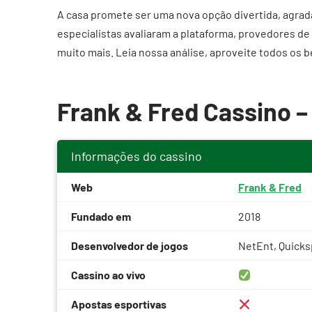
A casa promete ser uma nova opção divertida, agrad
especialistas avaliaram a plataforma, provedores d
muito mais. Leia nossa análise, aproveite todos os b
Frank & Fred Cassino –
Informações do cassino
Web
Frank & Fred
Fundado em
2018
Desenvolvedor de jogos
NetEnt, Quicksp
Cassino ao vivo
Apostas esportivas