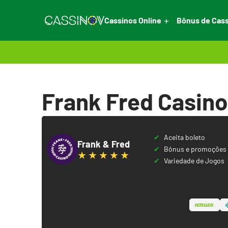
Cassinos Online
Bônus de Cas
Frank Fred Casino
Aceita boleto
Frank & Fred
Bônus e promoções
Variedade de Jogos