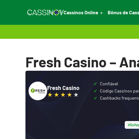
Cassinos Online
Bônus de Cas
Fresh Casino – An
Confiável
Fresh Casino
Código Cassinov para
Cashbacks frequent