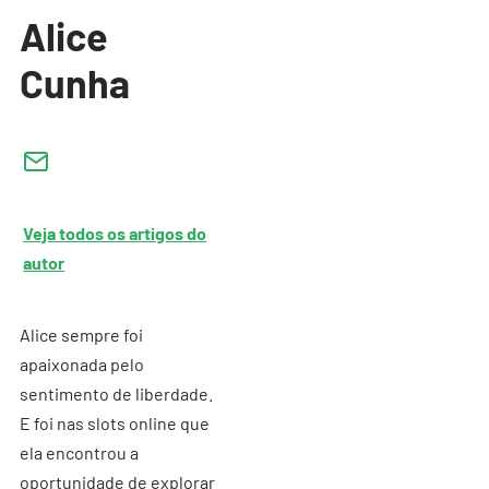
Alice
Cunha
Veja todos os artigos do
autor
Alice sempre foi
apaixonada pelo
sentimento de liberdade.
E foi nas slots online que
ela encontrou a
oportunidade de explorar