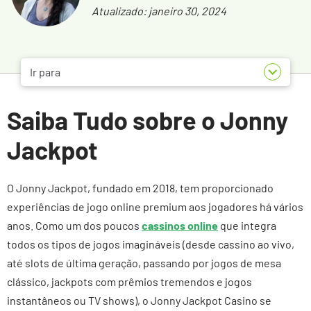
Atualizado: janeiro 30, 2024
Ir para
Saiba Tudo sobre o Jonny
Jackpot
O Jonny Jackpot, fundado em 2018, tem proporcionado
experiências de jogo online premium aos jogadores há vários
anos. Como um dos poucos
cassinos online
que integra
todos os tipos de jogos imagináveis (desde cassino ao vivo,
até slots de última geração, passando por jogos de mesa
clássico, jackpots com prêmios tremendos e jogos
instantâneos ou TV shows), o Jonny Jackpot Casino se