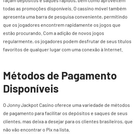
façam depósitos e saques rápidos, bem como aproveitem
todas as promoções disponíveis. O cassino móvel também
apresenta uma barra de pesquisa conveniente, permitindo
que os jogadores encontrem rapidamente os jogos que
estão procurando. Com a adição de novos jogos
regularmente, os jogadores podem desfrutar de seus títulos
favoritos de qualquer lugar com uma conexão à Internet.
Métodos de Pagamento
Disponíveis
O Jonny Jackpot Casino oferece uma variedade de métodos
de pagamento para facilitar os depósitos e saques de seus
clientes, mas deixa a desejar para os clientes brasileiros, que
não vão encontrar o Pix na lista.