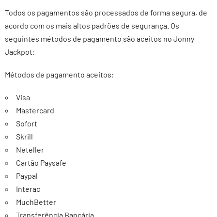
Todos os pagamentos são processados de forma segura, de
acordo com os mais altos padrões de segurança. Os
seguintes métodos de pagamento são aceitos no Jonny
Jackpot:
Métodos de pagamento aceitos:
Visa
Mastercard
Sofort
Skrill
Neteller
Cartão Paysafe
Paypal
Interac
MuchBetter
Transferência Bancária