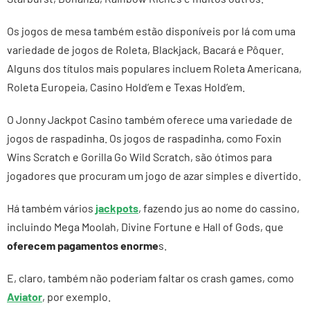
Os jogos de mesa também estão disponíveis por lá com uma
variedade de jogos de Roleta, Blackjack, Bacará e Pôquer.
Alguns dos títulos mais populares incluem Roleta Americana,
Roleta Europeia, Casino Hold’em e Texas Hold’em.
O Jonny Jackpot Casino também oferece uma variedade de
jogos de raspadinha. Os jogos de raspadinha, como Foxin
Wins Scratch e Gorilla Go Wild Scratch, são ótimos para
jogadores que procuram um jogo de azar simples e divertido.
Há também vários
jackpots
, fazendo jus ao nome do cassino,
incluindo Mega Moolah, Divine Fortune e Hall of Gods, que
oferecem pagamentos enorme
s.
E, claro, também não poderiam faltar os crash games, como
Aviator
, por exemplo.