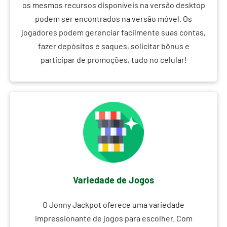
os mesmos recursos disponíveis na versão desktop
podem ser encontrados na versão móvel. Os
jogadores podem gerenciar facilmente suas contas,
fazer depósitos e saques, solicitar bônus e
participar de promoções, tudo no celular!
Variedade de Jogos
O Jonny Jackpot oferece uma variedade
impressionante de jogos para escolher. Com