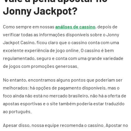
Jonny Jackpot?
Como sempre em nossas
análises de cassino
, depois de
verificar todas as informações disponíveis sobre o Jonny
Jackpot Casino, ficou claro que o cassino conta com uma
excelente experiência de jogo online. O cassino é bem
regulamentado, seguro e conta com uma grande variedade
de jogos com promoções generosas.
No entanto, encontramos alguns pontos que poderiam ser
melhorados: há opções de pagamento disponíveis, mas o
foco ainda não está no mercado brasileiro, não há a oferta de
apostas esportivas e o site também poderia estar traduzido
ao português.
Apesar disso, nossa equipe recomenda o cassino. Apostar no