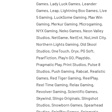
Games, Lady Luck Games, Leander
Games, Leap, Lightning Box Games, Live
5 Gaming, LuckSome Gaming, Max Win
Gaming, Merkur Gaming, Microgaming,
NYX Gaming, Neko Games, Neon Valley
Studios, NetGame, NetEnt, NoLimit City,
Northern Lights Gaming, Old Skool
Studios, OneTouch, Oryx, PG Soft,
PearFiction, Play'n GO, Playzido,
Pragmatic Play, Print Studios, Pulse 8
Studios, Push Gaming, Rabcat, Realistic
Games, Red Tiger Gaming, ReelPlay,
Reel Time Gaming, Relax Gaming,
Revolver Gaming, Scientific Games,
Skywind, Slingo Originals, Slingshot
Studios, Snowborn Games, Spearhead
Studios, SpinPlay Games, Spinmatic,