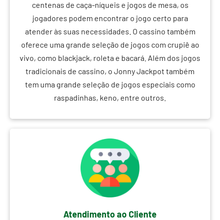
centenas de caça-níqueis e jogos de mesa, os
jogadores podem encontrar o jogo certo para
atender às suas necessidades. O cassino também
oferece uma grande seleção de jogos com crupiê ao
vivo, como blackjack, roleta e bacará. Além dos jogos
tradicionais de cassino, o Jonny Jackpot também
tem uma grande seleção de jogos especiais como
raspadinhas, keno, entre outros.
Atendimento ao Cliente