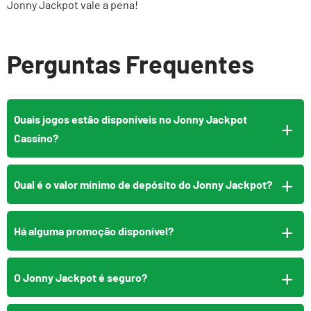
Jonny Jackpot vale a pena!
Perguntas Frequentes
Quais jogos estão disponíveis no Jonny Jackpot
Cassino?
Qual é o valor mínimo de depósito do Jonny Jackpot?
O Jonny Jackpot Casino dá uma seleção diversificada de
jogos, incluindo caça-níqueis clássicos várias versões de
roleta, blackjack, bacará, pôquer de vídeo e keno.
Há alguma promoção disponível?
O valor mínimo de depósito no Jonny Jackpot é de R$40.
O Jonny Jackpot é seguro?
Sim! O Jonny Jackpot conta com uma variedade de
promoções e bônus aos jogadores. Isso inclui bônus de