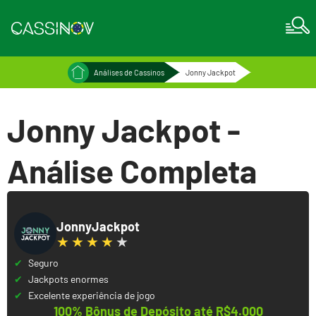
Análises de Cassinos
Jonny Jackpot
Jonny Jackpot -
Análise Completa
JonnyJackpot
Seguro
Jackpots enormes
Excelente experiência de jogo
100% Bônus de Depósito até R$4.000