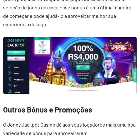
seleção de jogos da casa. Esse bônus é uma ótima maneira
de começar e pode ajudá-lo a aproveitar melhor sua
experiência de jogo.
Outros Bônus e Promoções
O Jonny Jackpot Casino dá aos seus jogadores mais uma boa
variedade de bônus para aproveitarem.