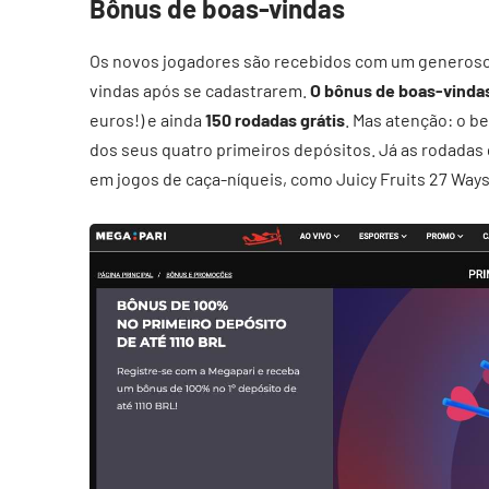
Bônus de boas-vindas
Os novos jogadores são recebidos com um generoso
vindas após se cadastrarem.
O bônus de boas-vindas
euros!) e ainda
150 rodadas grátis
. Mas atenção: o be
dos seus quatro primeiros depósitos. Já as rodadas
em jogos de caça-níqueis, como Juicy Fruits 27 Ways 