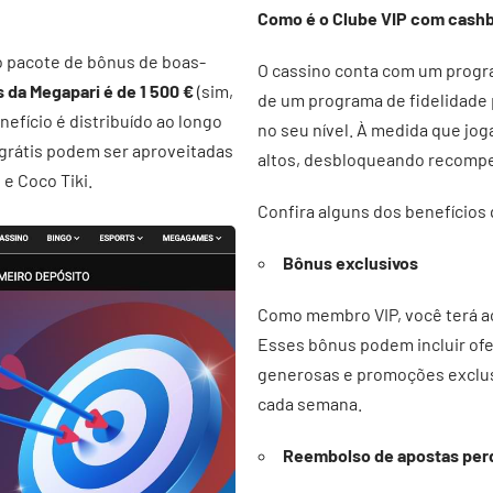
Como é o Clube VIP com cash
 pacote de bônus de boas-
O cassino conta com um progr
 da Megapari é de 1 500 €
(sim,
de um programa de fidelidade
nefício é distribuído ao longo
no seu nível. À medida que jog
 grátis podem ser aproveitadas
altos, desbloqueando recompe
e Coco Tiki.
Confira alguns dos benefícios
Bônus exclusivos
Como membro VIP, você terá ac
Esses bônus podem incluir ofe
generosas e promoções exclusi
cada semana.
Reembolso de apostas per