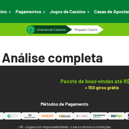
sino
Pagamentos
Jogos de Cassino
Casas de Aposta
Análises de Cassinos
Megapari Casino
 Análise completa
Pacote de boas-vindas até R$
+ 150 giros grátis
Métodos de Pagamento
+18 – Jogue com responsabilidade – Leia os termos e condições