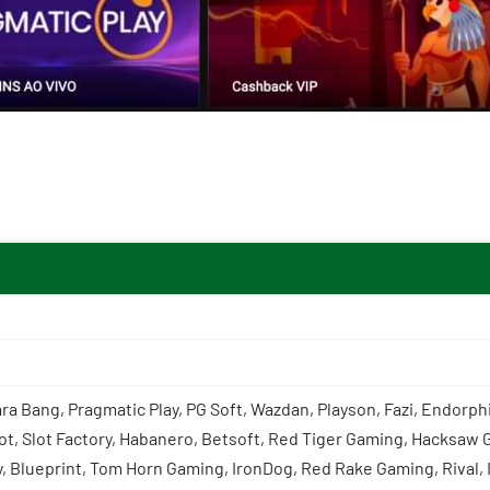
ra Bang, Pragmatic Play, PG Soft, Wazdan, Playson, Fazi, Endor
t, Slot Factory, Habanero, Betsoft, Red Tiger Gaming, Hacksaw 
, Blueprint, Tom Horn Gaming, IronDog, Red Rake Gaming, Rival,