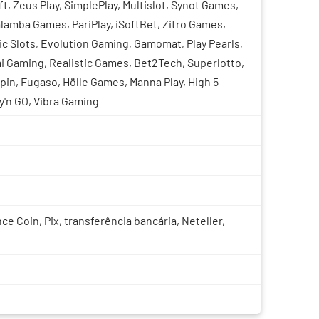
 Zeus Play, SimplePlay, Multislot, Synot Games,
lamba Games, PariPlay, iSoftBet, Zitro Games,
c Slots, Evolution Gaming, Gamomat, Play Pearls,
mi Gaming, Realistic Games, Bet2Tech, Superlotto,
in, Fugaso, Hölle Games, Manna Play, High 5
y'n GO, Vibra Gaming
ce Coin, Pix, transferência bancária, Neteller,