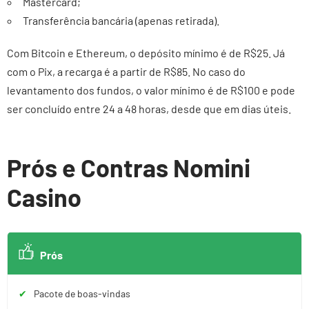
Mastercard;
Transferência bancária (apenas retirada).
Com Bitcoin e Ethereum, o depósito mínimo é de R$25. Já
com o Pix, a recarga é a partir de R$85. No caso do
levantamento dos fundos, o valor mínimo é de R$100 e pode
ser concluído entre 24 a 48 horas, desde que em dias úteis.
Prós e Contras Nomini
Casino
Prós
Pacote de boas-vindas