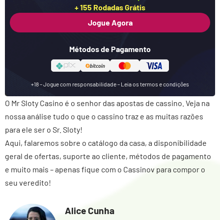
+ 155 Rodadas Grátis
Jogue Agora
Métodos de Pagamento
+18 – Jogue com responsabilidade – Leia os termos e condições
O Mr Sloty Casino é o senhor das apostas de cassino. Veja na
nossa análise tudo o que o cassino traz e as muitas razões
para ele ser o Sr. Sloty!
Aqui, falaremos sobre o catálogo da casa, a disponibilidade
geral de ofertas, suporte ao cliente, métodos de pagamento
e muito mais – apenas fique com o Cassinov para compor o
seu veredito!
Alice Cunha