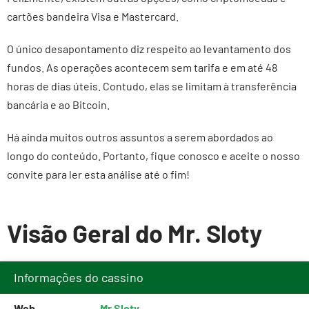
cartões bandeira Visa e Mastercard.
O único desapontamento diz respeito ao levantamento dos
fundos. As operações acontecem sem tarifa e em até 48
horas de dias úteis. Contudo, elas se limitam à transferência
bancária e ao Bitcoin.
Há ainda muitos outros assuntos a serem abordados ao
longo do conteúdo. Portanto, fique conosco e aceite o nosso
convite para ler esta análise até o fim!
Visão Geral do Mr. Sloty
Informações do cassino
Web
Mr Sloty