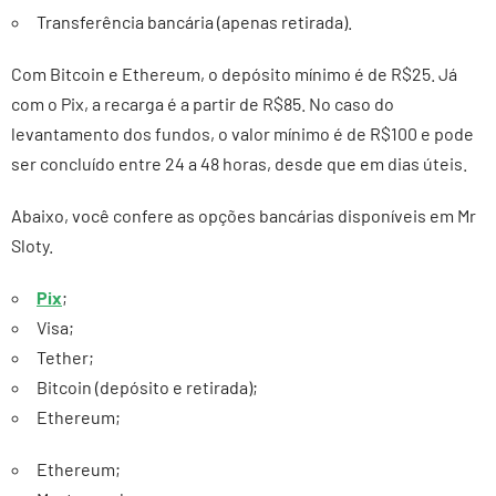
Transferência bancária (apenas retirada).
Com Bitcoin e Ethereum, o depósito mínimo é de R$25. Já
com o Pix, a recarga é a partir de R$85. No caso do
levantamento dos fundos, o valor mínimo é de R$100 e pode
ser concluído entre 24 a 48 horas, desde que em dias úteis.
Abaixo, você confere as opções bancárias disponíveis em Mr
Sloty.
Pix
;
Visa;
Tether;
Bitcoin (depósito e retirada);
Ethereum;
Ethereum;