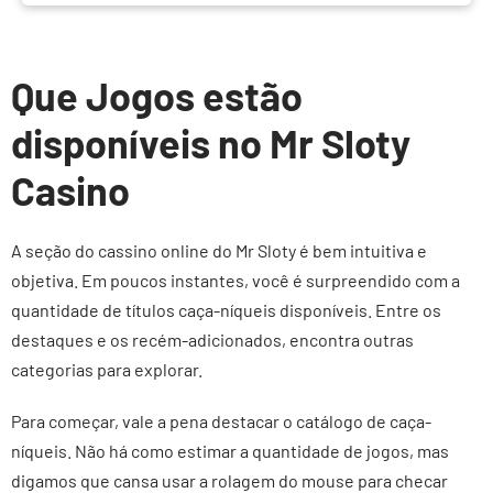
Que Jogos estão
disponíveis no Mr Sloty
Casino
A seção do cassino online do Mr Sloty é bem intuitiva e
objetiva. Em poucos instantes, você é surpreendido com a
quantidade de títulos caça-níqueis disponíveis. Entre os
destaques e os recém-adicionados, encontra outras
categorias para explorar.
Para começar, vale a pena destacar o catálogo de caça-
níqueis. Não há como estimar a quantidade de jogos, mas
digamos que cansa usar a rolagem do mouse para checar