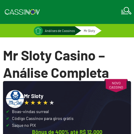
Análises de Cassinos
Mr Sloty
Mr Sloty Casino –
Análise Completa
NOVO
CASSINO
Mr Sloty
Boas-vindas surreal
Código Cassinov para giros grátis
Saque no PIX
Bônus de 400% até R$ 12.000