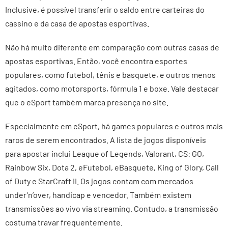
Inclusive, é possível transferir o saldo entre carteiras do
cassino e da casa de apostas esportivas.
Não há muito diferente em comparação com outras casas de
apostas esportivas. Então, você encontra esportes
populares, como futebol, tênis e basquete, e outros menos
agitados, como motorsports, fórmula 1 e boxe. Vale destacar
que o eSport também marca presença no site.
Especialmente em eSport, há games populares e outros mais
raros de serem encontrados. A lista de jogos disponíveis
para apostar inclui League of Legends, Valorant, CS: GO,
Rainbow Six, Dota 2, eFutebol, eBasquete, King of Glory, Call
of Duty e StarCraft II. Os jogos contam com mercados
under’n’over, handicap e vencedor. Também existem
transmissões ao vivo via streaming. Contudo, a transmissão
costuma travar frequentemente.