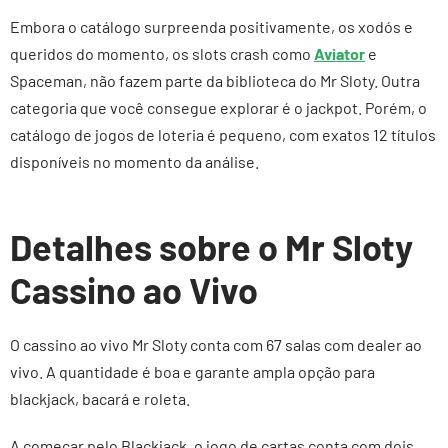
Embora o catálogo surpreenda positivamente, os xodós e
queridos do momento, os slots crash como
Aviator
e
Spaceman, não fazem parte da biblioteca do Mr Sloty. Outra
categoria que você consegue explorar é o jackpot. Porém, o
catálogo de jogos de loteria é pequeno, com exatos 12 títulos
disponíveis no momento da análise.
Detalhes sobre o Mr Sloty
Cassino ao Vivo
O cassino ao vivo Mr Sloty conta com 67 salas com dealer ao
vivo. A quantidade é boa e garante ampla opção para
blackjack, bacará e roleta.
A começar pelo Blackjack, o jogo de cartas conta com dois