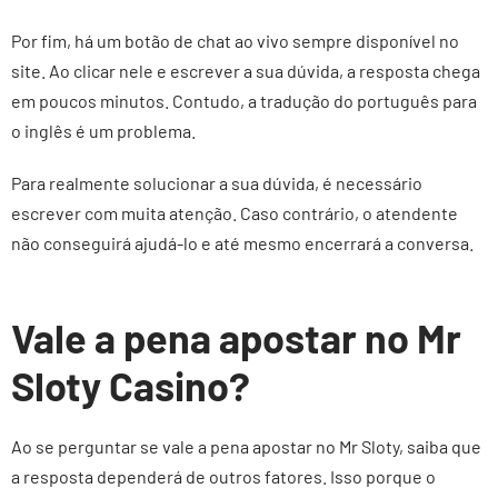
Por fim, há um botão de chat ao vivo sempre disponível no
site. Ao clicar nele e escrever a sua dúvida, a resposta chega
em poucos minutos. Contudo, a tradução do português para
o inglês é um problema.
Para realmente solucionar a sua dúvida, é necessário
escrever com muita atenção. Caso contrário, o atendente
não conseguirá ajudá-lo e até mesmo encerrará a conversa.
Vale a pena apostar no Mr
Sloty Casino?
Ao se perguntar se vale a pena apostar no Mr Sloty, saiba que
a resposta dependerá de outros fatores. Isso porque o