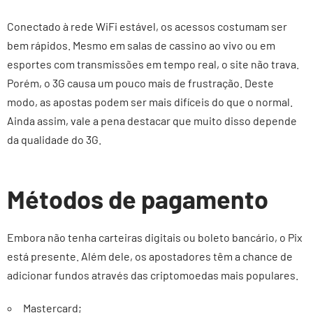
Conectado à rede WiFi estável, os acessos costumam ser
bem rápidos. Mesmo em salas de cassino ao vivo ou em
esportes com transmissões em tempo real, o site não trava.
Porém, o 3G causa um pouco mais de frustração. Deste
modo, as apostas podem ser mais difíceis do que o normal.
Ainda assim, vale a pena destacar que muito disso depende
da qualidade do 3G.
Métodos de pagamento
Embora não tenha carteiras digitais ou boleto bancário, o Pix
está presente. Além dele, os apostadores têm a chance de
adicionar fundos através das criptomoedas mais populares.
Mastercard;