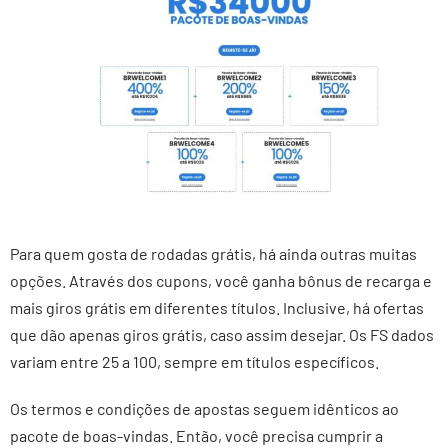
Para quem gosta de rodadas grátis, há ainda outras muitas
opções. Através dos cupons, você ganha bônus de recarga e
mais giros grátis em diferentes títulos. Inclusive, há ofertas
que dão apenas giros grátis, caso assim desejar. Os FS dados
variam entre 25 a 100, sempre em títulos específicos.
Os termos e condições de apostas seguem idênticos ao
pacote de boas-vindas. Então, você precisa cumprir a