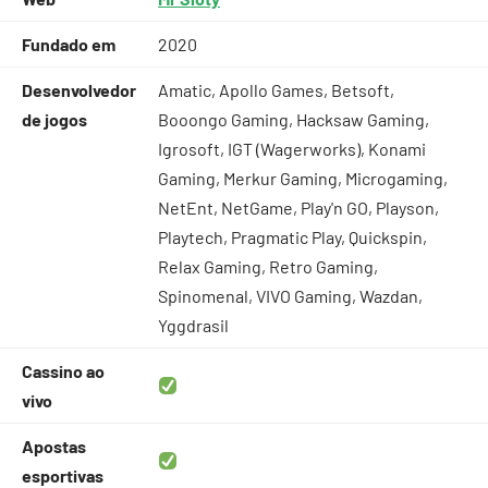
Fundado em
2020
Desenvolvedor
Amatic, Apollo Games, Betsoft,
de jogos
Booongo Gaming, Hacksaw Gaming,
Igrosoft, IGT (Wagerworks), Konami
Gaming, Merkur Gaming, Microgaming,
NetEnt, NetGame, Play'n GO, Playson,
Playtech, Pragmatic Play, Quickspin,
Relax Gaming, Retro Gaming,
Spinomenal, VIVO Gaming, Wazdan,
Yggdrasil
Cassino ao
vivo
Apostas
esportivas