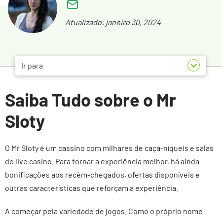
Atualizado: janeiro 30, 2024
Ir para
Saiba Tudo sobre o Mr
Sloty
O Mr Sloty é um cassino com milhares de caça-níqueis e salas
de live casino. Para tornar a experiência melhor, há ainda
bonificações aos recém-chegados, ofertas disponíveis e
outras características que reforçam a experiência.
A começar pela variedade de jogos. Como o próprio nome