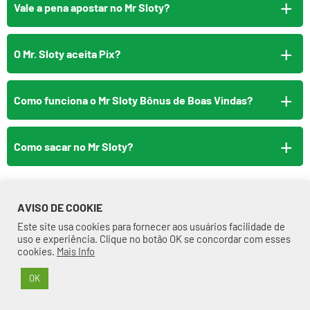
Vale a pena apostar no Mr Sloty?
Sim, o Mr Sloty é confiável e opera com a licença de
Curaçao, seguindo duras diretrizes de transparência e
apoio aos apostadores.
O Mr. Sloty aceita Pix?
O Mr Sloty tem um mix de vantagens e desvantagens, e
por isso pode não agradar todos os apostadores. Para
entender melhor, confira a nossa análise.
Como funciona o Mr Sloty Bônus de Boas Vindas?
Sim, o cassino online Mr Sloty aceita Pix como método de
pagamento. Porém, o saque acontece através de
transferência bancária.
Como sacar no Mr Sloty?
O Mr Sloty dá um pacote de boas-vindas válido durante
os cinco primeiros depósitos. Com ele, você tem 400%
até R$10204 logo no primeiro depósito.
Para sacar, você deve alcançar o valor mínimo de R$100 e
+
AVISO DE COOKIE
ir à opção “levantamento”, no menu principal da conta.
Bônus de 400% até R$
Este site usa cookies para fornecer aos usuários facilidade de
uso e experiência. Clique no botão OK se concordar com esses
Jogue Agora
12.000
cookies.
Mais Info
+ 155 Rodadas Grátis
OK