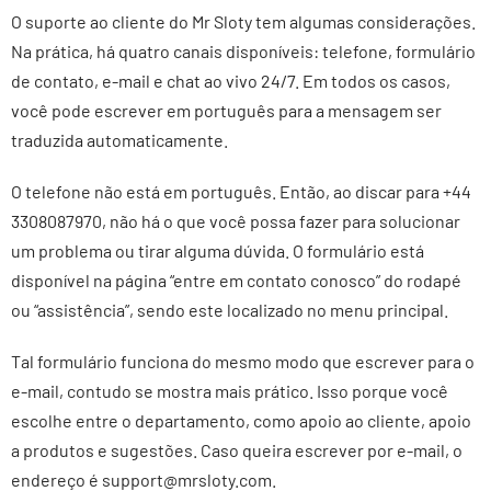
O suporte ao cliente do Mr Sloty tem algumas considerações.
Na prática, há quatro canais disponíveis: telefone, formulário
de contato, e-mail e chat ao vivo 24/7. Em todos os casos,
você pode escrever em português para a mensagem ser
traduzida automaticamente.
O telefone não está em português. Então, ao discar para +44
3308087970, não há o que você possa fazer para solucionar
um problema ou tirar alguma dúvida. O formulário está
disponível na página “entre em contato conosco” do rodapé
ou “assistência”, sendo este localizado no menu principal.
Tal formulário funciona do mesmo modo que escrever para o
e-mail, contudo se mostra mais prático. Isso porque você
escolhe entre o departamento, como apoio ao cliente, apoio
a produtos e sugestões. Caso queira escrever por e-mail, o
endereço é
support@mrsloty.com
.