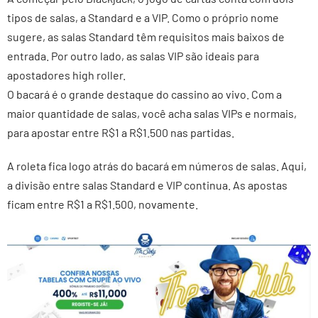
tipos de salas, a Standard e a VIP. Como o próprio nome
sugere, as salas Standard têm requisitos mais baixos de
entrada. Por outro lado, as salas VIP são ideais para
apostadores high roller.
O bacará é o grande destaque do cassino ao vivo. Com a
maior quantidade de salas, você acha salas VIPs e normais,
para apostar entre R$1 a R$1.500 nas partidas.
A roleta fica logo atrás do bacará em números de salas. Aqui,
a divisão entre salas Standard e VIP continua. As apostas
ficam entre R$1 a R$1.500, novamente.