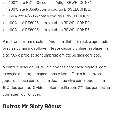
400% até R$10204 com o código BRWELCOME1;
200% até R$5585 com o código BRWELCOME2;
150% até R$5936 com o código BRWELCOME3;
100% até R$6026 com o código BRWELCOME4;
100% até R$6026 com o código BRWELCOME5.
Para transformar o saldo bônus em dinheiro real, o apostador
precisa cumprir o rollover. Neste cassino online, a rolagem é
alta: 50x e precisa ser cumprida em até 30 dias corridos.
A contribuição de 100% vale apenas para caça-níqueis, com
exceção de bingo, raspadinhas e keno. Fora o bacará, os
jogos de mesa com ou sem dealer ao vivo contribuem com
10% dos ganhos. O vídeo poker auxilia com 2% dos ganhos na
contagem do rollover.
Outros Mr Sloty Bônus