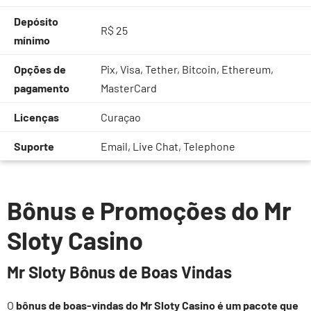
Depósito
R$ 25
mínimo
Opções de
Pix, Visa, Tether, Bitcoin, Ethereum,
pagamento
MasterCard
Licenças
Curaçao
Suporte
Email, Live Chat, Telephone
Bônus e Promoções do Mr
Sloty Casino
Mr Sloty Bônus de Boas Vindas
O
bônus de boas-vindas do Mr Sloty Casino é um pacote que