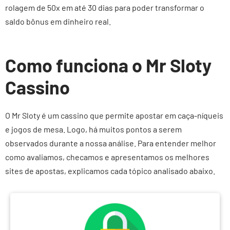
rolagem de 50x em até 30 dias para poder transformar o
saldo bônus em dinheiro real.
Como funciona o Mr Sloty
Cassino
O Mr Sloty é um cassino que permite apostar em caça-níqueis
e jogos de mesa. Logo, há muitos pontos a serem
observados durante a nossa análise. Para entender melhor
como avaliamos, checamos e apresentamos os melhores
sites de apostas, explicamos cada tópico analisado abaixo.