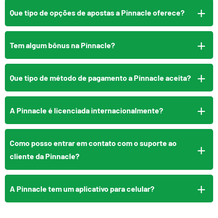
Que tipo de opções de apostas a Pinnacle oferece?
Tem algum bônus na Pinnacle?
A Pinnacle conta com uma seção de apostas esportivas e
uma seção de jogos de cassino. Há jogos ao vivo, virtuais
e apostas tanto pré-partida quanto ao vivo.
Que tipo de método de pagamento a Pinnacle aceita?
A Pinnacle oferece um bônus de boas-vindas de até 200
giros grátis para novos jogadores. Também há sorteios e
torneios nos quais você pode participar.
A Pinnacle é licenciada internacionalmente?
A Pinnacle aceita PIX, transferências bancárias, métodos
internacionais como AstroPay e EcoPayz, carteiras
digitais e criptomoedas.
Como posso entrar em contato com o suporte ao
Sim, a Pinnacle possui uma licença de jogo concedida
cliente da Pinnacle?
pelas autoridades de Curaçao e é certificada pela
eCOGRA.
A Pinnacle tem um aplicativo para celular?
Entre em contato com a equipe de atendimento ao
cliente através do chat ao vivo ou enviando um e-mail
para
customerservice@pinnacle.com
.