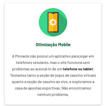
Otimização Mobile
A Pinnacle não possui um aplicativo para jogar em
telefones celulares, mas o site funciona sem
problemas ao acessá-lo de um
telefone ou tablet
.
Testamos tanto a seção de jogos de cassino virtuais
quanto a seção de cassino ao vivo, e exploramos a
casa de apostas esportivas. Não encontramos
nenhum problema.