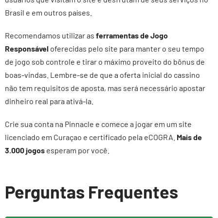
Brasil e em outros países.
Recomendamos utilizar as
ferramentas de Jogo
Responsável
oferecidas pelo site para manter o seu tempo
de jogo sob controle e tirar o máximo proveito do bônus de
boas-vindas. Lembre-se de que a oferta inicial do cassino
não tem requisitos de aposta, mas será necessário apostar
dinheiro real para ativá-la.
Crie sua conta na Pinnacle e comece a jogar em um site
licenciado em Curaçao e certificado pela eCOGRA.
Mais de
3.000 jogos
esperam por você.
Perguntas Frequentes