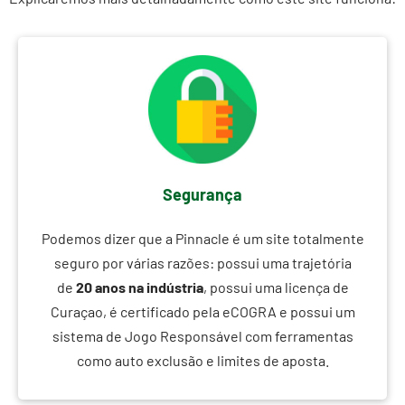
Segurança
Podemos dizer que a Pinnacle é um site totalmente
seguro por várias razões: possui uma trajetória
de
20 anos na indústria
, possui uma licença de
Curaçao, é certificado pela eCOGRA e possui um
sistema de Jogo Responsável com ferramentas
como auto exclusão e limites de aposta.