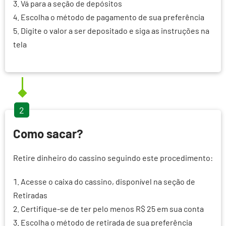
Vá para a seção de depósitos
Escolha o método de pagamento de sua preferência
Digite o valor a ser depositado e siga as instruções na
tela
2
Como sacar?
Retire dinheiro do cassino seguindo este procedimento:
Acesse o caixa do cassino, disponível na seção de
Retiradas
Certifique-se de ter pelo menos R$ 25 em sua conta
Escolha o método de retirada de sua preferência