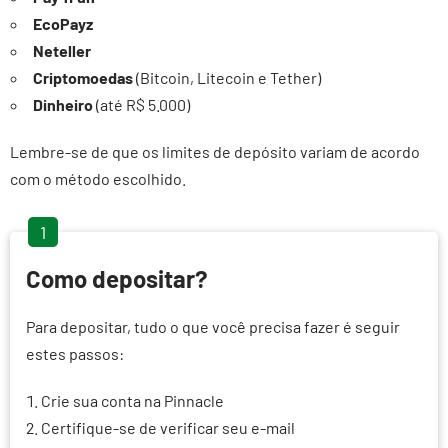
EcoPayz
Neteller
Criptomoedas
(Bitcoin, Litecoin e Tether)
Dinheiro
(até R$ 5.000)
Lembre-se de que os limites de depósito variam de acordo
com o método escolhido.
1
Como depositar?
Para depositar, tudo o que você precisa fazer é seguir
estes passos:
Crie sua conta na Pinnacle
Certifique-se de verificar seu e-mail