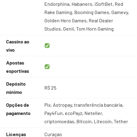
Endorphina, Habanero, iSoftBet, Red
Rake Gaming, Booming Games, Gamevy,
Golden Hero Games, Real Dealer
Studios, Genii, Tom Horn Gaming
Cassino ao
vivo
Apostas
esportivas
Depósito
R$ 25
mínimo
Opções de
Pix, Astropay, transferência bancária,
pagamento
Pay4Fun, ecoPayz, Neteller,
criptomoedas, Bitcoin, Litecoin, Tether
Licenças
Curaçao