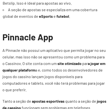
Betslip. Isso é ideal para apostas ao vivo.
A seção de apostas se especializa em uma cobertura
global de eventos de
eSports
e
futebol
.
Pinnacle App
A Pinnacle não possui um aplicativo que permita jogar no seu
celular, mas isso não se apresentou como um problema para
o Cassinov. O site conta com um
site otimizado
par
a jogar em
qualquer plataform
a e, como todos os desenvolvedores de
jogos do cassino lançam jogos disponíveis para
computadores e tablets, você não terá problemas para jogar
o que preferir.
Tanto a seção de
apostas esportivas
quanto a seção de
jogos
de cassino
funcionam sem problemas em telefones