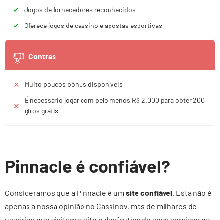
Jogos de fornecedores reconhecidos
Oferece jogos de cassino e apostas esportivas
Contras
Muito poucos bônus disponíveis
É necessário jogar com pelo menos R$ 2.000 para obter 200
giros grátis
Pinnacle é confiável?
Consideramos que a Pinnacle é um
site confiável
. Esta não é
apenas a nossa opinião no Cassinov, mas de milhares de
usuários que visitam o site e desfrutam de seus serviços no