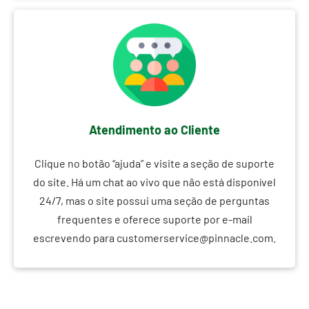
Atendimento ao Cliente
Clique no botão “ajuda” e visite a seção de suporte
do site. Há um chat ao vivo que não está disponível
24/7, mas o site possui uma seção de perguntas
frequentes e oferece suporte por e-mail
escrevendo para
customerservice@pinnacle.com
.