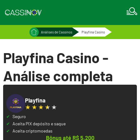
Análises de Cassinos
Playfina Casino
Playfina Casino -
Análise completa
Playfina
Seguro
Aceita PIX depósito e saque
Aceita criptomoedas
Bônus até R$ 5.200