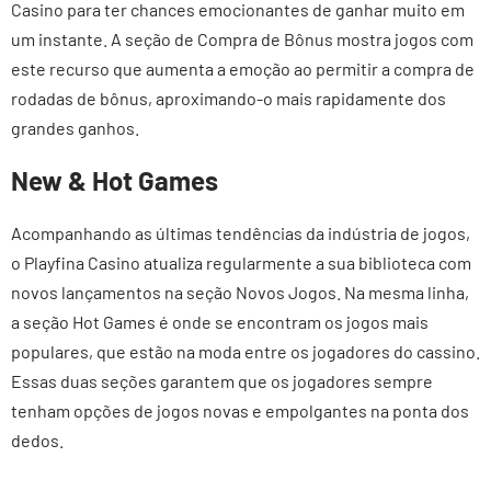
Casino para ter chances emocionantes de ganhar muito em
um instante. A seção de Compra de Bônus mostra jogos com
este recurso que aumenta a emoção ao permitir a compra de
rodadas de bônus, aproximando-o mais rapidamente dos
grandes ganhos.
New & Hot Games
Acompanhando as últimas tendências da indústria de jogos,
o Playfina Casino atualiza regularmente a sua biblioteca com
novos lançamentos na seção Novos Jogos. Na mesma linha,
a seção Hot Games é onde se encontram os jogos mais
populares, que estão na moda entre os jogadores do cassino.
Essas duas seções garantem que os jogadores sempre
tenham opções de jogos novas e empolgantes na ponta dos
dedos.