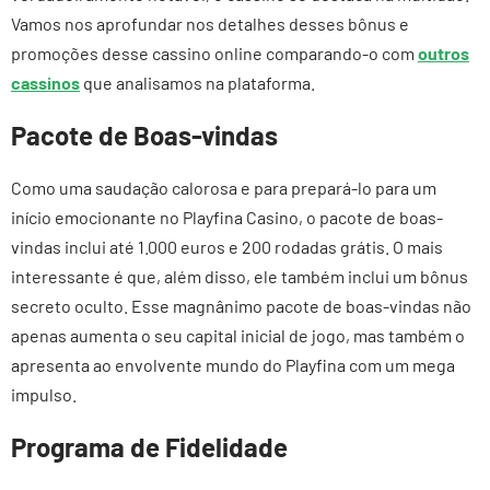
Vamos nos aprofundar nos detalhes desses bônus e
promoções desse cassino online comparando-o com
outros
cassinos
que analisamos na plataforma.
Pacote de Boas-vindas
Como uma saudação calorosa e para prepará-lo para um
início emocionante no Playfina Casino, o pacote de boas-
vindas inclui até 1.000 euros e 200 rodadas grátis. O mais
interessante é que, além disso, ele também inclui um bônus
secreto oculto. Esse magnânimo pacote de boas-vindas não
apenas aumenta o seu capital inicial de jogo, mas também o
apresenta ao envolvente mundo do Playfina com um mega
impulso.
Programa de Fidelidade