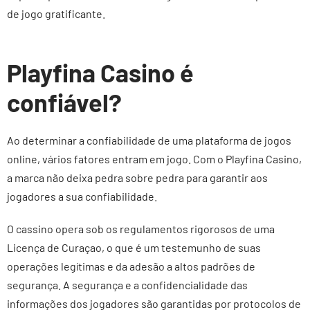
de jogo gratificante.
Playfina Casino é
confiável?
Ao determinar a confiabilidade de uma plataforma de jogos
online, vários fatores entram em jogo. Com o Playfina Casino,
a marca não deixa pedra sobre pedra para garantir aos
jogadores a sua confiabilidade.
O cassino opera sob os regulamentos rigorosos de uma
Licença de Curaçao, o que é um testemunho de suas
operações legítimas e da adesão a altos padrões de
segurança. A segurança e a confidencialidade das
informações dos jogadores são garantidas por protocolos de