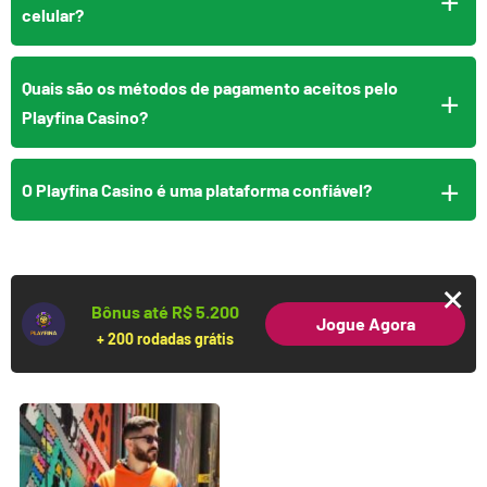
celular?
imersiva com dealer ao vivo, na qual é possível jogar
versões ao vivo de jogos populares como Blackjack,
Roleta e Pôquer.
Quais são os métodos de pagamento aceitos pelo
Sim. O Playfina Casino é totalmente otimizado para
Playfina Casino?
dispositivos móveis, iOS ou Android, e oferece uma
experiência de jogo contínua e ininterrupta,
independentemente do seu dispositivo.
O Playfina Casino é uma plataforma confiável?
O Playfina Casino aceita uma ampla variedade de
métodos de pagamento seguros, mas ainda não oferece
alguns métodos importantes no Brasil, como o Pix.
O Playfina Casino possui uma Licença de Curaçao, que
+
atesta sua adesão a padrões de segurança rigorosos e
Bônus até R$ 5.200
atividades regulamentadas. Juntamente com medidas
Jogue Agora
+ 200 rodadas grátis
robustas de proteção de dados e políticas
transparentes.