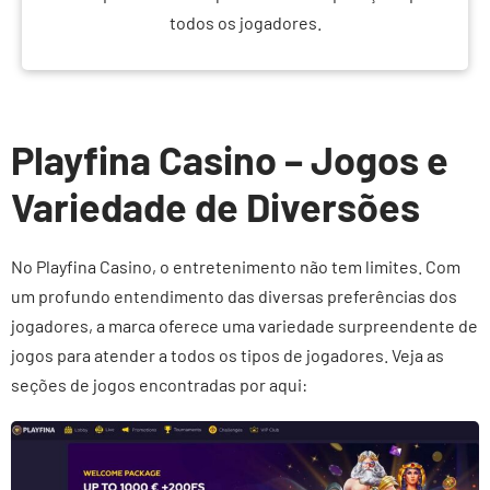
todos os jogadores.
Playfina Casino – Jogos e
Variedade de Diversões
No Playfina Casino, o entretenimento não tem limites. Com
um profundo entendimento das diversas preferências dos
jogadores, a marca oferece uma variedade surpreendente de
jogos para atender a todos os tipos de jogadores. Veja as
seções de jogos encontradas por aqui: