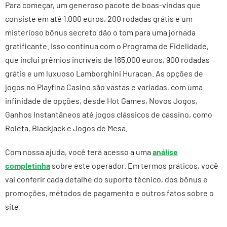
Para começar, um generoso pacote de boas-vindas que
consiste em até 1.000 euros, 200 rodadas grátis e um
misterioso bônus secreto dão o tom para uma jornada
gratificante. Isso continua com o Programa de Fidelidade,
que inclui prêmios incríveis de 165.000 euros, 900 rodadas
grátis e um luxuoso Lamborghini Huracan. As opções de
jogos no Playfina Casino são vastas e variadas, com uma
infinidade de opções, desde Hot Games, Novos Jogos,
Ganhos Instantâneos até jogos clássicos de cassino, como
Roleta, Blackjack e Jogos de Mesa.
Com nossa ajuda, você terá acesso a uma
análise
completinha
sobre este operador. Em termos práticos, você
vai conferir cada detalhe do suporte técnico, dos bônus e
promoções, métodos de pagamento e outros fatos sobre o
site.