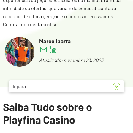
experiências de jogo espetaculares se manifesta em sua
infinidade de ofertas, que variam de bônus atraentes a
recursos de última geração e recursos interessantes.
Confira tudo nesta análise.
Marco Ibarra
Atualizado: novembro 23, 2023
Ir para
Saiba Tudo sobre o
Playfina Casino