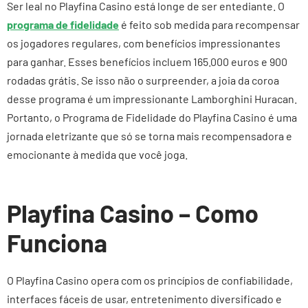
Ser leal no Playfina Casino está longe de ser entediante. O
programa de fidelidade
é feito sob medida para recompensar
os jogadores regulares, com benefícios impressionantes
para ganhar. Esses benefícios incluem 165.000 euros e 900
rodadas grátis. Se isso não o surpreender, a joia da coroa
desse programa é um impressionante Lamborghini Huracan.
Portanto, o Programa de Fidelidade do Playfina Casino é uma
jornada eletrizante que só se torna mais recompensadora e
emocionante à medida que você joga.
Playfina Casino – Como
Funciona
O Playfina Casino opera com os princípios de confiabilidade,
interfaces fáceis de usar, entretenimento diversificado e