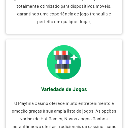
totalmente otimizado para dispositivos móveis,
garantindo uma experiência de jogo tranquila e
perfeita em qualquer lugar.
Variedade de Jogos
O Playfina Casino oferece muito entretenimento e
emoção graças à sua ampla lista de jogos. As opções
variam de Hot Games, Novos Jogos, Ganhos
Instantâneos a ofertas tradicionais de cassino, como