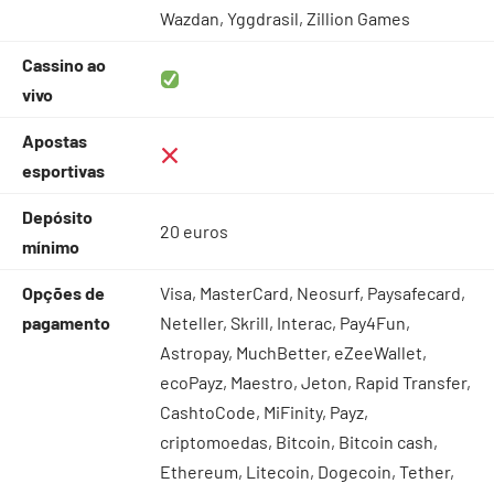
Wazdan, Yggdrasil, Zillion Games
Cassino ao
vivo
Apostas
esportivas
Depósito
20 euros
mínimo
Opções de
Visa, MasterCard, Neosurf, Paysafecard,
pagamento
Neteller, Skrill, Interac, Pay4Fun,
Astropay, MuchBetter, eZeeWallet,
ecoPayz, Maestro, Jeton, Rapid Transfer,
CashtoCode, MiFinity, Payz,
criptomoedas, Bitcoin, Bitcoin cash,
Ethereum, Litecoin, Dogecoin, Tether,