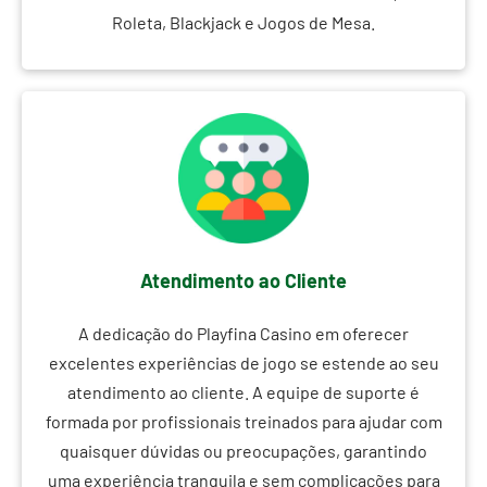
Roleta, Blackjack e Jogos de Mesa.
Atendimento ao Cliente
A dedicação do Playfina Casino em oferecer
excelentes experiências de jogo se estende ao seu
atendimento ao cliente. A equipe de suporte é
formada por profissionais treinados para ajudar com
quaisquer dúvidas ou preocupações, garantindo
uma experiência tranquila e sem complicações para