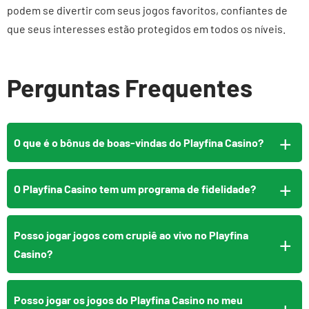
podem se divertir com seus jogos favoritos, confiantes de
que seus interesses estão protegidos em todos os níveis.
Perguntas Frequentes
O que é o bônus de boas-vindas do Playfina Casino?
O Playfina Casino tem um programa de fidelidade?
Os novos jogadores do Playfina Casino podem se
beneficiar de um generoso pacote de boas-vindas de até
1.000 euros e 200 rodadas grátis. Há também um bônus
Posso jogar jogos com crupiê ao vivo no Playfina
Sim, o Playfina Casino valoriza muito os seus jogadores
secreto como parte do pacote para reforçar o seu capital
Casino?
regulares e tem um programa de fidelidade gratificante.
inicial de jogo.
Posso jogar os jogos do Playfina Casino no meu
Com certeza. O Playfina Casino oferece uma seção