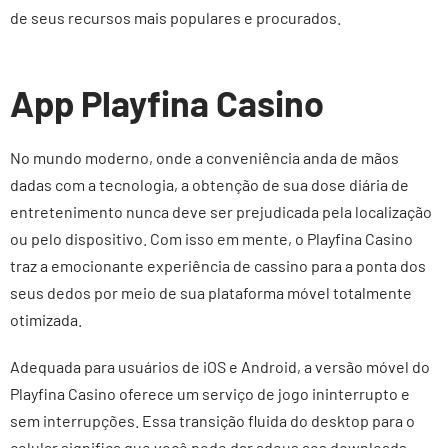
de seus recursos mais populares e procurados.
App Playfina Casino
No mundo moderno, onde a conveniência anda de mãos
dadas com a tecnologia, a obtenção de sua dose diária de
entretenimento nunca deve ser prejudicada pela localização
ou pelo dispositivo. Com isso em mente, o Playfina Casino
traz a emocionante experiência de cassino para a ponta dos
seus dedos por meio de sua plataforma móvel totalmente
otimizada.
Adequada para usuários de iOS e Android, a versão móvel do
Playfina Casino oferece um serviço de jogo ininterrupto e
sem interrupções. Essa transição fluida do desktop para o
celular significa que você pode dar adeus aos downloads