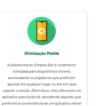
Otimização Mobile
A plataforma do Simples Bet é totalmente
otimizada para dispositivos móveis,
acomodando os jogadores que preferem
apostar em qualquer lugar ou até em casa
usando o celular. Além disso, eles oferecem um
aplicativo para Android, atendendo àqueles que
preferem a conveniência de um aplicativo móvel