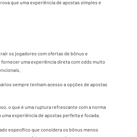
prova que uma experiência de apostas simples e
rair os jogadores com ofertas de bônus e
m fornecer uma experiência direta com odds muito
encionais.
suários sempre tenham acesso a opções de apostas
e uso, o que é uma ruptura refrescante com a norma
uma experiência de apostas perfeita e focada.
cado específico que considera os bônus menos