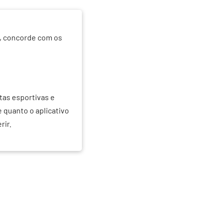
s, concorde com os
tas esportivas e
 quanto o aplicativo
rir.