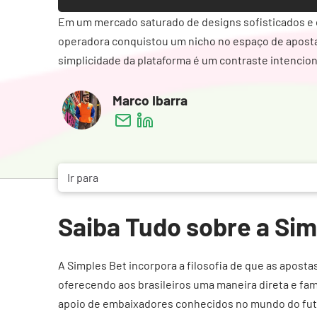
Em um mercado saturado de designs sofisticados e d
operadora conquistou um nicho no espaço de apostas 
simplicidade da plataforma é um contraste intencio
Marco Ibarra
Ir para
Saiba Tudo sobre a Sim
A Simples Bet incorpora a filosofia de que as apos
oferecendo aos brasileiros uma maneira direta e fam
apoio de embaixadores conhecidos no mundo do futeb