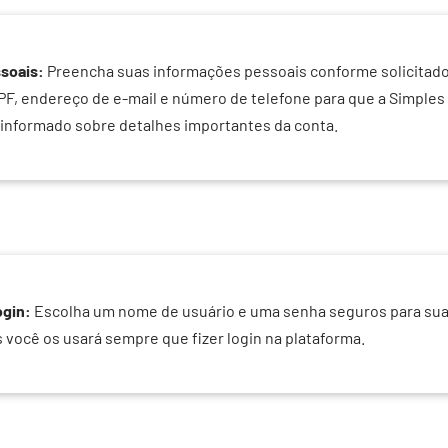
ssoais:
Preencha suas informações pessoais conforme solicitado
 CPF, endereço de e-mail e número de telefone para que a Simples 
 informado sobre detalhes importantes da conta.
ogin:
Escolha um nome de usuário e uma senha seguros para su
 você os usará sempre que fizer login na plataforma.