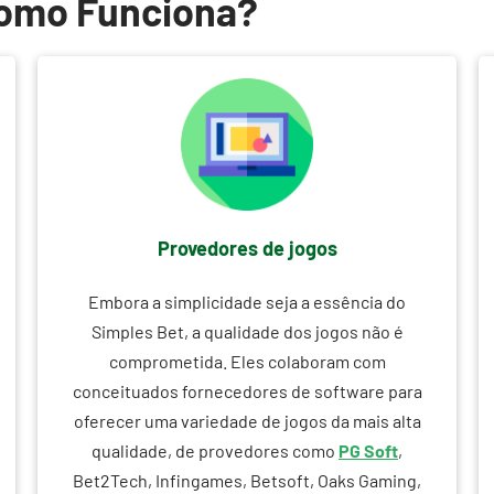
Como Funciona?
Provedores de jogos
Embora a simplicidade seja a essência do
Simples Bet, a qualidade dos jogos não é
comprometida. Eles colaboram com
conceituados fornecedores de software para
oferecer uma variedade de jogos da mais alta
qualidade, de provedores como
PG Soft
,
Bet2Tech, Infingames, Betsoft, Oaks Gaming,