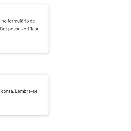
 no formulário de
Bet possa verificar
a conta. Lembre-se