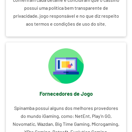
possui uma política bem transparente de
privacidade, jogo responsável e no que diz respeito
aos termos e condições de uso do site.
Fornecedores de Jogo
Spinamba possui alguns dos melhores provedores
do mundo iGaming, como: NetEnt, Play’n GO,
Novomatic, Wazdan, Big Time Gaming, Microgaming,
XPro Gaming, Betsoft, Evolution Gaming,