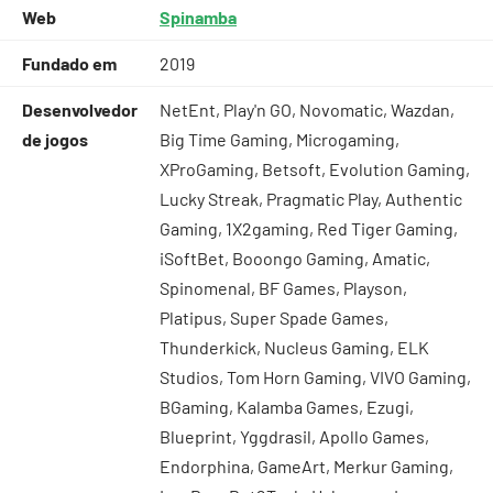
Web
Spinamba
Fundado em
2019
Desenvolvedor
NetEnt, Play'n GO, Novomatic, Wazdan,
de jogos
Big Time Gaming, Microgaming,
XProGaming, Betsoft, Evolution Gaming,
Lucky Streak, Pragmatic Play, Authentic
Gaming, 1X2gaming, Red Tiger Gaming,
iSoftBet, Booongo Gaming, Amatic,
Spinomenal, BF Games, Playson,
Platipus, Super Spade Games,
Thunderkick, Nucleus Gaming, ELK
Studios, Tom Horn Gaming, VIVO Gaming,
BGaming, Kalamba Games, Ezugi,
Blueprint, Yggdrasil, Apollo Games,
Endorphina, GameArt, Merkur Gaming,