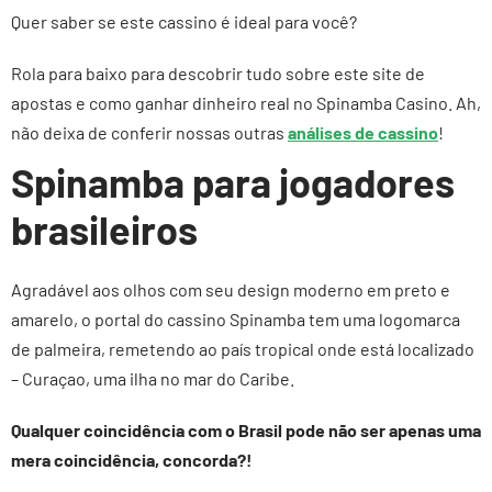
Quer saber se este cassino é ideal para você?
Rola para baixo para descobrir tudo sobre este site de
apostas e como ganhar dinheiro real no Spinamba Casino. Ah,
não deixa de conferir nossas outras
análises de cassino
!
Spinamba para jogadores
brasileiros
Agradável aos olhos com seu design moderno em preto e
amarelo, o portal do cassino Spinamba tem uma logomarca
de palmeira, remetendo ao país tropical onde está localizado
– Curaçao, uma ilha no mar do Caribe.
Qualquer coincidência com o Brasil pode não ser apenas uma
mera coincidência, concorda?!