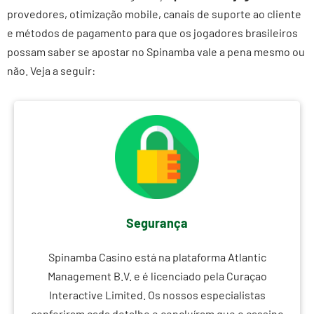
provedores, otimização mobile, canais de suporte ao cliente
e métodos de pagamento para que os jogadores brasileiros
possam saber se apostar no Spinamba vale a pena mesmo ou
não. Veja a seguir:
Segurança
Spinamba Casino está na plataforma Atlantic
Management B.V. e é licenciado pela Curaçao
Interactive Limited. Os nossos especialistas
conferiram cada detalhe e concluíram que o cassino