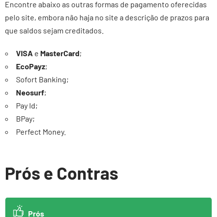
Encontre abaixo as outras formas de pagamento oferecidas
pelo site, embora não haja no site a descrição de prazos para
que saldos sejam creditados.
VISA
e
MasterCard
;
EcoPayz
;
Sofort Banking;
Neosurf
;
Pay Id;
BPay;
Perfect Money.
Prós e Contras
Prós