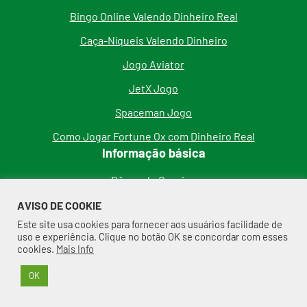
Bingo Online Valendo Dinheiro Real
Caça-Níqueis Valendo Dinheiro
Jogo Aviator
JetX Jogo
Spaceman Jogo
Como Jogar Fortune Ox com Dinheiro Real
Informação básica
Bônus de Cassino
Métodos de Pagamento
AVISO DE COOKIE
Este site usa cookies para fornecer aos usuários facilidade de
Jogos de Cassino Online
uso e experiência. Clique no botão OK se concordar com esses
cookies.
Mais Info
Provedores de Software
Crash Games nos cassinos
OK
Análises de Cassinos Online