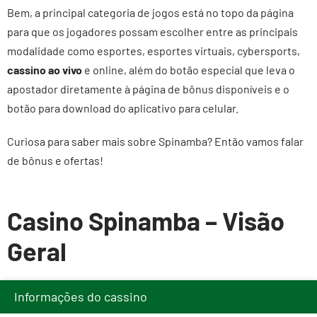
Bem, a principal categoria de jogos está no topo da página
para que os jogadores possam escolher entre as principais
modalidade como esportes, esportes virtuais, cybersports,
cassino ao vivo
e online, além do botão especial que leva o
apostador diretamente à página de bônus disponíveis e o
botão para download do aplicativo para celular.
Curiosa para saber mais sobre Spinamba? Então vamos falar
de bônus e ofertas!
Casino Spinamba – Visão
Geral
Informações do cassino