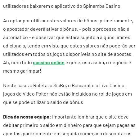
utilizadores baixarem o aplicativo do Spinamba Casino.
Ao optar por utilizar estes valores de bônus, primeiramente,
o apostador deverá ativar o bônus, – pois o processo não é
automático – e observar que estará sujeito a alguns limites
adicionais, tendo em vista que estes valores não poderão ser
utilizados em todos os jogos disponíveis no site de apostas.
Ah, nem todo
cassino online
é generoso assim, o negócio é
mesmo garimpar!
Neste caso, a Roleta, o SicBo, o Baccarat e o Live Casino,
jogos de Vídeo Poker não estão incluídos no rol de jogos em
que se pode utilizar o saldo de bônus.
Dica de nossa equipe:
Importante lembrar que o site deve
debitar primeiro o saldo em dinheiro para que sejam pagas as
apostas, para somente em seguida começar a descontar os