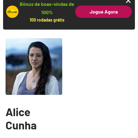
+
Bônus de boas-vindas de
suas chances de ganhos. Apesar de existirem alguns
Jogue Agora
100%
detalhes que precisam ser aprimorados, acreditamos
100 rodadas grátis
que isso seja uma questão de tempo até que o cassino
esteja totalmente preparado para o mercado brasileiro.
Alice
Cunha