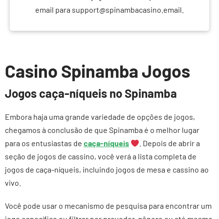
email para
support@spinambacasino.email
.
Casino Spinamba Jogos
Jogos caça-níqueis no Spinamba
Embora haja uma grande variedade de opções de jogos,
chegamos à conclusão de que Spinamba é o melhor lugar
para os entusiastas de
caça-níqueis
. Depois de abrir a
seção de jogos de cassino, você verá a lista completa de
jogos de caça-níqueis, incluindo jogos de mesa e cassino ao
vivo.
Você pode usar o mecanismo de pesquisa para encontrar um
jogo específico ou filtrar por provedor, gênero ou até mesmo