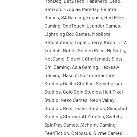
IronDog, Bet2Tech, Habanero, Leap,
Betixon, Evoplay, PariPlay, Belatra
Games, SA Gaming, Fugaso, Red Rake
Gaming, OneTouch, Leander Games,
Lightning Box Games, Mobilots,
Betsolutions, Triple Cherry, Kiron, DLV,
Truelab, Noble, Golden Race, Mr Slotty,
NetGame, Slotmill, Charismatic Slots,
Omi Gaming, Asia Gaming, Hacksaw
Gaming, Mascot, Fortune Factory
Studios, Gacha Studios, Gameburger
Studios, Gold Coin Studios, Half Pixel
Studio, Neko Games, Neon Valley
Studios, Real Dealer Studios, Slingshot
Studios, Stormcraft Studios, Switch,
SpinPlay Games, Alchemy Gaming,
PearFiction, Colossus, Givme Games,