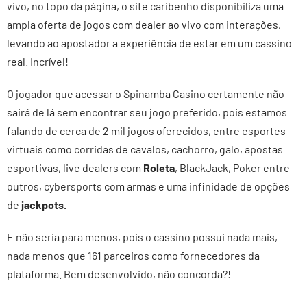
vivo, no topo da página, o site caribenho disponibiliza uma
ampla oferta de jogos com dealer ao vivo com interações,
levando ao apostador a experiência de estar em um cassino
real. Incrível!
O jogador que acessar o Spinamba Casino certamente não
sairá de lá sem encontrar seu jogo preferido, pois estamos
falando de cerca de 2 mil jogos oferecidos, entre esportes
virtuais como corridas de cavalos, cachorro, galo, apostas
esportivas, live dealers com
Roleta
, BlackJack, Poker entre
outros, cybersports com armas e uma infinidade de opções
de
jackpots.
E não seria para menos, pois o cassino possui nada mais,
nada menos que 161 parceiros como fornecedores da
plataforma. Bem desenvolvido, não concorda?!