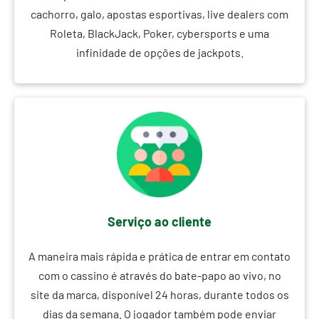
cachorro, galo, apostas esportivas, live dealers com
Roleta, BlackJack, Poker, cybersports e uma
infinidade de opções de jackpots.
Serviço ao cliente
A maneira mais rápida e prática de entrar em contato
com o cassino é através do bate-papo ao vivo, no
site da marca, disponível 24 horas, durante todos os
dias da semana. O jogador também pode enviar