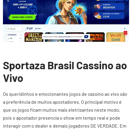
Sportaza Brasil Cassino ao
Vivo
Os queridinhos e emocionantes jogos de cassino ao vivo são
a preferência de muitos apostadores. O principal motivo é
que os jogos ficam muitos mais eletrizantes neste modo,
pois o apostador presencia o show em tempo real e pode
interagir com o dealer e demais jogadores DE VERDADE. Em