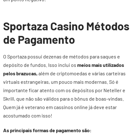
Sportaza Casino Métodos
de Pagamento
O Sportaza possui dezenas de métodos para saques e
depósito de fundos. Isso inclui os
meios mais utilizados
pelos brazucas,
além de criptomoedas e várias carteiras
virtuais estrangeiras, um pouco mais modernas. Só é
importante ficar atento com os depósitos por Neteller e
Skrill, que não são válidos para o bônus de boas-vindas.
Quem já é veterano em cassinos online já deve estar
acostumado com isso!
As principais formas de pagamento são: