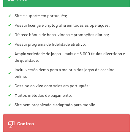
Site e suporte em português;
Possui licença e criptografia em todas as operações;
Oferece bônus de boas-vindas e promoções diárias;
Possui programa de fidelidade atrativo;
Ampla variedade de jogos – mais de 5.000 títulos divertidos e
de qualidade;
Inclui versão demo para a maioria dos jogos de cassino
online;
Cassino ao vivo com salas em português;
Muitos métodos de pagamento;
Site bem organizado e adaptado para mobile.
Contras