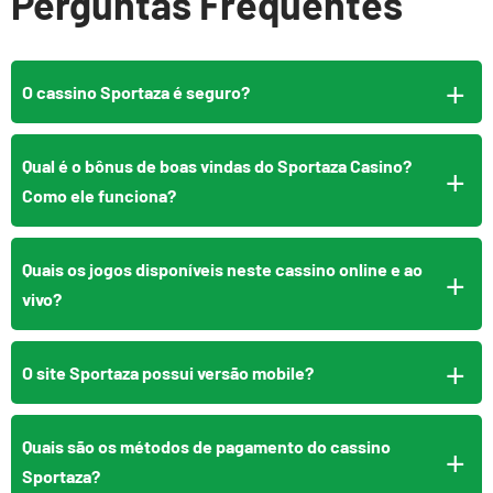
Perguntas Frequentes
O cassino Sportaza é seguro?
Qual é o bônus de boas vindas do Sportaza Casino?
Sim. A empresa que gerencia o site, Rabidi NV, possui a
Como ele funciona?
licença 8048/JAZZ2020-001, emitida pela Antillephone
NV, Curaçao. A companhia que processa os pagamentos
também é regulada e, além disso, o site segue padrões
Quais os jogos disponíveis neste cassino online e ao
O Sportaza oferece bônus de boas-vindas para os três
internacionais de criptografia e proteção dos dados
vivo?
primeiros depósitos. Os três primeiros aportes
pessoais dos usuários.
bonificam em até R$ 1.000, enquanto o quarto depósito
oferece até R$ 1.500, totalizando R$ 4.500 em bônus.
O site Sportaza possui versão mobile?
O Sportaza possui parceria com dezenas de
Recomendamos a leitura dos termos para verificar as
desenvolvedores de software, que oferecem games de
regras de utilização de cada promoção. Além do bônus
cassino online e ao vivo. São mais de 5.000 jogos,
Quais são os métodos de pagamento do cassino
O Sportaza não disponibiliza App para dispositivos
em dinheiro, você pode garantir até 200 giros
incluindo: slots, bacará, blackjack, jackpot, poker, roleta,
Sportaza?
móveis. Entretanto, os
smartphones
se adaptam bem à
totalmente gratuitos (sendo 50 por depósito). Uhul!
bingo, raspadinhas e game shows variados.