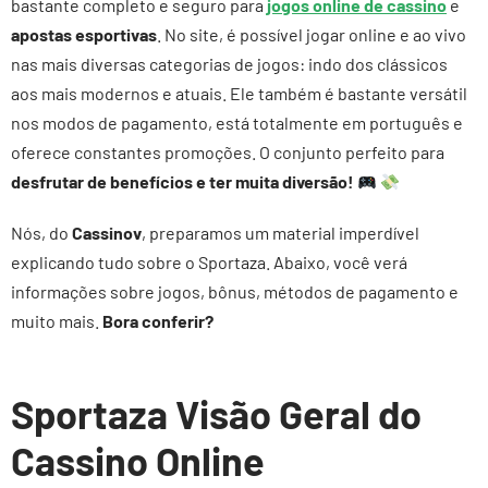
bastante completo e seguro para
jogos online de cassino
e
apostas esportivas
. No site, é possível jogar online e ao vivo
nas mais diversas categorias de jogos: indo dos clássicos
aos mais modernos e atuais. Ele também é bastante versátil
nos modos de pagamento, está totalmente em português e
oferece constantes promoções. O conjunto perfeito para
desfrutar de benefícios e ter muita diversão!
Nós, do
Cassinov
, preparamos um material imperdível
explicando tudo sobre o Sportaza. Abaixo, você verá
informações sobre jogos, bônus, métodos de pagamento e
muito mais.
Bora conferir?
Sportaza Visão Geral do
Cassino Online