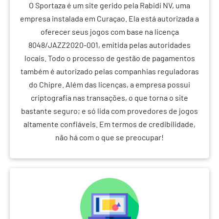
O Sportaza é um site gerido pela Rabidi NV, uma
empresa instalada em Curaçao. Ela está autorizada a
oferecer seus jogos com base na licença
8048/JAZZ2020-001, emitida pelas autoridades
locais. Todo o processo de gestão de pagamentos
também é autorizado pelas companhias reguladoras
do Chipre. Além das licenças, a empresa possui
criptografia nas transações, o que torna o site
bastante seguro; e só lida com provedores de jogos
altamente confiáveis. Em termos de credibilidade,
não há com o que se preocupar!