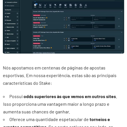
Nós apostamos em centenas de páginas de apostas
esportivas. Em nossa experiência, estas são as principais
características do Stake:
Possui
odds superiores às que vemos em outros sites
.
Isso proporciona uma vantagem maior a longo prazo e
aumenta suas chances de ganhar.
Oferece uma quantidade espetacular de
torneios e
eventos competitivos
. Se a sorte estiver ao seu lado, as