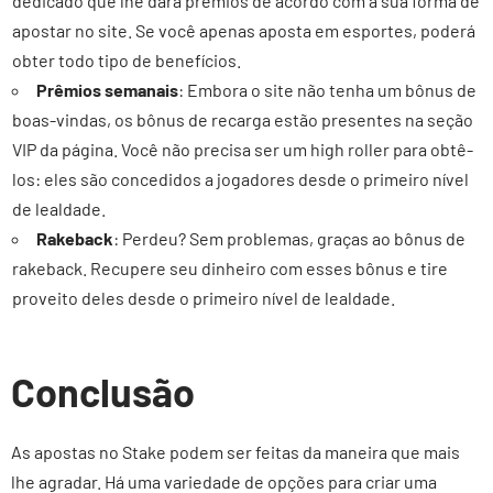
dedicado que lhe dará prêmios de acordo com a sua forma de
apostar no site. Se você apenas aposta em esportes, poderá
obter todo tipo de benefícios.
Prêmios semanais
: Embora o site não tenha um bônus de
boas-vindas, os bônus de recarga estão presentes na seção
VIP da página. Você não precisa ser um high roller para obtê-
los: eles são concedidos a jogadores desde o primeiro nível
de lealdade.
Rakeback
: Perdeu? Sem problemas, graças ao bônus de
rakeback. Recupere seu dinheiro com esses bônus e tire
proveito deles desde o primeiro nível de lealdade.
Conclusão
As apostas no Stake podem ser feitas da maneira que mais
lhe agradar. Há uma variedade de opções para criar uma