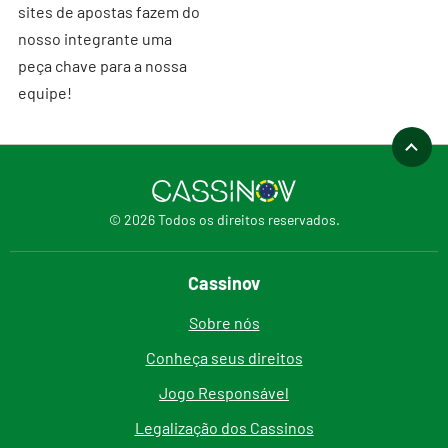
sites de apostas fazem do
nosso integrante uma
peça chave para a nossa
equipe!
© 2026 Todos os direitos reservados.
Cassinov
Sobre nós
Conheça seus direitos
Jogo Responsável
Legalização dos Cassinos