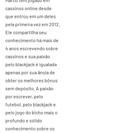
Marco tem jogado em
cassinos online desde
que entrou em um deles
pela primeira vez em 2012.
Ele compartilha seu
conhecimento há mais de
4 anos escrevendo sobre
cassinos e sua paixão
pelo blackjack é igualada
apenas por sua ânsia de
obter os melhores bônus
sem depósito. A paixão
por escrever, pelo
futebol, pelo blackjack e
pelo jogo do bicho mais o
profundo e sólido
conhecimento sobre os