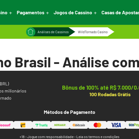
sino
Pagamentos
Jogos de Cassino
Casas de Aposta
Análises de Cassinos
WildTornado Casino
o Brasil - Análise com
(BRL)
Bônus de 100% até R$ 7.000/0
s milionários
100 Rodadas Grátis
ornado
Métodos de Pagamento
+18 – Jogue com responsabilidade – Leia os termos e condições