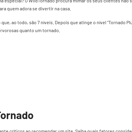
ma especial? O WildTornado procura mimar os seus clientes não s
ara quem adora se divertir na casa.
, ao todo, são 7 níveis. Depois que atinge o nível “Tornado Plus”
fervorosas quanto um tornado.
Tornado
ante críticos ao recomendar um site. Saiba quais fatores consi