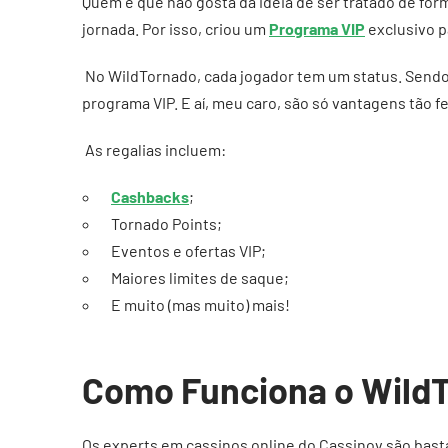
Quem é que não gosta da ideia de ser tratado de for
jornada. Por isso, criou um
Programa VIP
exclusivo p
No WildTornado, cada jogador tem um status. Sendo que
programa VIP. E aí, meu caro, são só vantagens tão 
As regalias incluem:
Cashbacks
;
Tornado Points;
Eventos e ofertas VIP;
Maiores limites de saque;
E muito (mas muito) mais!
Como Funciona o
Wild
Os experts em cassinos online do Cassinov são bast