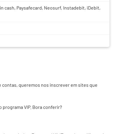
in cash, Paysafecard, Neosurf, Instadebit, iDebit,
e contas, queremos nos inscrever em sites que
 programa VIP. Bora conferir?