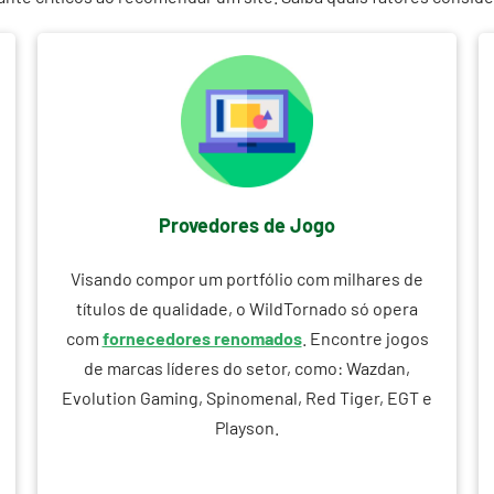
Provedores de Jogo
Visando compor um portfólio com milhares de
títulos de qualidade, o WildTornado só opera
com
fornecedores renomados
. Encontre jogos
de marcas líderes do setor, como: Wazdan,
Evolution Gaming, Spinomenal, Red Tiger, EGT e
Playson.