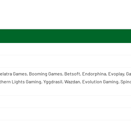
Belatra Games, Booming Games, Betsoft, Endorphina, Evoplay, 
thern Lights Gaming, Yggdrasil, Wazdan, Evolution Gaming, Spi