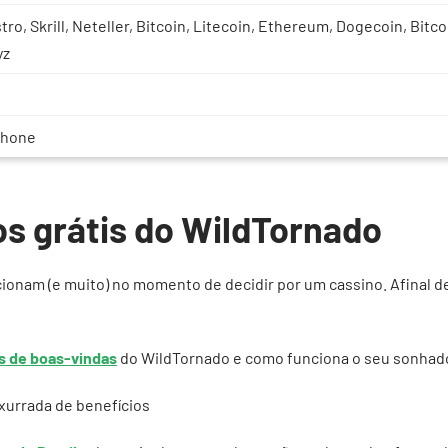
ro, Skrill, Neteller, Bitcoin, Litecoin, Ethereum, Dogecoin, Bitco
yz
ephone
os grátis
do WildTornado
onam (e muito) no momento de decidir por um cassino. Afinal d
s de boas-vindas
do WildTornado e como funciona o seu sonhado
urrada de benefícios