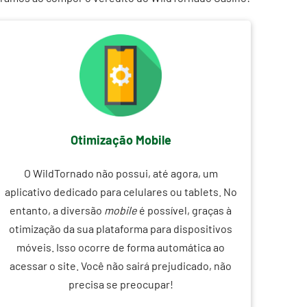
Otimização Mobile
O WildTornado não possui, até agora, um
aplicativo dedicado para celulares ou tablets. No
entanto, a diversão
mobile
é possível, graças à
otimização da sua plataforma para dispositivos
móveis. Isso ocorre de forma automática ao
acessar o site. Você não sairá prejudicado, não
precisa se preocupar!