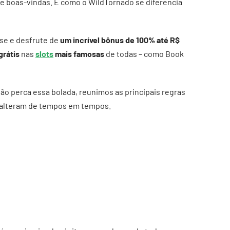
e boas-vindas. E como o WildTornado se diferencia
-se e desfrute de
um incrível bônus de 100% até R$
grátis
nas
slots
mais famosas
de todas – como Book
ão perca essa bolada, reunimos as principais regras
e alteram de tempos em tempos.