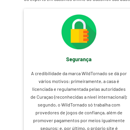
Segurança
A credibilidade da marca WildTornado se dá por
vários motivos: primeiramente, a casa é
licenciada e regulamentada pelas autoridades
de Curaçao (reconhecidas a nível internacional);
segundo, o WildTornado só trabalha com
provedores de jogos de confiança, além de
promover pagamentos por meios igualmente
seguros; e, por último, o próprio site é