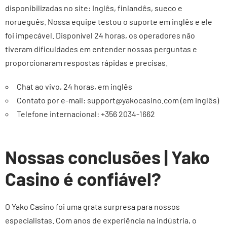
disponibilizadas no site: Inglês, finlandês, sueco e
norueguês. Nossa equipe testou o suporte em inglês e ele
foi impecável. Disponível 24 horas, os operadores não
tiveram dificuldades em entender nossas perguntas e
proporcionaram respostas rápidas e precisas.
Chat ao vivo, 24 horas, em inglês
Contato por e-mail:
support@yakocasino.com
(em inglês)
Telefone internacional:
+356 2034-1662
Nossas conclusões | Yako
Casino é confiável?
O Yako Casino foi uma grata surpresa para nossos
especialistas. Com anos de experiência na indústria, o