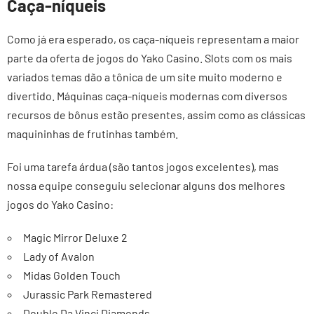
Caça-níqueis
Como já era esperado, os caça-níqueis representam a maior
parte da oferta de jogos do Yako Casino. Slots com os mais
variados temas dão a tônica de um site muito moderno e
divertido. Máquinas caça-níqueis modernas com diversos
recursos de bônus estão presentes, assim como as clássicas
maquininhas de frutinhas também.
Foi uma tarefa árdua (são tantos jogos excelentes), mas
nossa equipe conseguiu selecionar alguns dos melhores
jogos do Yako Casino:
Magic Mirror Deluxe 2
Lady of Avalon
Midas Golden Touch
Jurassic Park Remastered
Double Da Vinci Diamonds