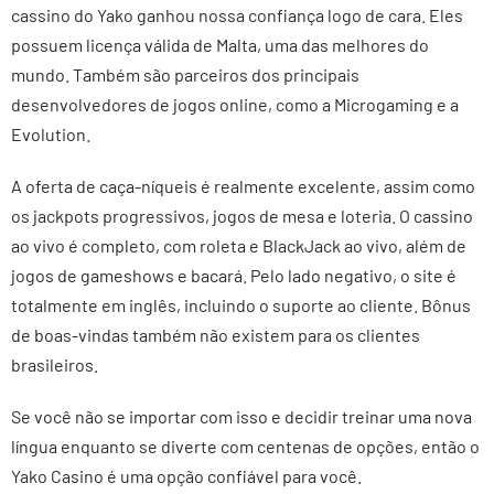
cassino do Yako ganhou nossa confiança logo de cara. Eles
possuem licença válida de Malta, uma das melhores do
mundo. Também são parceiros dos principais
desenvolvedores de jogos online, como a Microgaming e a
Evolution.
A oferta de caça-níqueis é realmente excelente, assim como
os jackpots progressivos, jogos de mesa e loteria. O cassino
ao vivo é completo, com roleta e BlackJack ao vivo, além de
jogos de gameshows e bacará. Pelo lado negativo, o site é
totalmente em inglês, incluindo o suporte ao cliente. Bônus
de boas-vindas também não existem para os clientes
brasileiros.
Se você não se importar com isso e decidir treinar uma nova
língua enquanto se diverte c
om centenas de opções, então o
Yako Casino é uma opção confiável para você.