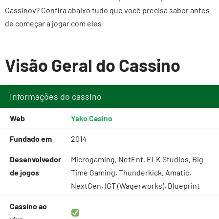
Cassinov? Confira abaixo tudo que você precisa saber antes
de começar a jogar com eles!
Visão Geral do Cassino
Informações do cassino
Web
Yako Casino
Fundado em
2014
Desenvolvedor
Microgaming, NetEnt, ELK Studios, Big
de jogos
Time Gaming, Thunderkick, Amatic,
NextGen, IGT (Wagerworks), Blueprint
Cassino ao