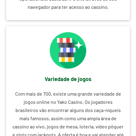
navegador para ter acesso ao cassino.
Variedade de jogos
Com mais de 700, existe uma grande variedade de
jogos online no Yako Casino. Os jogadores
brasileiros vão encontrar alguns dos caça-níqueis
mais famosos, assim como uma ampla área de
cassino ao vivo, jogos de mesa, loteria, vídeo pôquer
e slots com jackpots. A oferta é boa e vai atender até