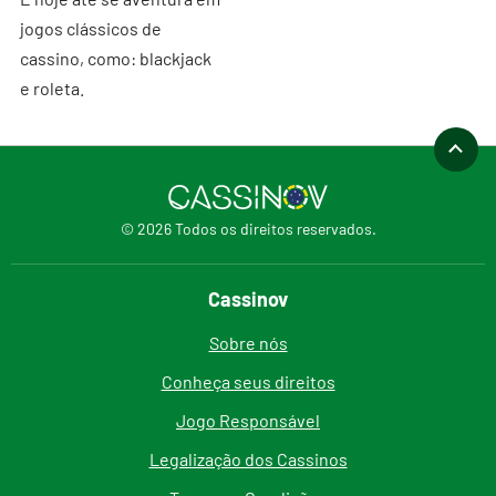
jogos clássicos de
cassino, como: blackjack
e roleta.
© 2026 Todos os direitos reservados.
Cassinov
Sobre nós
Conheça seus direitos
Jogo Responsável
Legalização dos Cassinos