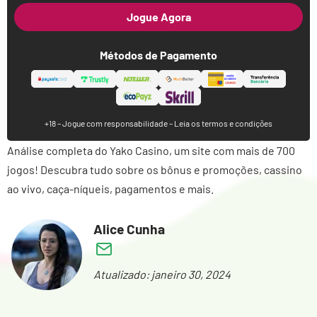
Jogue Agora
Métodos de Pagamento
+18 – Jogue com responsabilidade – Leia os termos e condições
Análise completa do Yako Casino, um site com mais de 700
jogos! Descubra tudo sobre os bônus e promoções, cassino
ao vivo, caça-níqueis, pagamentos e mais.
Alice Cunha
Atualizado: janeiro 30, 2024