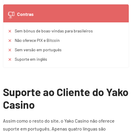
Contras
Sem bônus de boas-vindas para brasileiros
Não oferece PIX e Bitcoin
Sem versão em português
Suporte em inglês
Suporte ao Cliente do Yako
Casino
Assim como o resto do site, o Yako Casino não oferece
suporte em português. Apenas quatro línguas são