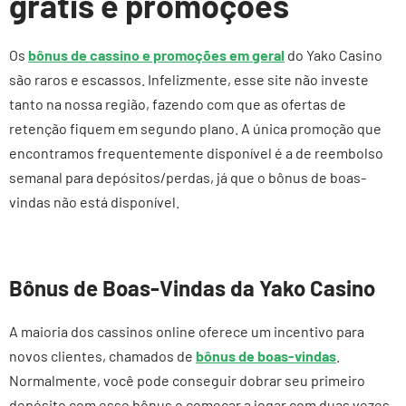
grátis e promoções
Os
bônus de cassino e promoções em geral
do Yako Casino
são raros e escassos. Infelizmente, esse site não investe
tanto na nossa região, fazendo com que as ofertas de
retenção fiquem em segundo plano. A única promoção que
encontramos frequentemente disponível é a de reembolso
semanal para depósitos/perdas, já que o bônus de boas-
vindas não está disponível.
Bônus de Boas-Vindas da Yako Casino
A maioria dos cassinos online oferece um incentivo para
novos clientes, chamados de
bônus de boas-vindas
.
Normalmente, você pode conseguir dobrar seu primeiro
depósito com esse bônus e começar a jogar com duas vezes