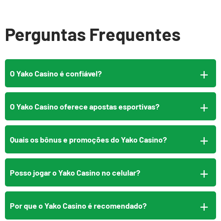
Perguntas Frequentes
O Yako Casino é confiável?
O Yako Casino oferece apostas esportivas?
Sim! O site possui licença de Malta e conta com parceiros
importantes na indústria de jogos online, garantindo
credibilidade para o cassino.
Quais os bônus e promoções do Yako Casino?
Não. O site do Yako Casino é baseado nos jogos de caça-
níqueis, jackpots, loteria e cassino ao vivo.
Posso jogar o Yako Casino no celular?
O Yako Casino não oferece bônus de boas-vindas para
brasileiros, no entanto, é possível receber 10% de
cashback toda semana.
Por que o Yako Casino é recomendado?
Sim! Você não precisa baixar nenhum app, bastando
acessar o site pelo navegador do seu smartphone.