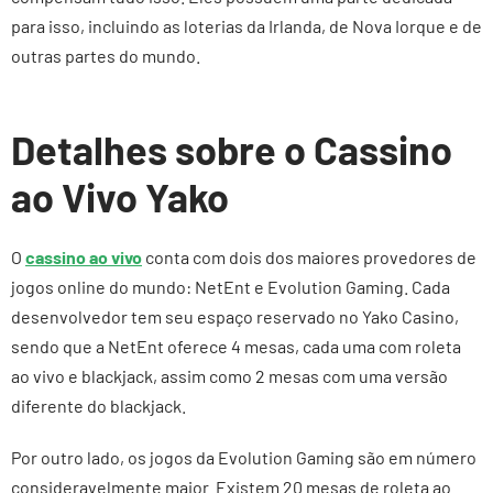
para isso, incluindo as loterias da Irlanda, de Nova Iorque e de
outras partes do mundo.
Detalhes sobre o Cassino
ao Vivo Yako
O
cassino ao vivo
conta com dois dos maiores provedores de
jogos online do mundo: NetEnt e Evolution Gaming. Cada
desenvolvedor tem seu espaço reservado no Yako Casino,
sendo que a NetEnt oferece 4 mesas, cada uma com roleta
ao vivo e blackjack, assim como 2 mesas com uma versão
diferente do blackjack.
Por outro lado, os jogos da Evolution Gaming são em número
consideravelmente maior. Existem 20 mesas de roleta ao