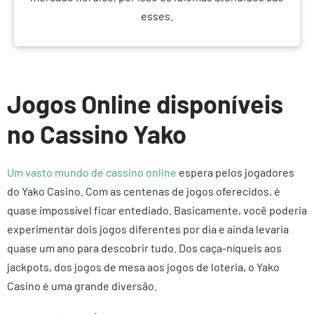
esses.
Jogos Online disponíveis
no Cassino Yako
Um vasto mundo de cassino online
espera pelos jogadores
do Yako Casino. Com as centenas de jogos oferecidos, é
quase impossível ficar entediado. Basicamente, você poderia
experimentar dois jogos diferentes por dia e ainda levaria
quase um ano para descobrir tudo. Dos caça-níqueis aos
jackpots, dos jogos de mesa aos jogos de loteria, o Yako
Casino é uma grande diversão.