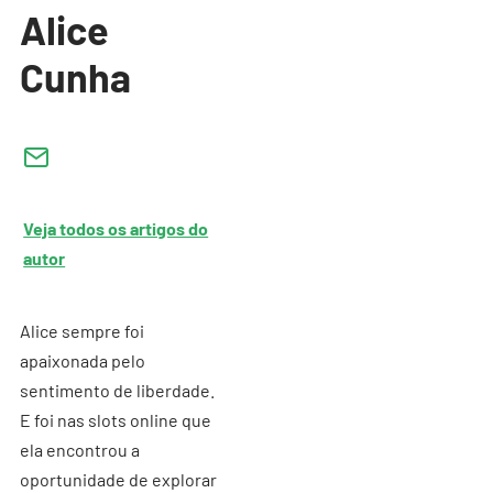
Alice
Cunha
Veja todos os artigos do
autor
Alice sempre foi
apaixonada pelo
sentimento de liberdade.
E foi nas slots online que
ela encontrou a
oportunidade de explorar