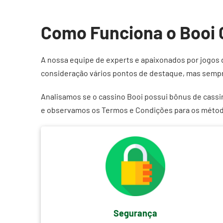
Como Funciona o Booi 
A nossa equipe de experts e apaixonados por jogos d
consideração vários pontos de destaque, mas sempre
Analisamos se o cassino Booi possui bônus de cassin
e observamos os Termos e Condições para os métod
Segurança