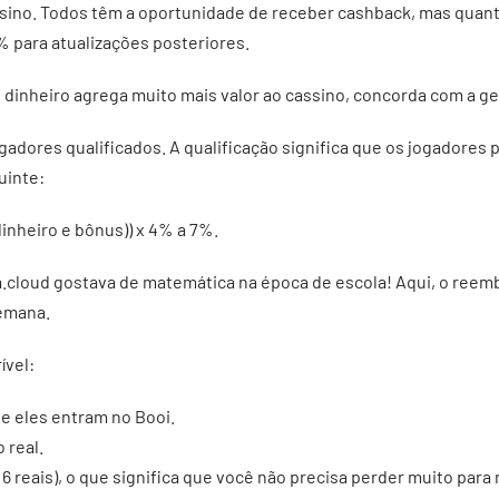
assino. Todos têm a oportunidade de receber cashback, mas qua
7% para atualizações posteriores.
dinheiro agrega muito mais valor ao cassino, concorda com a g
adores qualificados. A qualificação significa que os jogadore
uinte:
dinheiro e bônus)) x 4% a 7%.
.cloud gostava de matemática na época de escola! Aqui, o reemb
semana.
ível:
e eles entram no Booi.
 real.
6 reais), o que significa que você não precisa perder muito par