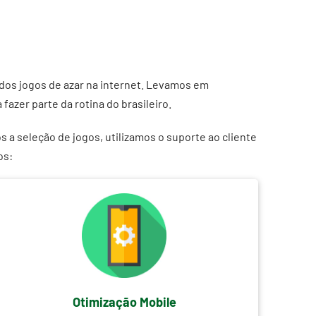
 dos jogos de azar na internet. Levamos em
azer parte da rotina do brasileiro.
 a seleção de jogos, utilizamos o suporte ao cliente
os:
Otimização Mobile