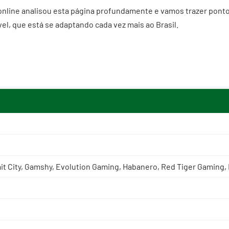
online analisou esta página profundamente e vamos trazer pont
el, que está se adaptando cada vez mais ao Brasil.
t City, Gamshy, Evolution Gaming, Habanero, Red Tiger Gaming, 