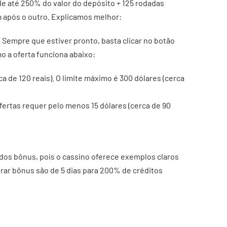
e até 250% do valor do depósito + 125 rodadas
 após o outro. Explicamos melhor:
. Sempre que estiver pronto, basta clicar no botão
mo a oferta funciona abaixo:
a de 120 reais). O limite máximo é 300 dólares (cerca
ertas requer pelo menos 15 dólares (cerca de 90
 dos bônus, pois o cassino oferece exemplos claros
rar bônus são de 5 dias para 200% de créditos