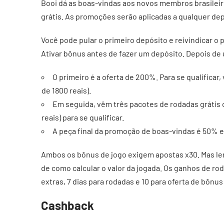
Booi dá as boas-vindas aos novos membros brasileir
grátis. As promoções serão aplicadas a qualquer d
Você pode pular o primeiro depósito e reivindicar o 
Ativar bônus antes de fazer um depósito. Depois de u
O primeiro é a oferta de 200%. Para se qualificar
de 1800 reais).
Em seguida, vêm três pacotes de rodadas grátis 
reais) para se qualificar.
A peça final da promoção de boas-vindas é 50% e
Ambos os bônus de jogo exigem apostas x30. Mas lemb
de como calcular o valor da jogada. Os ganhos de ro
extras, 7 dias para rodadas e 10 para oferta de bônu
Cashback