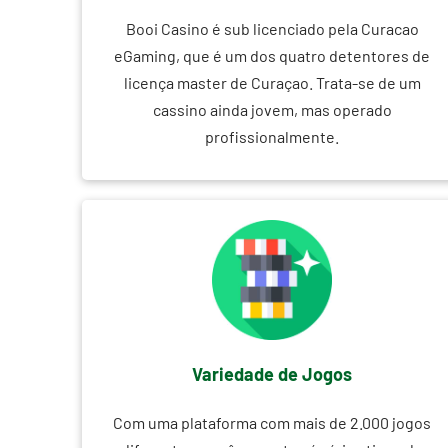
Booi Casino é sub licenciado pela Curacao
eGaming, que é um dos quatro detentores de
licença master de Curaçao. Trata-se de um
cassino ainda jovem, mas operado
profissionalmente.
Variedade de Jogos
Com uma plataforma com mais de 2.000 jogos