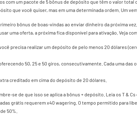
os com um pacote de 5 bônus de depósito que têm o valor total d
epósito que você quiser, mas em uma determinada ordem. Um vem
primeiro bônus de boas-vindas ao enviar dinheiro da próxima vez
sar uma oferta, a próxima fica disponível para ativação. Veja co
, você precisa realizar um depósito de pelo menos 20 dólares (cerc
oferecendo 50, 25 e 50 giros, consecutivamente. Cada uma das of
xtra creditado em cima do depósito de 20 dólares.
re-se de que isso se aplica a bônus + depósito. Leia os T & Cs
dadas grátis requerem x40 wagering. O tempo permitido para libe
s de 50%.