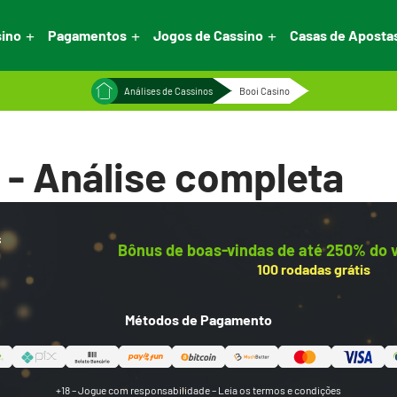
sino
Pagamentos
Jogos de Cassino
Casas de Aposta
Análises de Cassinos
Booi Casino
l - Análise completa
s
Bônus de boas-vindas de até 250% do v
100 rodadas grátis
s
Métodos de Pagamento
+18 – Jogue com responsabilidade – Leia os termos e condições