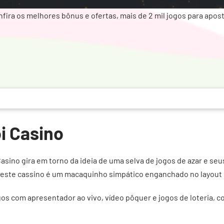
nfira os melhores bônus e ofertas, mais de 2 mil jogos para apost
i Casino
oi Casino gira em torno da ideia de uma selva de jogos de azar e
a este cassino é um macaquinho simpático enganchado no layout
ogos com apresentador ao vivo, vídeo pôquer e jogos de loteria,