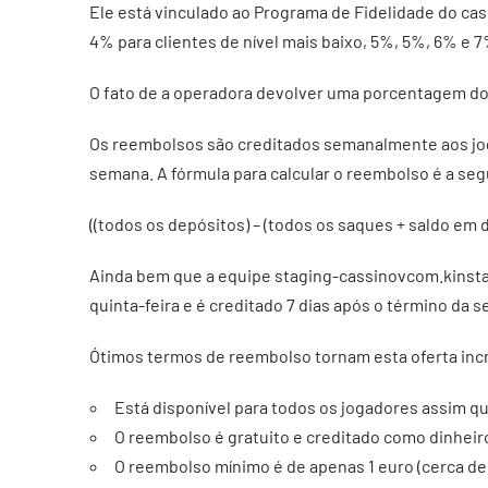
Ele está vinculado ao Programa de Fidelidade do c
4% para clientes de nível mais baixo, 5%, 5%, 6% e 
O fato de a operadora devolver uma porcentagem do 
Os reembolsos são creditados semanalmente aos jog
semana. A fórmula para calcular o reembolso é a seg
((todos os depósitos) – (todos os saques + saldo em 
Ainda bem que a equipe staging-cassinovcom.kinsta
quinta-feira e é creditado 7 dias após o término da 
Ótimos termos de reembolso tornam esta oferta incr
Está disponível para todos os jogadores assim qu
O reembolso é gratuito e creditado como dinheiro
O reembolso mínimo é de apenas 1 euro (cerca de 