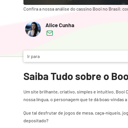
Confira a nossa análise do cassino Booi no Brasil: co
Alice Cunha
Ir para
Saiba Tudo sobre o Boo
Um site brilhante, criativo, simples e intuitivo. Bo
nossa língua, o personagem que te dá boas-vindas 
Que tal desfrutar de jogos de mesa, caça-níqueis, j
depositado?