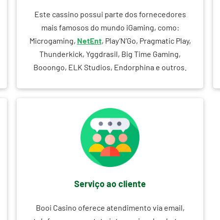
Este cassino possui parte dos fornecedores
mais famosos do mundo iGaming, como:
Microgaming,
NetEnt
, Play’N’Go, Pragmatic Play,
Thunderkick, Yggdrasil, Big Time Gaming,
Booongo, ELK Studios, Endorphina e outros.
Serviço ao cliente
Booi Casino oferece atendimento via email,