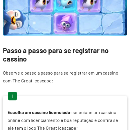
Passo a passo para se registrar no
cassino
Observe o passo a passo para se registrar em um cassino
com The Great Icescape:
1
Escolha um cassino licenciado
: selecione um cassino
online com licenciamento e boa reputação e confira se
ele tem o jogo The Great Icescape;