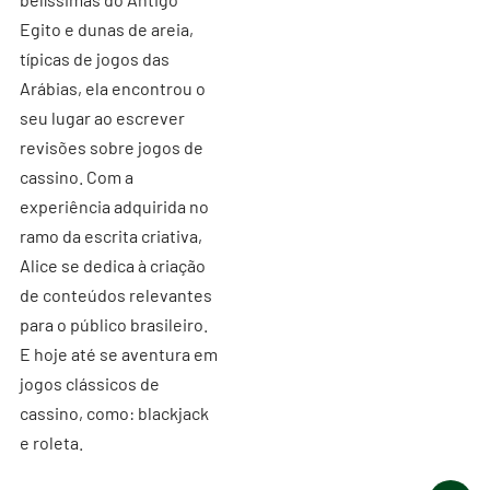
Egito e dunas de areia,
típicas de jogos das
Arábias, ela encontrou o
seu lugar ao escrever
revisões sobre jogos de
cassino. Com a
experiência adquirida no
ramo da escrita criativa,
Alice se dedica à criação
de conteúdos relevantes
para o público brasileiro.
E hoje até se aventura em
jogos clássicos de
cassino, como: blackjack
e roleta.