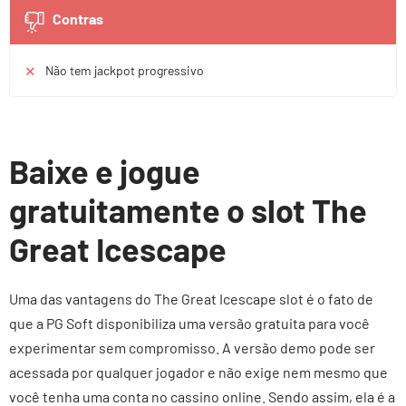
Contras
Não tem jackpot progressivo
Baixe e jogue
gratuitamente o slot The
Great Icescape
Uma das vantagens do The Great Icescape slot é o fato de
que a PG Soft disponibiliza uma versão gratuita para você
experimentar sem compromisso. A versão demo pode ser
acessada por qualquer jogador e não exige nem mesmo que
você tenha uma conta no cassino online. Sendo assim, ela é a