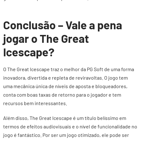
Conclusão – Vale a pena
jogar o The Great
Icescape?
O The Great Icescape traz o melhor da PG Soft de uma forma
inovadora, divertida e repleta de reviravoltas. O jogo tem
uma mecânica única de níveis de aposta e bloqueadores,
conta com boas taxas de retorno para o jogador e tem
recursos bem interessantes.
Além disso, The Great Icescape é um título belíssimo em
termos de efeitos audiovisuais e o nível de funcionalidade no
jogo é fantástico. Por ser um jogo otimizado, ele pode ser