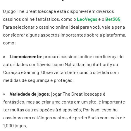
O jogo The Great Icescape está disponível em diversos
cassinos online fantásticos, como o
LeoVegas
e o
Bet365
.
Para selecionar o cassino online ideal para você, vale a pena
considerar alguns aspectos importantes sobre a plataforma,
como:
Licenciamento
: procure cassinos online com licença de
autoridades confiáveis, como Malta Gaming Authority ou
Curaçao eGaming. Observe também como o site lida com
medidas de segurança e proteção.
Variedade de jogos
: jogar The Great Icescape é
fantástico, mas ao criar uma conta em um site, é importante
ter muitas outras opções à disposição. Por isso, escolha
cassinos com catálogos vastos, de preferência com mais de
1.000 jogos.