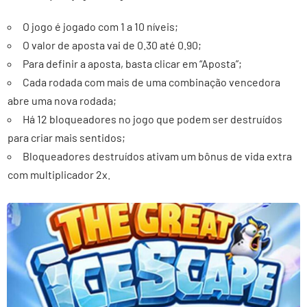
O jogo é jogado com 1 a 10 níveis;
O valor de aposta vai de 0.30 até 0.90;
Para definir a aposta, basta clicar em “Aposta”;
Cada rodada com mais de uma combinação vencedora
abre uma nova rodada;
Há 12 bloqueadores no jogo que podem ser destruídos
para criar mais sentidos;
Bloqueadores destruídos ativam um bônus de vida extra
com multiplicador 2x.