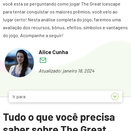
você está se perguntando como jogar The Great Icescape
para tentar conquistar os maiores prêmios, você veio ao
lugar certo! Nesta análise completa do jogo, faremos uma
avaliação dos recursos, bônus, efeitos, símbolos e vantagens
do jogo. Acompanhe a seguir!
Alice Cunha
Atualizado: janeiro 18, 2024
Ir para
Tudo o que você precisa
saber sobre The Great