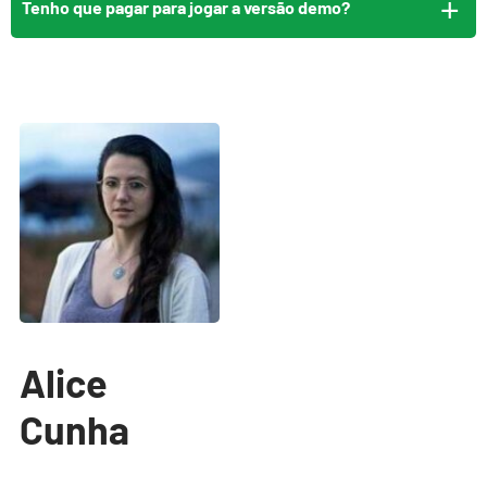
Tenho que pagar para jogar a versão demo?
Sim, você pode jogar The Great Icescape pelo celular. O
casa, confira os termos e condições.
jogo é otimizado para mobile e está disponível em vários
apps de cassino que você pode baixar para jogar.
Não, você não precisa pagar para jogar a versão demo. A
Também é possível acessar The Great Icescape na
demo é gratuita e está disponível em vários sites sem a
versão móvel dos melhores cassinos.
necessidade de usar dinheiro real. Caso você queira
apostar com dinheiro, no entanto, essa também é uma
opção.
Alice
Cunha