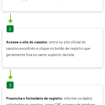
2
Acesse o site do cassino
: entre no site oficial do
cassino escolhido e clique no botão de registro que
geralmente fica no canto superior da tela;
3
Preencha o formulário de registro
: informe os dados
solicitados no registro, como CPF, número de telefone,