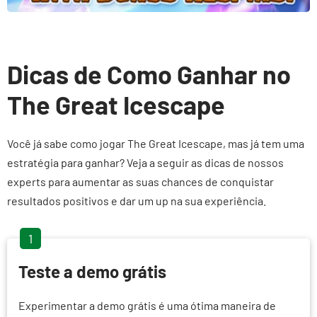
Dicas de Como Ganhar no
The Great Icescape
Você já sabe como jogar The Great Icescape, mas já tem uma
estratégia para ganhar? Veja a seguir as dicas de nossos
experts para aumentar as suas chances de conquistar
resultados positivos e dar um up na sua experiência.
1
Teste a demo grátis
Experimentar a demo grátis é uma ótima maneira de