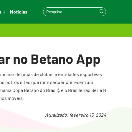
s
Notícias
ar no Betano App
rocinar dezenas de clubes e entidades esportivas
guns outros sites que nem sequer oferecem um
hama Copa Betano do Brasil), e o Brasileirão Série B
rios móveis.
Atualizado: fevereiro 15, 2024