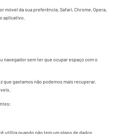
r móvel da sua preferência. Safari, Chrome, Opera,
 aplicativo.
meu navegador sem ter que ocupar espaço com o
ez que gastamos não podemos mais recuperar.
veis.
ntes:
ê utiliza quando não tem um plano de dados