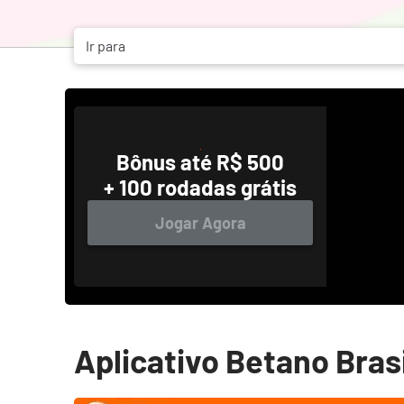
Ir para
Bônus até R$ 500
+ 100 rodadas grátis
Jogar Agora
Aplicativo Betano Brasi