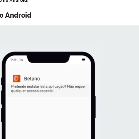
no Android