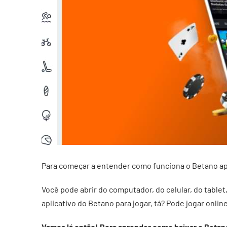
Para começar a entender como funciona o Betano app,
Você pode abrir do computador, do celular, do table
aplicativo do Betano para jogar, tá? Pode jogar on
Vamos lá então! Bora aprender como baixar o Betan