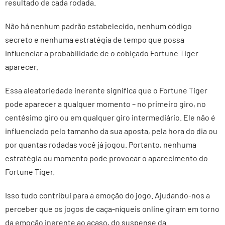
resultado de cada rodada.
Não há nenhum padrão estabelecido, nenhum código
secreto e nenhuma estratégia de tempo que possa
influenciar a probabilidade de o cobiçado Fortune Tiger
aparecer.
Essa aleatoriedade inerente significa que o Fortune Tiger
pode aparecer a qualquer momento – no primeiro giro, no
centésimo giro ou em qualquer giro intermediário. Ele não é
influenciado pelo tamanho da sua aposta, pela hora do dia ou
por quantas rodadas você já jogou. Portanto, nenhuma
estratégia ou momento pode provocar o aparecimento do
Fortune Tiger.
Isso tudo contribui para a emoção do jogo. Ajudando-nos a
perceber que os jogos de caça-níqueis online giram em torno
da emoção inerente ao acaso, do suspense da