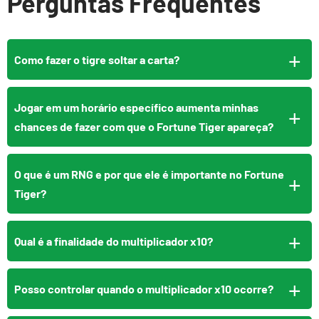
Perguntas Frequentes
Como fazer o tigre soltar a carta?
Jogar em um horário específico aumenta minhas
O aparecimento do Tigre da Sorte na tela é
chances de fazer com que o Fortune Tiger apareça?
completamente aleatório e não há como prever ou
influenciar quando isso ocorrerá.
O que é um RNG e por que ele é importante no Fortune
Não, não há um horário específico para jogar que
Tiger?
influencie os resultados ou as chances de acionar o
recurso Fortune Tiger, devido à dependência do jogo de
geradores de números aleatórios.
Qual é a finalidade do multiplicador x10?
RNG significa Random Number Generator (gerador de
números aleatórios), uma tecnologia essencial que
garante que os resultados de cada rodada sejam
Posso controlar quando o multiplicador x10 ocorre?
O multiplicador x10, que é acionado aleatoriamente
completamente aleatórios e justos. Ele garante uma
quando todos os símbolos em uma única bobina fazem
experiência de jogo igual para todos os jogadores.