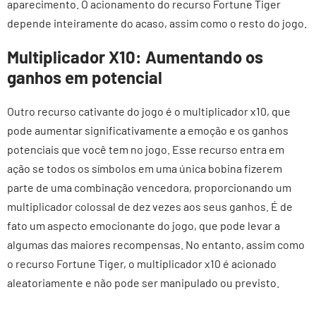
aparecimento. O acionamento do recurso Fortune Tiger
depende inteiramente do acaso, assim como o resto do jogo.
Multiplicador X10: Aumentando os
ganhos em potencial
Outro recurso cativante do jogo é o multiplicador x10, que
pode aumentar significativamente a emoção e os ganhos
potenciais que você tem no jogo. Esse recurso entra em
ação se todos os símbolos em uma única bobina fizerem
parte de uma combinação vencedora, proporcionando um
multiplicador colossal de dez vezes aos seus ganhos. É de
fato um aspecto emocionante do jogo, que pode levar a
algumas das maiores recompensas. No entanto, assim como
o recurso Fortune Tiger, o multiplicador x10 é acionado
aleatoriamente e não pode ser manipulado ou previsto.