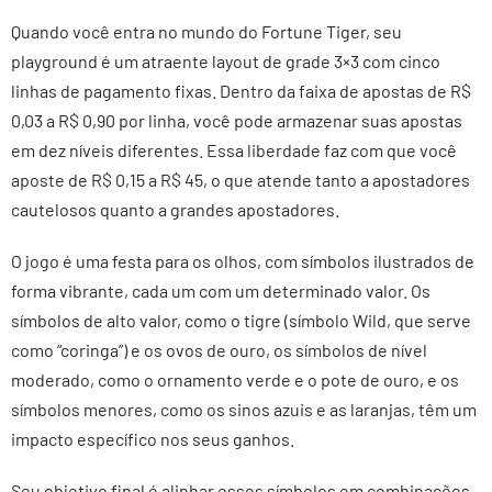
Quando você entra no mundo do Fortune Tiger, seu
playground é um atraente layout de grade 3×3 com cinco
linhas de pagamento fixas. Dentro da faixa de apostas de R$
0,03 a R$ 0,90 por linha, você pode armazenar suas apostas
em dez níveis diferentes. Essa liberdade faz com que você
aposte de R$ 0,15 a R$ 45, o que atende tanto a apostadores
cautelosos quanto a grandes apostadores.
O jogo é uma festa para os olhos, com símbolos ilustrados de
forma vibrante, cada um com um determinado valor. Os
símbolos de alto valor, como o tigre (símbolo Wild, que serve
como “coringa”) e os ovos de ouro, os símbolos de nível
moderado, como o ornamento verde e o pote de ouro, e os
símbolos menores, como os sinos azuis e as laranjas, têm um
impacto específico nos seus ganhos.
Seu objetivo final é alinhar esses símbolos em combinações