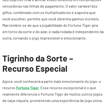
vencedoras nas linhas de pagamento. O valor variável dos
glifos, combinado com os multiplicadores e a aposta que
você escolher, permite que você obtenha ganhos incríveis.
Mas lembre-se de que a jogabilidade do Fortune Tiger gira
em torno da sorte e do azar, e cada rodada é independente da
outra, tornando o jogo imprevisível e emocionante.
Tigrinho da Sorte –
Recurso Especial
Agora, você conhecerá a parte mais emocionante do jogo: o
recurso
Fortune Tiger
. Esse recurso excepcional é o que
realmente diferencia o Fortune Tiger de muitos outros jogos
de caça-níqueis, prometendo uma experiência de jogo única