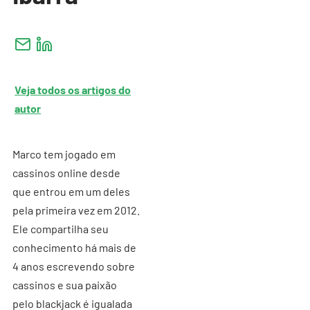
Veja todos os artigos do
autor
Marco tem jogado em
cassinos online desde
que entrou em um deles
pela primeira vez em 2012.
Ele compartilha seu
conhecimento há mais de
4 anos escrevendo sobre
cassinos e sua paixão
pelo blackjack é igualada