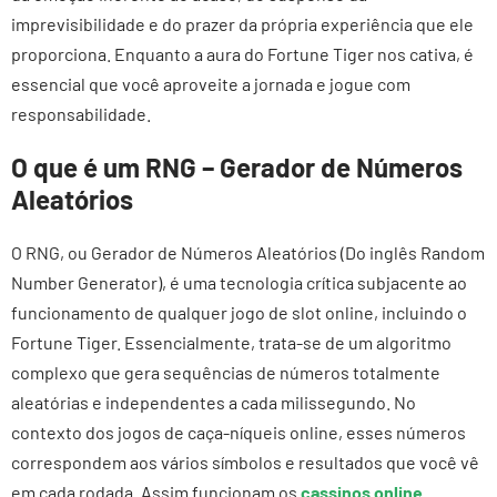
imprevisibilidade e do prazer da própria experiência que ele
proporciona. Enquanto a aura do Fortune Tiger nos cativa, é
essencial que você aproveite a jornada e jogue com
responsabilidade.
O que é um RNG – Gerador de Números
Aleatórios
O RNG, ou Gerador de Números Aleatórios (Do inglês Random
Number Generator), é uma tecnologia crítica subjacente ao
funcionamento de qualquer jogo de slot online, incluindo o
Fortune Tiger. Essencialmente, trata-se de um algoritmo
complexo que gera sequências de números totalmente
aleatórias e independentes a cada milissegundo. No
contexto dos jogos de caça-níqueis online, esses números
correspondem aos vários símbolos e resultados que você vê
em cada rodada. Assim funcionam os
cassinos online