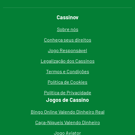
Cassinov
Sobre nós
Conheça seus direitos
Jogo Responsável
Legalização dos Cassinos
Termos e Condições
Política de Cookies
Política de Privacidade
Jogos de Cassino
Bingo Online Valendo Dinheiro Real
Caça-Níqueis Valendo Dinheiro
Jogo Aviator