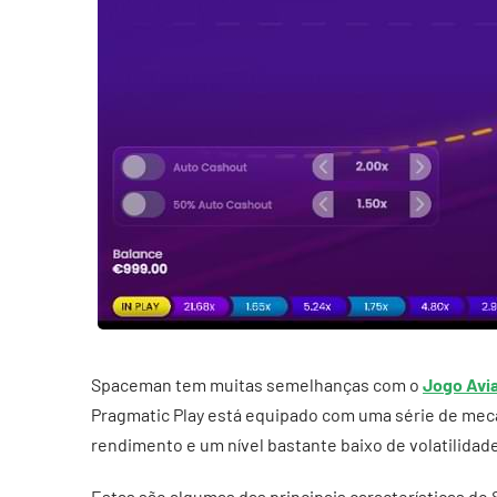
Spaceman tem muitas semelhanças com o
Jogo Avi
Pragmatic Play está equipado com uma série de mecâ
rendimento e um nível bastante baixo de volatilidade 
Estas são algumas das principais características d