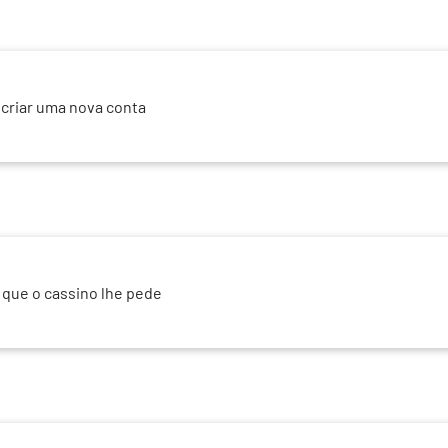
 criar uma nova conta
 que o cassino lhe pede