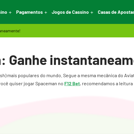
sino
Pagamentos
Jogos de Cassino
Casas de Aposta
taneamente!
: Ganhe instantaneam
rash) mais populares do mundo. Segue a mesma mecânica do Avia
 você quiser jogar Spaceman no
F12 Bet
, recomendamos a leitura 