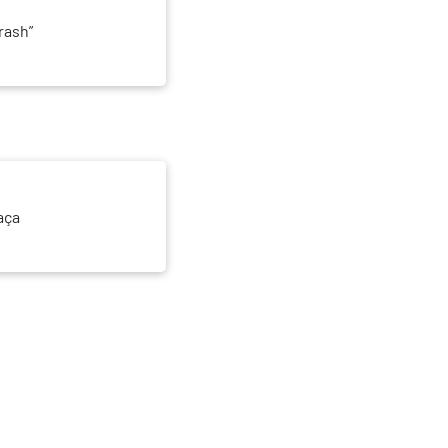
rash”
aça