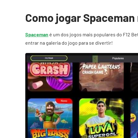
Como jogar Spaceman 
Spaceman
é um dos jogos mais populares do F12 Bet,
entrar na galeria do jogo para se divertir!