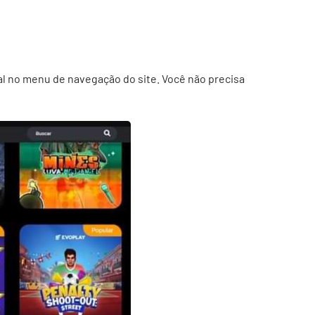
l no menu de navegação do site. Você não precisa