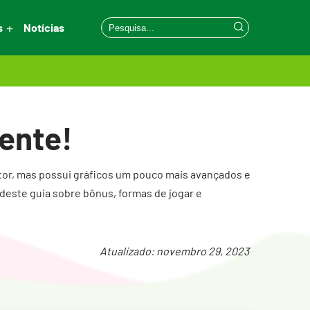
s
Notícias
ente!
tor, mas possui gráficos um pouco mais avançados e
deste guia sobre bônus, formas de jogar e
Atualizado: novembro 29, 2023