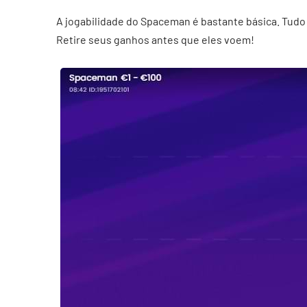
A jogabilidade do Spaceman é bastante básica. Tudo 
Retire seus ganhos antes que eles voem!