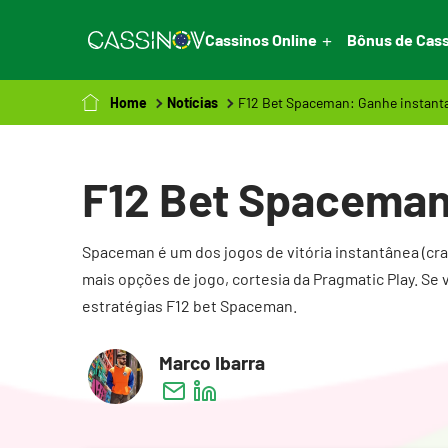
Cassinos Online
Bônus de Cas
Home
Notícias
F12 Bet Spaceman: Ganhe instan
F12 Bet Spaceman
Spaceman é um dos jogos de vitória instantânea (c
mais opções de jogo, cortesia da Pragmatic Play. Se
estratégias F12 bet Spaceman.
Marco Ibarra