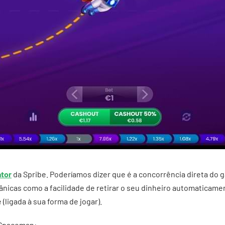
ator
da Spribe. Poderíamos dizer que é a concorrência direta do g
nicas como a facilidade de retirar o seu dinheiro automaticame
(ligada à sua forma de jogar).
o Spaceman: