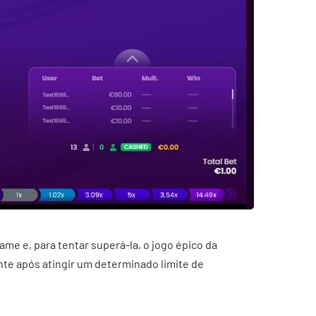
ame e, para tentar superá-la, o jogo épico da
nte após atingir um determinado limite de