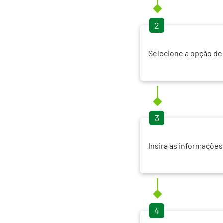
2
Selecione a opção de
3
Insira as informações
4