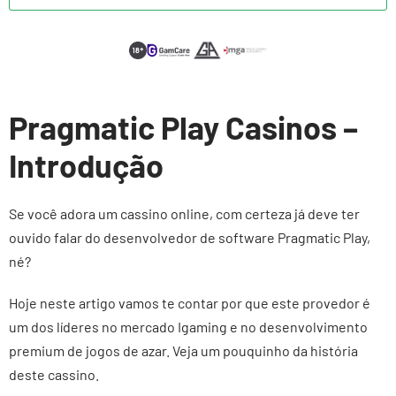
Pragmatic Play Casinos –
Introdução
Se você adora um cassino online, com certeza já deve ter
ouvido falar do desenvolvedor de software Pragmatic Play,
né?
Hoje neste artigo vamos te contar por que este provedor é
um dos líderes no mercado Igaming e no desenvolvimento
premium de jogos de azar. Veja um pouquinho da história
deste cassino.