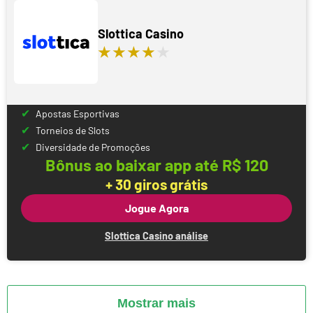
Slottica Casino
Apostas Esportivas
Torneios de Slots
Diversidade de Promoções
Bônus ao baixar app até R$ 120
+ 30 giros grátis
Jogue Agora
Slottica Casino análise
Mostrar mais