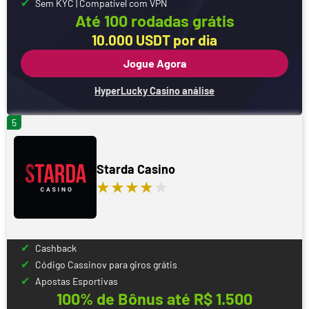
Sem KYC | Compatível com VPN
Até 100 rodadas grátis
10.000 USDT por dia
Jogue Agora
HyperLucky Casino análise
5
Starda Casino
Cashback
Código Cassinov para giros grátis
Apostas Esportivas
100% de Bônus até R$ 1.500