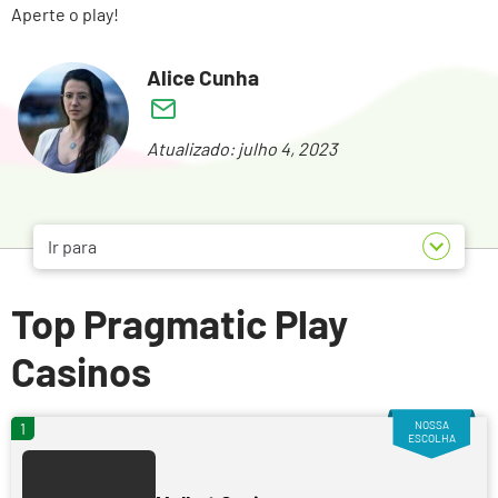
Aperte o play!
Alice Cunha
Atualizado: julho 4, 2023
Ir para
Top Pragmatic Play
Casinos
NOSSA
1
ESCOLHA