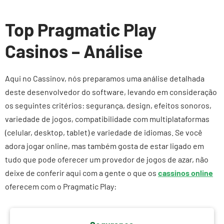
Top Pragmatic Play
Casinos – Análise
Aqui no Cassinov, nós preparamos uma análise detalhada
deste desenvolvedor do software, levando em consideração
os seguintes critérios: segurança, design, efeitos sonoros,
variedade de jogos, compatibilidade com multiplataformas
(celular, desktop, tablet) e variedade de idiomas. Se você
adora jogar online, mas também gosta de estar ligado em
tudo que pode oferecer um provedor de jogos de azar, não
deixe de conferir aqui com a gente o que os
cassinos online
oferecem com o Pragmatic Play: