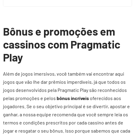
Bônus e promoções em
cassinos com Pragmatic
Play
Além de jogos imersivos, você também vai encontrar aqui
jogos que vão lhe dar prêmios imperdíveis, já que todos os
jogos desenvolvidos pela Pragmatic Play são reconhecidos
pelas promoções e pelos
bônus incríveis
oferecidos aos
jogadores. Se o seu objetivo principal é se divertir, apostar e
ganhar, a nossa equipe recomenda que você sempre leia os
termos e condições prescritos por cada cassino antes de
jogar e resgatar o seu bônus. Isso porque sabemos que cada