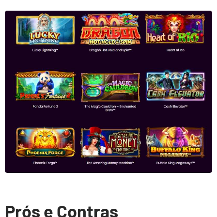
Prós e Contras