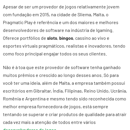
Apesar de ser um provedor de jogos relativamente jovem
com fundação em 2015, na cidade de Sliema, Malta, o
Pragmatic Play é referência e um dos maiores e melhores
desenvolvedores de software na indústria de Igaming.
Oferece portfólios de
slots
,
bingos
, cassino ao vivo e
esportes virtuais pragmáticos, realistas e inovadores, tendo
como foco principal engajar todos os seus clientes.
Não é à toa que este provedor de software tenha ganhado
muitos prêmios e crescido ao longo desses anos. Só para
você ter uma ideia, além de Malta, a empresa também possui
escritórios em Gibraltar, Índia, Filipinas, Reino Unido, Ucrânia,
Romênia e Argentina e mesmo tendo sido reconhecida como
melhor empresa fornecedora de jogos, está sempre
tentando se superar e criar produtos de qualidade para atrair
cada vez mais a atenção de todos entre vários
desenvolvedores de jogos
.