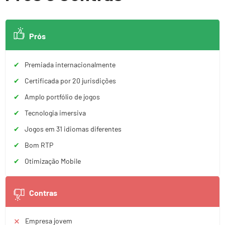
Prós
Premiada internacionalmente
Certificada por 20 jurisdições
Amplo portfólio de jogos
Tecnologia imersiva
Jogos em 31 idiomas diferentes
Bom RTP
Otimização Mobile
Contras
Empresa jovem