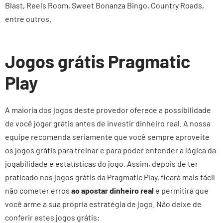
Blast, Reels Room, Sweet Bonanza Bingo, Country Roads,
entre outros.
Jogos grátis
Pragmatic
Play
A maioria dos jogos deste provedor oferece a possibilidade
de você jogar grátis antes de investir dinheiro real. A nossa
equipe recomenda seriamente que você sempre aproveite
os jogos grátis para treinar e para poder entender a lógica da
jogabilidade e estatísticas do jogo. Assim, depois de ter
praticado nos jogos grátis da Pragmatic Play, ficará mais fácil
não cometer erros
ao apostar dinheiro real
e permitirá que
você arme a sua própria estratégia de jogo. Não deixe de
conferir estes jogos grátis: