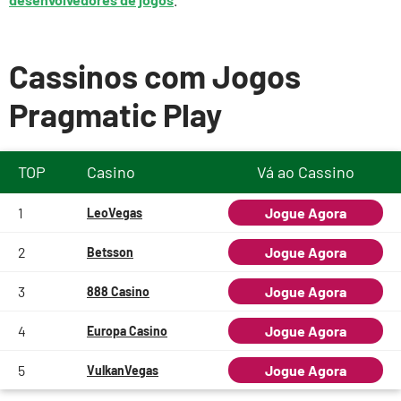
Cassinos com Jogos
Pragmatic Play
TOP
Casino
Vá ao Cassino
1
Jogue Agora
LeoVegas
2
Jogue Agora
Betsson
3
Jogue Agora
888 Casino
4
Jogue Agora
Europa Casino
5
Jogue Agora
VulkanVegas