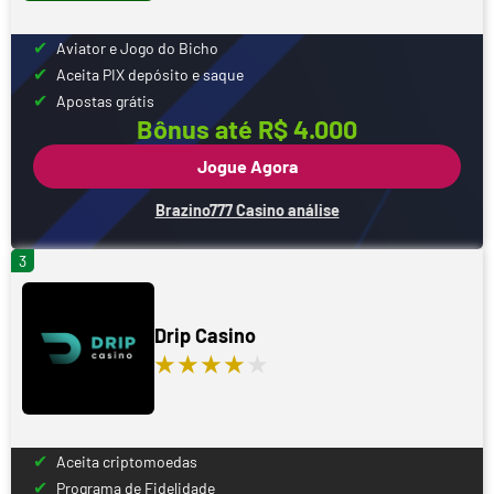
Aviator e Jogo do Bicho
Aceita PIX depósito e saque
Apostas grátis
Bônus até R$ 4.000
Jogue Agora
Brazino777 Casino análise
3
Drip Casino
Aceita criptomoedas
Programa de Fidelidade