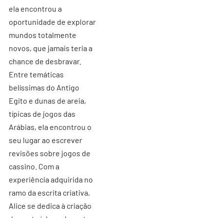
ela encontrou a
oportunidade de explorar
mundos totalmente
novos, que jamais teria a
chance de desbravar.
Entre temáticas
belíssimas do Antigo
Egito e dunas de areia,
típicas de jogos das
Arábias, ela encontrou o
seu lugar ao escrever
revisões sobre jogos de
cassino. Com a
experiência adquirida no
ramo da escrita criativa,
Alice se dedica à criação