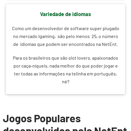
Variedade de idiomas
Como um desenvolvedor de software super plugado
no mercado Igaming, são pelo menos 25, o número
de idiomas que podem ser encontrados na NetEnt.
Para os brasileiros que são slot lovers, apaixonados
por caça-níqueis, nada melhor do que poder jogar e
ter todas as informações na telinha em português,
né?
Jogos Populares
desenvolvidos pela NetEnt