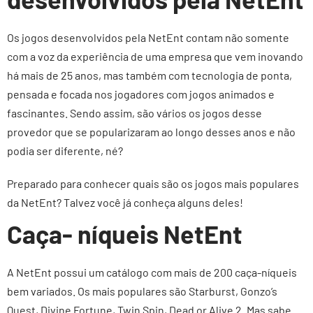
Os jogos desenvolvidos pela NetEnt contam não somente
com a voz da experiência de uma empresa que vem inovando
há mais de 25 anos, mas também com tecnologia de ponta,
pensada e focada nos jogadores com jogos animados e
fascinantes. Sendo assim, são vários os jogos desse
provedor que se popularizaram ao longo desses anos e não
podia ser diferente, né?
Preparado para conhecer quais são os jogos mais populares
da NetEnt? Talvez você já conheça alguns deles!
Caça- níqueis NetEnt
A NetEnt possui um catálogo com mais de 200 caça-níqueis
bem variados. Os mais populares são Starburst, Gonzo’s
Quest, Divine Fortune, Twin Spin, Dead or Alive 2. Mas sabe