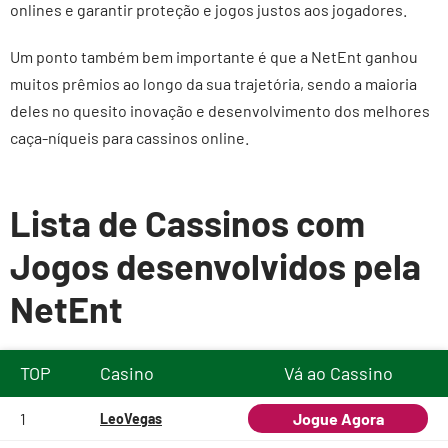
onlines e garantir proteção e jogos justos aos jogadores.
Um ponto também bem importante é que a NetEnt ganhou
muitos prêmios ao longo da sua trajetória, sendo a maioria
deles no quesito inovação e desenvolvimento dos melhores
caça-níqueis para cassinos online.
Lista de Cassinos com
Jogos desenvolvidos pela
NetEnt
TOP
Casino
Vá ao Cassino
1
Jogue Agora
LeoVegas