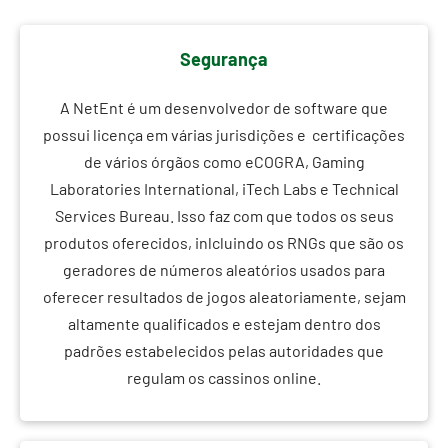
Segurança
A NetEnt é um desenvolvedor de software que
possui licença em várias jurisdições e certificações
de vários órgãos como eCOGRA, Gaming
Laboratories International, iTech Labs e Technical
Services Bureau. Isso faz com que todos os seus
produtos oferecidos, inlcluindo os RNGs que são os
geradores de números aleatórios usados para
oferecer resultados de jogos aleatoriamente, sejam
altamente qualificados e estejam dentro dos
padrões estabelecidos pelas autoridades que
regulam os cassinos online.