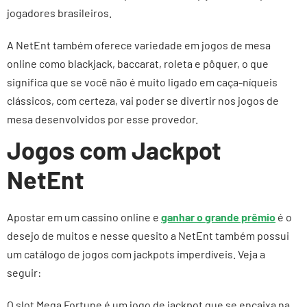
jogadores brasileiros.
A NetEnt também oferece variedade em jogos de mesa
online como blackjack, baccarat, roleta e pôquer, o que
significa que se você não é muito ligado em caça-níqueis
clássicos, com certeza, vai poder se divertir nos jogos de
mesa desenvolvidos por esse provedor.
Jogos com Jackpot
NetEnt
Apostar em um cassino online e
ganhar o grande prêmio
é o
desejo de muitos e nesse quesito a NetEnt também possui
um catálogo de jogos com jackpots imperdíveis. Veja a
seguir:
O slot Mega Fortune é um jogo de jackpot que se encaixa na