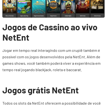
Jogos de Cassino ao vivo
NetEnt
Jogar em tempo real interagindo com um crupiê também é
possível com os jogos desenvolvidos pela NetEnt. Além de
games shows, você também poderá viver a experiência em
tempo real jogando blackjack, roleta e baccarat.
Jogos grátis NetEnt
Todos os slots da NetEnt oferecem a possibilidade de você