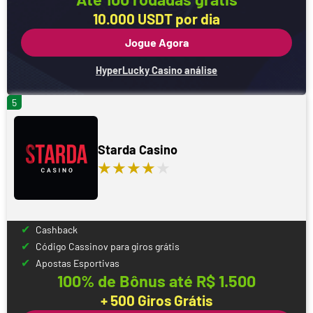
10.000 USDT por dia
Jogue Agora
HyperLucky Casino análise
5
Starda Casino
Cashback
Código Cassinov para giros grátis
Apostas Esportivas
100% de Bônus até R$ 1.500
+ 500 Giros Grátis