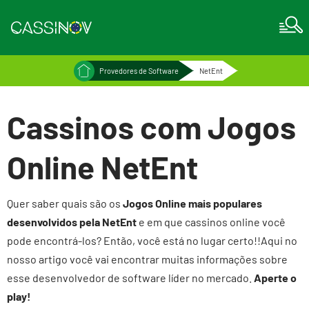
Provedores de Software
NetEnt
Cassinos com Jogos
Online NetEnt
Quer saber quais são os
Jogos Online mais populares
desenvolvidos pela NetEnt
e em que cassinos online você
pode encontrá-los? Então, você está no lugar certo!!
Aqui no
nosso artigo você vai encontrar muitas informações sobre
esse desenvolvedor de software líder no mercado.
Aperte o
play!