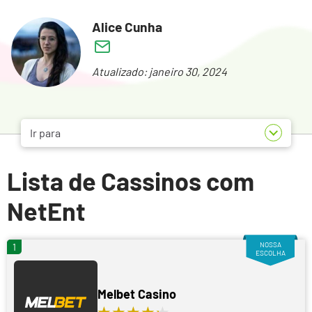
Alice Cunha
Atualizado: janeiro 30, 2024
Ir para
Lista de Cassinos com
NetEnt
NOSSA
1
ESCOLHA
Melbet Casino