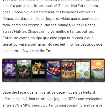
qual é a parte mais interessante? É que a NetEnt também
possui caça-níqueis bem temáticos baseados em séries,
filmes, bandas de música, jogos de vídeo game, contos de
fada, como por exemplo: Narcos, Vikings, Guns N’ Roses,
Street Fighter, Chapeuzinho Vermelho e tantos outros.
Então, se você é do tipo que ama jogar num caça-níquel
temático, vai encontrar um do seu jeitinho nos cassinos que
possuem software da NetEnt.
Cabe destacar que, em geral, os caça-níqueis da NetEnt
oferecem um ótimo retorno ao jogador (RTP), com variações
entre 95% e 98%, sendo portanto uma opção incrível para os