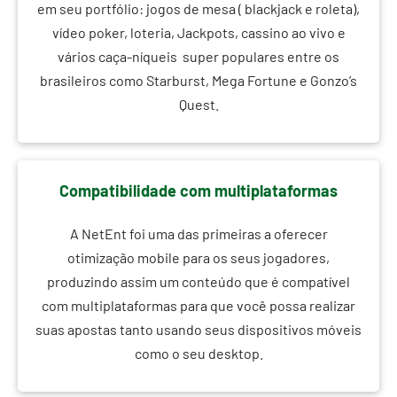
em seu portfólio: jogos de mesa ( blackjack e roleta),
vídeo poker, loteria, Jackpots, cassino ao vivo e
vários caça-níqueis super populares entre os
brasileiros como Starburst, Mega Fortune e Gonzo’s
Quest.
Compatibilidade com multiplataformas
A NetEnt foi uma das primeiras a oferecer
otimização mobile para os seus jogadores,
produzindo assim um conteúdo que é compatível
com multiplataformas para que você possa realizar
suas apostas tanto usando seus dispositivos móveis
como o seu desktop.